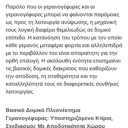
3. Προοπτική Κόστους: Συνολικό Κόστος
Παρόλο που οι γερανογέφυρες και οι
Έργου έναντι Τιμής Εξοπλισμού
γερανογέφυρες μπορεί να φαίνονται παρόμοιες
ως προς τη λειτουργία ανύψωσης, η μηχανική
Γιατί να επιλέξετε τον γερανό Dafang για
τους λογική διαφέρει θεμελιωδώς σε δομικό
τις λύσεις ανύψωσης
επίπεδο. Η κατανόηση του τρόπου με τον οποίο
κάθε γερανός μεταφέρει φορτία και αλληλεπιδρά
με το περιβάλλον του είναι απαραίτητη για την
ορθή επιλογή. Η ακόλουθη ενότητα επισημαίνει
τις βασικές δομικές διακρίσεις που καθορίζουν
την απόδοση, τη σταθερότητα και την
καταλληλότητά τους σε διαφορετικές συνθήκες
λειτουργίας.
Βασικό Δομικό Πλεονέκτημα
Γερανογέφυρας: Υποστηριζόμενο Κτίριο,
Σχεδιασμός Με Αποδοτικότητα Χώρου