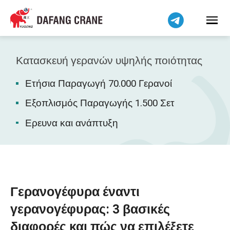
Bahasa Indonesia
Bahasa Melayu
Tiếng Việt
简体中文
Κατασκευή γερανών υψηλής ποιότητας
বাংলা
Ετήσια Παραγωγή 70.000 Γερανοί
فارسی
Pilipino
Εξοπλισμός Παραγωγής 1.500 Σετ
اردو
Ερευνα και ανάπτυξη
Українська
Čeština
Беларуская мова
Kiswahili
Γερανογέφυρα έναντι
Dansk
γερανογέφυρας: 3 βασικές
Norsk
διαφορές και πώς να επιλέξετε