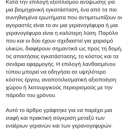
Κατά την επιλογή εξοπλισμού ανύψωσης για
εναέριων γερανογεφυρών και
μια βιομηχανική εγκατάσταση, ένα από τα πιο
γερανογεφυρών
συνηθισμένα ερωτήματα που αντιμετωπίζουν οι
αγοραστές είναι το αν μια γερανογέφυρα ή μια
Βασικό Δομικό Πλεονέκτημα Γερανογέφυρας:
γερανογέφυρα είναι η καλύτερη λύση. Παρόλο
Υποστηριζόμενο Κτίριο, Σχεδιασμός με
που και οι δύο έχουν σχεδιαστεί για χειρισμό
Αποδοτικότητα Χώρου
υλικών, διαφέρουν σημαντικά ως προς τη δομή,
τις απαιτήσεις εγκατάστασης, το κόστος και τα
Δομικός Περιορισμός
σενάρια εφαρμογής. Η επιλογή λανθασμένου
Βασικό Δομικό Πλεονέκτημα Γερανογέφυρας:
τύπου μπορεί να οδηγήσει σε υψηλότερο
Αυτοστηριζόμενη Δομή με Στήριγμα Ποδιών
κόστος έργου, αναποτελεσματική αξιοποίηση
χώρου ή λειτουργικούς περιορισμούς με την
Δομικός Περιορισμός
πάροδο του χρόνου.
2. Διαφορές εφαρμογής μεταξύ
Αυτό το άρθρο γράφτηκε για να παρέχει μια
βιομηχανιών για εναέριες γερανογέφυρες
σαφή και πρακτική σύγκριση μεταξύ των
και γερανογέφυρες
εναέριων γερανών και των γερανογεφυρών.