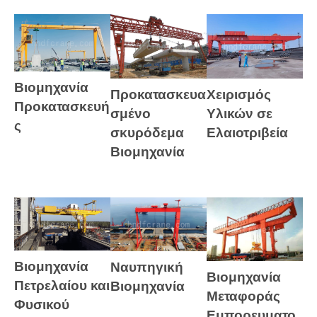
Βιομηχανία
Προκατασκευα
Χειρισμός
Προκατασκευή
σμένο
Υλικών σε
ς
σκυρόδεμα
Ελαιοτριβεία
Βιομηχανία
Βιομηχανία
Ναυπηγική
Βιομηχανία
Πετρελαίου και
Βιομηχανία
Μεταφοράς
Φυσικού
Εμπορευματο