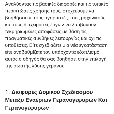
Αναλύοντας τις βασικές διαφορές και τις τυπικές
Βιομηχανία Εφαρμογών Γερανών
περιπτώσεις χρήσης τους, στοχεύουμε να
βοηθήσουμε τους αγοραστές, τους μηχανικούς
Βιομηχανία εφαρμογών γερανών ατσάλινων
και τους διαχειριστές έργων να λαμβάνουν
σκελετών
τεκμηριωμένες αποφάσεις με βάση τις
3. Σύγκριση κόστους για εναέριες
πραγματικές συνθήκες λειτουργίας και όχι τις
γερανογέφυρες και γερανογέφυρες
υποθέσεις. Είτε σχεδιάζετε μια νέα εγκατάσταση
είτε αναβαθμίζετε τον υπάρχοντα εξοπλισμό,
Επιλογή της καλύτερης λύσης γερανού
αυτός ο οδηγός θα σας βοηθήσει στην επιλογή
για το λειτουργικό σας περιβάλλον
της σωστής λύσης γερανού.
1. Δομική Λογική: Η Μέθοδος Υποστήριξης
Καθορίζει τη Σκοπιμότητα
1. Διαφορές Δομικού Σχεδιασμού
2. Περιβάλλον Εφαρμογής: Εσωτερική
Μεταξύ Εναέριων Γερανογεφυρών Και
Απόδοση vs. Εξωτερική Ευελιξία
Γερανογεφυρών