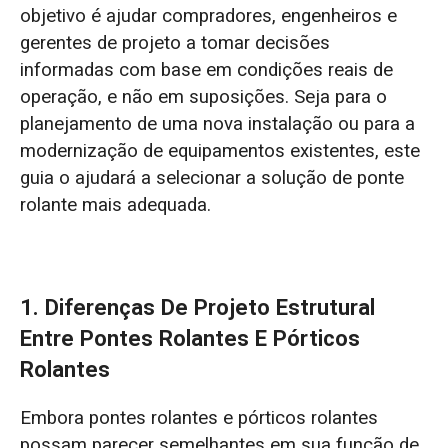
objetivo é ajudar compradores, engenheiros e
gerentes de projeto a tomar decisões
Aplicações industriais de pontes rolantes
informadas com base em condições reais de
3. Comparação de custos entre pontes
operação, e não em suposições. Seja para o
rolantes e pórticos rolantes
planejamento de uma nova instalação ou para a
modernização de equipamentos existentes, este
Selecionando a melhor solução de
guia o ajudará a selecionar a solução de ponte
guindaste para o seu ambiente operacional
rolante mais adequada.
1. Lógica Estrutural: O Método de Suporte
Determina a Viabilidade
1. Diferenças De Projeto Estrutural
2. Ambiente de aplicação: Eficiência em
Entre Pontes Rolantes E Pórticos
ambientes internos versus flexibilidade em
Rolantes
ambientes externos
Embora pontes rolantes e pórticos rolantes
3. Perspectiva de Custo: Custo Total do
possam parecer semelhantes em sua função de