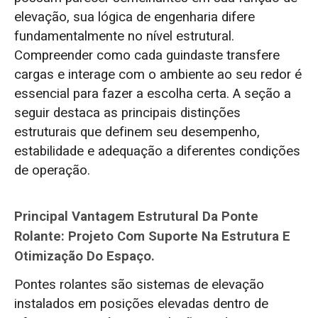
Projeto em relação ao Preço do Equipamento
elevação, sua lógica de engenharia difere
fundamentalmente no nível estrutural.
Por que escolher a Dafang Crane para
Compreender como cada guindaste transfere
suas soluções de elevação?
cargas e interage com o ambiente ao seu redor é
essencial para fazer a escolha certa. A seção a
seguir destaca as principais distinções
estruturais que definem seu desempenho,
estabilidade e adequação a diferentes condições
de operação.
Principal Vantagem Estrutural Da Ponte
Rolante: Projeto Com Suporte Na Estrutura E
Otimização Do Espaço.
Pontes rolantes são sistemas de elevação
instalados em posições elevadas dentro de