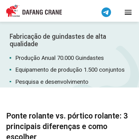
Bahasa Indonesia
Bahasa Melayu
Tiếng Việt
简体中文
Fabricação de guindastes de alta
বাংলা
qualidade
فارسی
Produção Anual 70.000 Guindastes
Pilipino
Equipamento de produção 1.500 conjuntos
اردو
Pesquisa e desenvolvimento
Українська
Čeština
Беларуская мова
Kiswahili
Ponte rolante vs. pórtico rolante: 3
Dansk
principais diferenças e como
Norsk
escolher