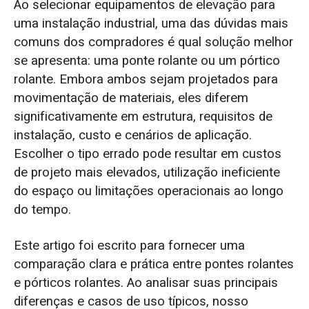
Ao selecionar equipamentos de elevação para
pontes rolantes e pórticos rolantes
uma instalação industrial, uma das dúvidas mais
comuns dos compradores é qual solução melhor
Principal vantagem estrutural da ponte
se apresenta: uma ponte rolante ou um pórtico
rolante: projeto com suporte na estrutura e
rolante. Embora ambos sejam projetados para
otimização do espaço.
movimentação de materiais, eles diferem
significativamente em estrutura, requisitos de
Limitação estrutural
instalação, custo e cenários de aplicação.
Principal vantagem estrutural do guindaste
Escolher o tipo errado pode resultar em custos
pórtico: estrutura autoportante com suporte
de projeto mais elevados, utilização ineficiente
nas pernas.
do espaço ou limitações operacionais ao longo
do tempo.
Limitação estrutural
Este artigo foi escrito para fornecer uma
2. Diferenças de aplicação entre setores
comparação clara e prática entre pontes rolantes
para pontes rolantes e pórticos
e pórticos rolantes. Ao analisar suas principais
diferenças e casos de uso típicos, nosso
Aplicações industriais de pontes rolantes