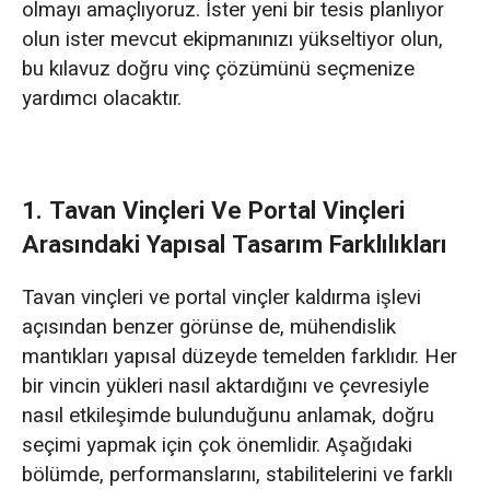
3. Tavan ve Portal Vinçlerin Maliyet
olmayı amaçlıyoruz. İster yeni bir tesis planlıyor
Karşılaştırması
olun ister mevcut ekipmanınızı yükseltiyor olun,
bu kılavuz doğru vinç çözümünü seçmenize
Çalışma Ortamınıza En Uygun Vinç
yardımcı olacaktır.
Çözümünü Seçmek
1. Yapısal Mantık: Destek Yöntemi
Uygulanabilirliği Belirler
1. Tavan Vinçleri Ve Portal Vinçleri
Arasındaki Yapısal Tasarım Farklılıkları
2. Uygulama Ortamı: İç Mekan Verimliliği ve
Dış Mekan Esnekliği
Tavan vinçleri ve portal vinçler kaldırma işlevi
açısından benzer görünse de, mühendislik
3. Maliyet Perspektifi: Toplam Proje Maliyeti /
mantıkları yapısal düzeyde temelden farklıdır. Her
Ekipman Fiyatı
bir vincin yükleri nasıl aktardığını ve çevresiyle
nasıl etkileşimde bulunduğunu anlamak, doğru
Kaldırma çözümleriniz için neden Dafang
seçimi yapmak için çok önemlidir. Aşağıdaki
Vinç'i tercih etmelisiniz?
bölümde, performanslarını, stabilitelerini ve farklı