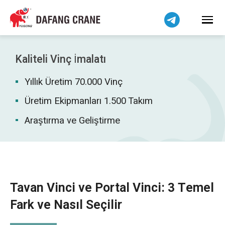
Bahasa Indonesia
Bahasa Melayu
Tiếng Việt
简体中文
Kaliteli Vinç İmalatı
বাংলা
Yıllık Üretim 70.000 Vinç
فارسی
Pilipino
Üretim Ekipmanları 1.500 Takım
اردو
Araştırma ve Geliştirme
Українська
Čeština
Беларуская мова
Kiswahili
Tavan Vinci ve Portal Vinci: 3 Temel
Dansk
Fark ve Nasıl Seçilir
Norsk