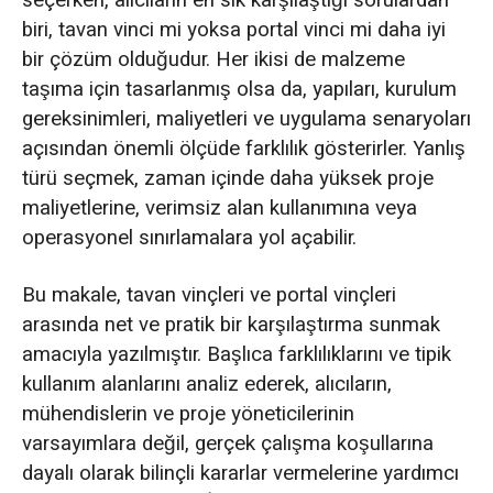
biri, tavan vinci mi yoksa portal vinci mi daha iyi
Tavan Vinçlerinin Yapısal Temel Avantajı: Bina
bir çözüm olduğudur. Her ikisi de malzeme
Destekli, Alan Verimli Tasarım
taşıma için tasarlanmış olsa da, yapıları, kurulum
gereksinimleri, maliyetleri ve uygulama senaryoları
Yapısal Sınırlama
açısından önemli ölçüde farklılık gösterirler. Yanlış
Portal Vinçlerin Yapısal Temel Avantajı: Ayak
türü seçmek, zaman içinde daha yüksek proje
Destekli, Kendi Kendini Destekleyen Yapı
maliyetlerine, verimsiz alan kullanımına veya
operasyonel sınırlamalara yol açabilir.
Yapısal Sınırlama
Bu makale, tavan vinçleri ve portal vinçleri
2. Tavan ve Portal Vinçlerin Sektörler
arasında net ve pratik bir karşılaştırma sunmak
Arasındaki Uygulama Farklılıkları
amacıyla yazılmıştır. Başlıca farklılıklarını ve tipik
kullanım alanlarını analiz ederek, alıcıların,
Tavan Vinçlerinin Uygulama Sektörü
mühendislerin ve proje yöneticilerinin
Portal Vinçlerin Uygulama Sektörü
varsayımlara değil, gerçek çalışma koşullarına
dayalı olarak bilinçli kararlar vermelerine yardımcı