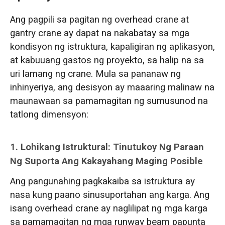
Ang pagpili sa pagitan ng overhead crane at
gantry crane ay dapat na nakabatay sa mga
kondisyon ng istruktura, kapaligiran ng aplikasyon,
at kabuuang gastos ng proyekto, sa halip na sa
uri lamang ng crane. Mula sa pananaw ng
inhinyeriya, ang desisyon ay maaaring malinaw na
maunawaan sa pamamagitan ng sumusunod na
tatlong dimensyon:
1. Lohikang Istruktural: Tinutukoy Ng Paraan
Ng Suporta Ang Kakayahang Maging Posible
Ang pangunahing pagkakaiba sa istruktura ay
nasa kung paano sinusuportahan ang karga. Ang
isang overhead crane ay naglilipat ng mga karga
sa pamamagitan ng mga runway beam papunta