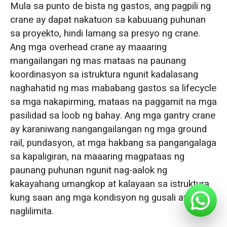
Mula sa punto de bista ng gastos, ang pagpili ng
crane ay dapat nakatuon sa kabuuang puhunan
sa proyekto, hindi lamang sa presyo ng crane.
Ang mga overhead crane ay maaaring
mangailangan ng mas mataas na paunang
koordinasyon sa istruktura ngunit kadalasang
naghahatid ng mas mababang gastos sa lifecycle
sa mga nakapirming, mataas na paggamit na mga
pasilidad sa loob ng bahay. Ang mga gantry crane
ay karaniwang nangangailangan ng mga ground
rail, pundasyon, at mga hakbang sa pangangalaga
sa kapaligiran, na maaaring magpataas ng
paunang puhunan ngunit nag-aalok ng
kakayahang umangkop at kalayaan sa istruktura
kung saan ang mga kondisyon ng gusali ay
naglilimita.