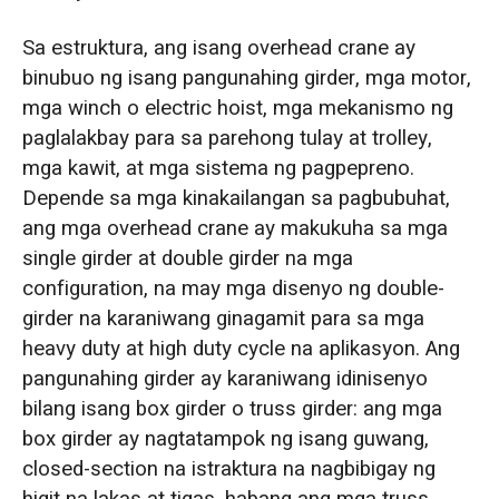
Sa estruktura, ang isang overhead crane ay
binubuo ng isang pangunahing girder, mga motor,
mga winch o electric hoist, mga mekanismo ng
paglalakbay para sa parehong tulay at trolley,
mga kawit, at mga sistema ng pagpepreno.
Depende sa mga kinakailangan sa pagbubuhat,
ang mga overhead crane ay makukuha sa mga
single girder at double girder na mga
configuration, na may mga disenyo ng double-
girder na karaniwang ginagamit para sa mga
heavy duty at high duty cycle na aplikasyon. Ang
pangunahing girder ay karaniwang idinisenyo
bilang isang box girder o truss girder: ang mga
box girder ay nagtatampok ng isang guwang,
closed-section na istraktura na nagbibigay ng
higit na lakas at tigas, habang ang mga truss