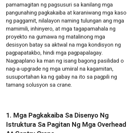
Gantry Crane
pamamagitan ng pagsusuri sa kanilang mga
pangunahing pagkakaiba at karaniwang mga kaso
Industriya ng Aplikasyon ng Overhead Crane
ng paggamit, nilalayon naming tulungan ang mga
mamimili, inhinyero, at mga tagapamahala ng
Industriya ng Aplikasyon ng Gantry Cranes
proyekto na gumawa ng matalinong mga
3. Paghahambing ng Gastos para sa mga
desisyon batay sa aktwal na mga kondisyon ng
Overhead at Gantry Crane
pagpapatakbo, hindi mga pagpapalagay.
Nagpaplano ka man ng isang bagong pasilidad o
Pagpili ng Pinakamahusay na Solusyon sa
nag-a-upgrade ng mga umiiral na kagamitan,
Crane para sa Iyong Kapaligiran sa
susuportahan ka ng gabay na ito sa pagpili ng
Operasyon
tamang solusyon sa crane.
1. Lohikang Istruktural: Tinutukoy ng Paraan ng
Suporta ang Kakayahang Maging Posible
1. Mga Pagkakaiba Sa Disenyo Ng
2. Kapaligiran ng Aplikasyon: Kahusayan sa
Istruktura Sa Pagitan Ng Mga Overhead
Loob ng Bahay vs. Kakayahang Lumabas sa