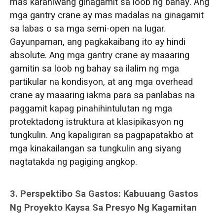
mas karaniwang ginagamit sa loob ng bahay. Ang
mga gantry crane ay mas madalas na ginagamit
sa labas o sa mga semi-open na lugar.
Gayunpaman, ang pagkakaibang ito ay hindi
absolute. Ang mga gantry crane ay maaaring
gamitin sa loob ng bahay sa ilalim ng mga
partikular na kondisyon, at ang mga overhead
crane ay maaaring iakma para sa panlabas na
paggamit kapag pinahihintulutan ng mga
protektadong istruktura at klasipikasyon ng
tungkulin. Ang kapaligiran sa pagpapatakbo at
mga kinakailangan sa tungkulin ang siyang
nagtatakda ng pagiging angkop.
3. Perspektibo Sa Gastos: Kabuuang Gastos
Ng Proyekto Kaysa Sa Presyo Ng Kagamitan