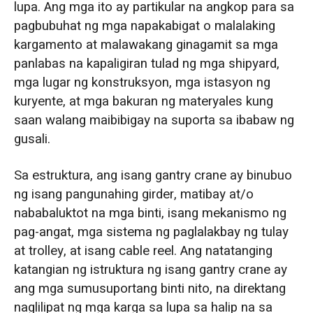
lupa. Ang mga ito ay partikular na angkop para sa
pagbubuhat ng mga napakabigat o malalaking
kargamento at malawakang ginagamit sa mga
panlabas na kapaligiran tulad ng mga shipyard,
mga lugar ng konstruksyon, mga istasyon ng
kuryente, at mga bakuran ng materyales kung
saan walang maibibigay na suporta sa ibabaw ng
gusali.
Sa estruktura, ang isang gantry crane ay binubuo
ng isang pangunahing girder, matibay at/o
nababaluktot na mga binti, isang mekanismo ng
pag-angat, mga sistema ng paglalakbay ng tulay
at trolley, at isang cable reel. Ang natatanging
katangian ng istruktura ng isang gantry crane ay
ang mga sumusuportang binti nito, na direktang
naglilipat ng mga karga sa lupa sa halip na sa