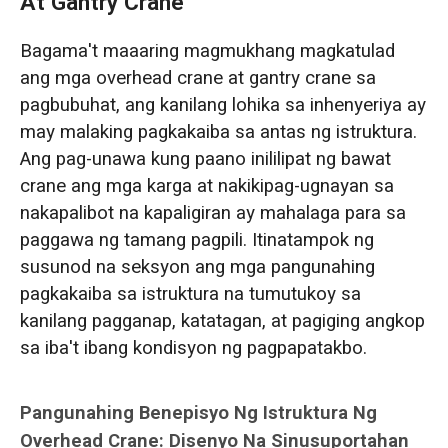
At Gantry Crane
Bahay
Bagama't maaaring magmukhang magkatulad
3. Perspektibo sa Gastos: Kabuuang Gastos
ang mga overhead crane at gantry crane sa
ng Proyekto Kaysa sa Presyo ng Kagamitan
pagbubuhat, ang kanilang lohika sa inhenyeriya ay
may malaking pagkakaiba sa antas ng istruktura.
Bakit Pumili ng Dafang Crane para sa Iyong
Ang pag-unawa kung paano inililipat ng bawat
Mga Solusyon sa Pag-aangat
crane ang mga karga at nakikipag-ugnayan sa
nakapalibot na kapaligiran ay mahalaga para sa
paggawa ng tamang pagpili. Itinatampok ng
susunod na seksyon ang mga pangunahing
pagkakaiba sa istruktura na tumutukoy sa
kanilang pagganap, katatagan, at pagiging angkop
sa iba't ibang kondisyon ng pagpapatakbo.
Pangunahing Benepisyo Ng Istruktura Ng
Overhead Crane: Disenyo Na Sinusuportahan