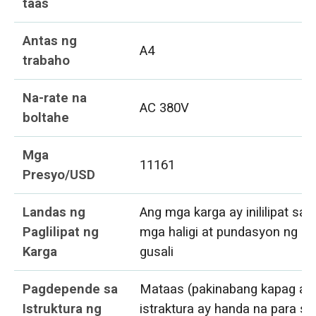
taas
Antas ng
A4
trabaho
Na-rate na
AC 380V
boltahe
Mga
11161
Presyo/USD
Landas ng
Ang mga karga ay inililipat sa
Paglilipat ng
mga haligi at pundasyon ng
Karga
gusali
Pagdepende sa
Mataas (pakinabang kapag an
Istruktura ng
istraktura ay handa na para sa