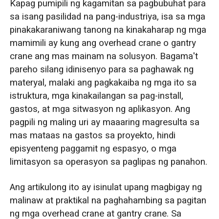
Kapag pumipili ng kagamitan sa pagbubuhat para
Istruktura sa Pagitan ng mga Overhead at
sa isang pasilidad na pang-industriya, isa sa mga
Gantry Crane
pinakakaraniwang tanong na kinakaharap ng mga
mamimili ay kung ang overhead crane o gantry
Pangunahing Benepisyo ng Istruktura ng
crane ang mas mainam na solusyon. Bagama't
Overhead Crane: Disenyo na Sinusuportahan
pareho silang idinisenyo para sa paghawak ng
ng Gusali, Matipid sa Espasyo
materyal, malaki ang pagkakaiba ng mga ito sa
istruktura, mga kinakailangan sa pag-install,
Limitasyon sa Istruktura
gastos, at mga sitwasyon ng aplikasyon. Ang
Pangunahing Benepisyo ng Istruktura ng
pagpili ng maling uri ay maaaring magresulta sa
Gantry Crane: Istrukturang Sinusuportahan ng
mas mataas na gastos sa proyekto, hindi
Paa at Nagsasarili
episyenteng paggamit ng espasyo, o mga
limitasyon sa operasyon sa paglipas ng panahon.
Limitasyon sa Istruktura
Ang artikulong ito ay isinulat upang magbigay ng
2. Mga Pagkakaiba sa Aplikasyon sa Iba't
malinaw at praktikal na paghahambing sa pagitan
Ibang Industriya para sa mga Overhead at
ng mga overhead crane at gantry crane. Sa