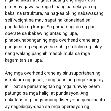
girder ay gawa sa mga hinang na seksyon ng
bakal na istruktura, na nag-aalok ng nabawasang
self-weight na may sapat na kapasidad sa
pagdadala ng karga. Sa pamamagitan ng pag-
operate sa ibabaw ng antas ng lupa,
pinapakinabangan ng mga overhead crane ang
paggamit ng espasyo sa sahig sa ilalim ng tulay
nang walang panghihimasok mula sa mga
kagamitan sa lupa.
Ang mga overhead crane ay sinusuportahan ng
istruktura ng gusali, kung saan ang mga karga ay
inililipat sa pamamagitan ng mga runway beam
patungo sa mga haligi at pundasyon. Ang
nakataas at pinagsamang disenyo ng gusaling ito
ay nagbibigay-daan sa mga operasyon ng