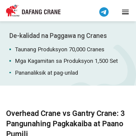
हिन्दी
Bahasa Indonesia
Bahasa Melayu
Tiếng Việt
De-kalidad na Paggawa ng Cranes
简体中文
Taunang Produksyon 70,000 Cranes
বাংলা
فارسی
Mga Kagamitan sa Produksyon 1,500 Set
اردو
Pananaliksik at pag-unlad
Українська
Čeština
Беларуская мова
Kiswahili
Overhead Crane vs Gantry Crane: 3
Dansk
Pangunahing Pagkakaiba at Paano
Norsk
Pumili