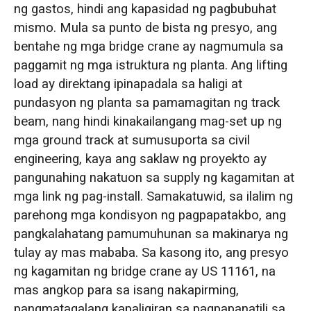
ng gastos, hindi ang kapasidad ng pagbubuhat
mismo. Mula sa punto de bista ng presyo, ang
bentahe ng mga bridge crane ay nagmumula sa
paggamit ng mga istruktura ng planta. Ang lifting
load ay direktang ipinapadala sa haligi at
pundasyon ng planta sa pamamagitan ng track
beam, nang hindi kinakailangang mag-set up ng
mga ground track at sumusuporta sa civil
engineering, kaya ang saklaw ng proyekto ay
pangunahing nakatuon sa supply ng kagamitan at
mga link ng pag-install. Samakatuwid, sa ilalim ng
parehong mga kondisyon ng pagpapatakbo, ang
pangkalahatang pamumuhunan sa makinarya ng
tulay ay mas mababa. Sa kasong ito, ang presyo
ng kagamitan ng bridge crane ay US 11161, na
mas angkop para sa isang nakapirming,
pangmatagalang kapaligiran sa pagpapanatili sa