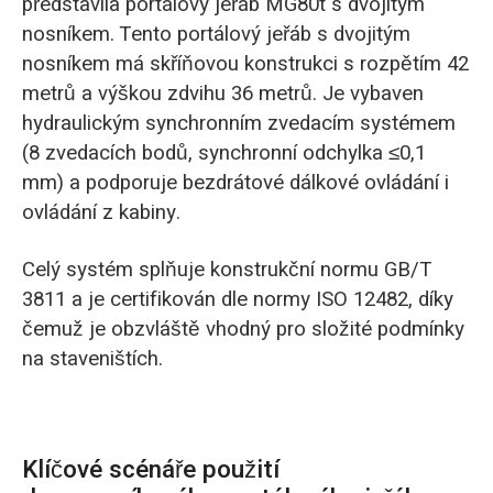
představila portálový jeřáb MG80t s dvojitým
nosníkem. Tento portálový jeřáb s dvojitým
nosníkem má skříňovou konstrukci s rozpětím 42
metrů a výškou zdvihu 36 metrů. Je vybaven
hydraulickým synchronním zvedacím systémem
(8 zvedacích bodů, synchronní odchylka ≤0,1
mm) a podporuje bezdrátové dálkové ovládání i
ovládání z kabiny.
Celý systém splňuje konstrukční normu GB/T
3811 a je certifikován dle normy ISO 12482, díky
čemuž je obzvláště vhodný pro složité podmínky
na staveništích.
Klíčové scénáře použití