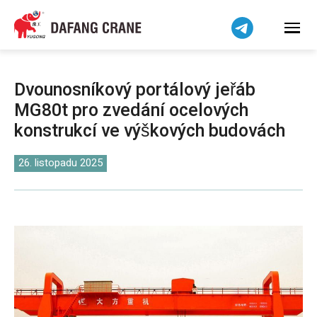
हिन्दी
Bahasa Indonesia
Bahasa Melayu
Tiếng Việt
Dvounosníkový portálový jeřáb
简体中文
MG80t pro zvedání ocelových
বাংলা
konstrukcí ve výškových budovách
فارسی
Pilipino
26. listopadu 2025
اردو
Українська
Беларуская мова
Kiswahili
Dansk
Norsk