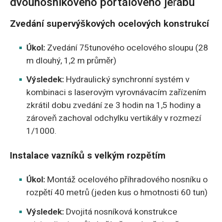
dvounosníkového portálového jeřábu
Zvedání supervýškových ocelových konstrukcí
Úkol:
Zvedání 75tunového ocelového sloupu (28
m dlouhý, 1,2 m průměr)
Výsledek:
Hydraulický synchronní systém v
kombinaci s laserovým vyrovnávacím zařízením
zkrátil dobu zvedání ze 3 hodin na 1,5 hodiny a
zároveň zachoval odchylku vertikály v rozmezí
1/1000.
Instalace vazníků s velkým rozpětím
Úkol:
Montáž ocelového příhradového nosníku o
rozpětí 40 metrů (jeden kus o hmotnosti 60 tun)
Výsledek:
Dvojitá nosníková konstrukce