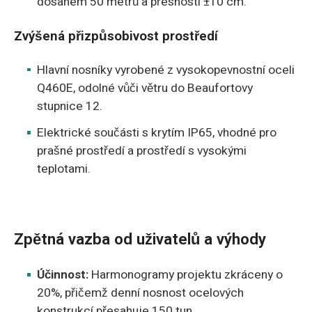
dosahem 50 metrů a přesností ±10 cm.
Zvýšená přizpůsobivost prostředí
Hlavní nosníky vyrobené z vysokopevnostní oceli
Q460E, odolné vůči větru do Beaufortovy
stupnice 12.
Elektrické součásti s krytím IP65, vhodné pro
prašné prostředí a prostředí s vysokými
teplotami.
Zpětná vazba od uživatelů a výhody
Účinnost:
Harmonogramy projektu zkráceny o
20%, přičemž denní nosnost ocelových
konstrukcí přesahuje 150 tun.