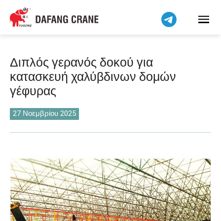
Bahasa Indonesia
Bahasa Melayu
Tiếng Việt
简体中文
Διπλός γερανός δοκού για
বাংলা
κατασκευή χαλύβδινων δομών
فارسی
γέφυρας
Pilipino
اردو
27 Νοεμβρίου 2025
Українська
Čeština
Беларуская мова
Kiswahili
Dansk
Norsk