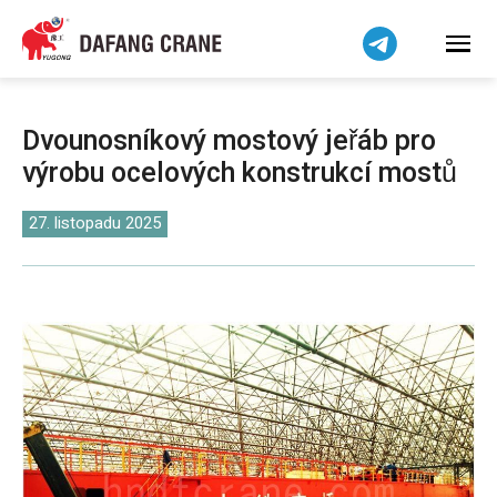
हिन्दी
Bahasa Indonesia
Bahasa Melayu
Tiếng Việt
Dvounosníkový mostový jeřáb pro
简体中文
výrobu ocelových konstrukcí mostů
বাংলা
فارسی
27. listopadu 2025
Pilipino
اردو
Українська
Беларуская мова
Kiswahili
Dansk
Norsk