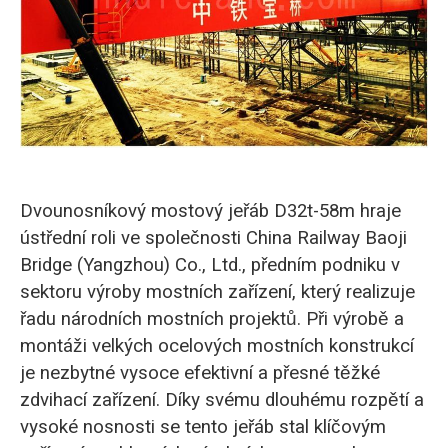
O‘zbekcha
Dvounosníkový mostový jeřáb D32t-58m hraje
ústřední roli ve společnosti China Railway Baoji
Bridge (Yangzhou) Co., Ltd., předním podniku v
sektoru výroby mostních zařízení, který realizuje
řadu národních mostních projektů. Při výrobě a
montáži velkých ocelových mostních konstrukcí
je nezbytné vysoce efektivní a přesné těžké
zdvihací zařízení. Díky svému dlouhému rozpětí a
vysoké nosnosti se tento jeřáb stal klíčovým