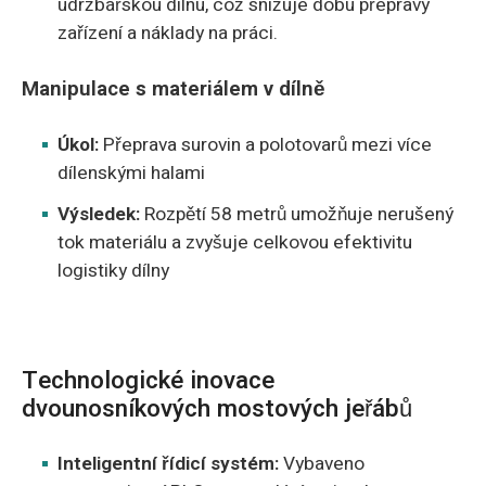
údržbářskou dílnu, což snižuje dobu přepravy
zařízení a náklady na práci.
Manipulace s materiálem v dílně
Úkol:
Přeprava surovin a polotovarů mezi více
dílenskými halami
Výsledek:
Rozpětí 58 metrů umožňuje nerušený
tok materiálu a zvyšuje celkovou efektivitu
logistiky dílny
Technologické inovace
dvounosníkových mostových jeřábů
Inteligentní řídicí systém:
Vybaveno