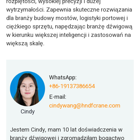
rozpiętości, wysokiej precyzji i dużej
wytrzymałości. Zapewnia skuteczne rozwiązania
dla branży budowy mostów, logistyki portowej i
ciężkiego sprzętu, napędzając branżę dźwigową
w kierunku większej inteligencji i zastosowań na
większą skalę.
WhatsApp:
+86-19137386654
E-mail:
cindywang@hndfcrane.com
Cindy
Jestem Cindy, mam 10 lat doświadczenia w
branży dźwigowej i zgromadziłam bogactwo