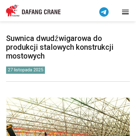
Bahasa Indonesia
Bahasa Melayu
Tiếng Việt
简体中文
Suwnica dwudźwigarowa do
বাংলা
produkcji stalowych konstrukcji
فارسی
mostowych
Pilipino
اردو
27 listopada 2025
Українська
Čeština
Беларуская мова
Kiswahili
Dansk
Norsk