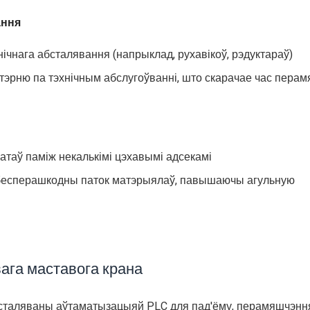
ання
чнага абсталявання (напрыклад, рухавікоў, рэдуктараў)
тэрню па тэхнічным абслугоўванні, што скарачае час пера
таў паміж некалькімі цэхавымі адсекамі
бесперашкодны паток матэрыялаў, павышаючы агульную
ага маставога крана
таляваны аўтаматызацыяй PLC для пад'ёму, перамяшчэння