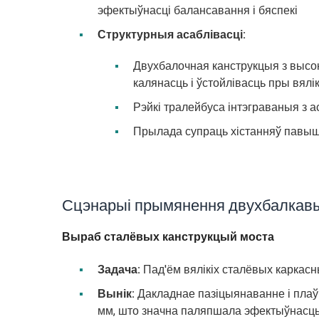
эфектыўнасці балансавання і бяспекі
Структурныя асаблівасці:
Двухбалочная канструкцыя з высо
калянасць і ўстойлівасць пры вялі
Рэйкі тралейбуса інтэграваныя з 
Прылада супраць хістанняў павыш
Сцэнарыі прымянення двухбалкавых
Выраб сталёвых канструкцый моста
Задача:
Пад'ём вялікіх сталёвых каркасн
Вынік:
Дакладнае пазіцыянаванне і плаў
мм, што значна паляпшала эфектыўнасц