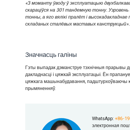
«З моманту ўводу ў эксплуатацыю двухбалкав
скараціўся на 301 тандемную тонну. Узровен
тонны, а яго вялікі пралёт і высокадакладнае
складаных сталёвых маставых канструкцый».
Значнасць галіны
Гэты выпадак дэманструе тэхнічныя прарывы дв
дакладнасці і цяжкай эксплуатацыі. Ён прапануе
цяжкага машынабудавання, падштурхоўваючы кр
прымяненняў.
WhatsApp:
+86-1
электронная пош