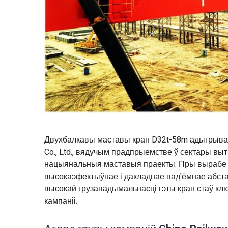
Двухбалкавы маставы кран D32t-58m адыгрывае ц
Co., Ltd., вядучым прадпрыемстве ў сектары вы
нацыянальныя маставыя праекты. Пры вырабе 
высокаэфектыўнае і дакладнае пад'ёмнае абстал
высокай грузападымальнасці гэты кран стаў к
кампаніі.