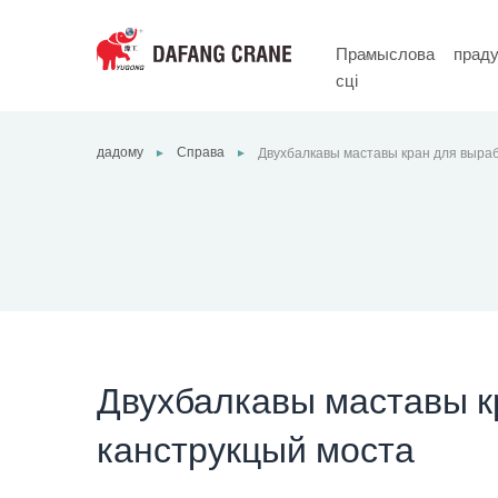
Прамыслова
прад
сці
дадому
Справа
Двухбалкавы маставы кран для выраб
►
►
Двухбалкавы маставы к
канструкцый моста