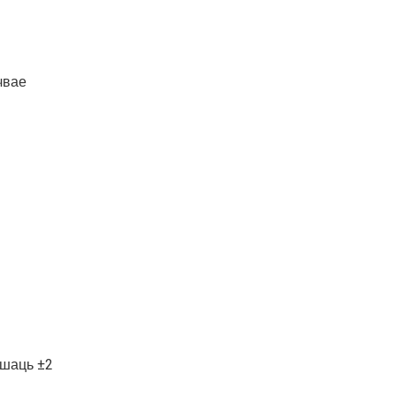
чвае
ышаць ±2