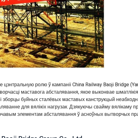
энтральную ролю ў кампаніі China Railway Baoji Bridge (Ya
творчасці маставога абсталявання, якое выконвае шматлікі
і зборцы буйных сталёвых маставых канструкцый неабходн
яванне для вялікіх нагрузак. Дзякуючы свайму вялікаму пр
лючавым элементам абсталявання ў асноўных вытворчых пр