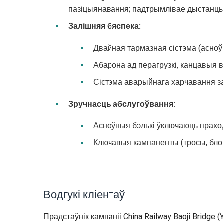
пазіцыянавання; падтрымлівае дыстанцы
Залішняя бяспека:
Двайная тармазная сістэма (асно
Абарона ад перагрузкі, канцавыя в
Сістэма аварыйнага харчавання за
Зручнасць абслугоўвання:
Асноўныя бэлькі ўключаюць прахо
Ключавыя кампаненты (тросы, бло
Водгукі кліентаў
Прадстаўнік кампаніі China Railway Baoji Bridge (Y