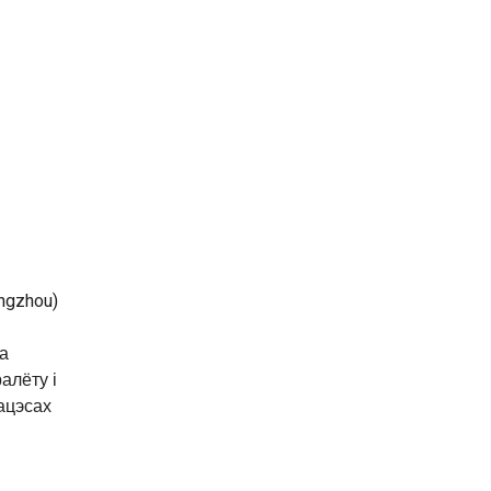
ngzhou)
я
а
алёту і
ацэсах