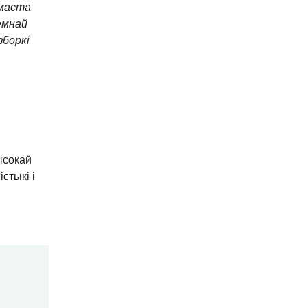
 маста
емнай
зборкі
ысокай
стыкі і