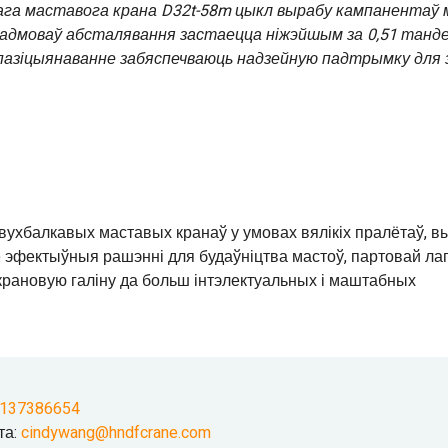
ага маставога крана D32t-58m цыкл вырабу кампанентаў
ь адмоваў абсталявання застаецца ніжэйшым за 0,51 танд
 пазіцыянаванне забяспечваюць надзейную падтрымку для 
ухбалкавых маставых кранаў у умовах вялікіх пралётаў, в
 эфектыўныя рашэнні для будаўніцтва мастоў, партовай лагі
ановую галіну да больш інтэлектуальных і маштабных
9137386654
та:
cindywang@hndfcrane.com