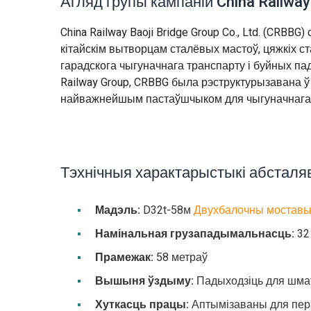
Агляд групы кампаній China Railway 
China Railway Baoji Bridge Group Co., Ltd. (CRBB
кітайскім вытворцам сталёвых мастоў, цяжкіх с
гарадскога чыгуначнага транспарту і буйных па
Railway Group, CRBBG была рэструктурызавана ў 20
найважнейшым пастаўшчыком для чыгуначнага бу
Тэхнічныя характарыстыкі абсталя
Мадэль:
D32t-58м
Двухбалочны моставы
Намінальная грузападымальнасць:
32
Прамежак:
58 метраў
Вышыня ўздыму:
Падыходзіць для шма
Хуткасць працы:
Аптымізаваны для пера