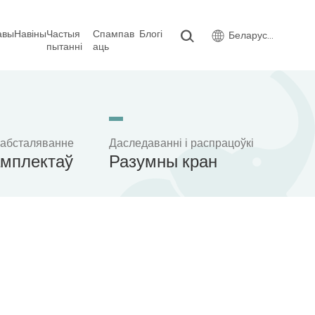
авы
Навіны
Частыя
Спампав
Блогі
Беларуская мова
пытанні
аць
 абсталяванне
Даследаванні і распрацоўкі
амплектаў
Разумны кран