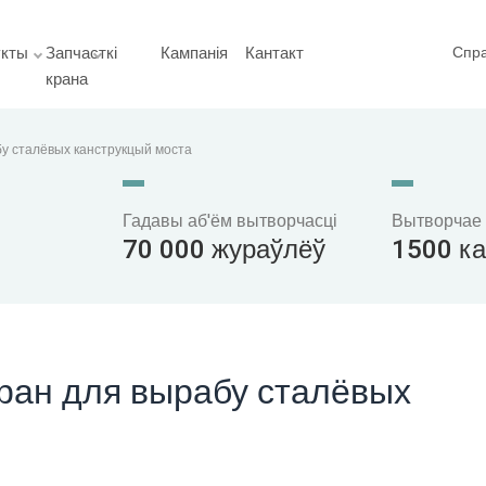
укты
Запчасткі
Кампанія
Кантакт
Спр
крана
у сталёвых канструкцый моста
Гадавы аб'ём вытворчасці
Вытворчае
70 000 жураўлёў
1500 к
ран для вырабу сталёвых