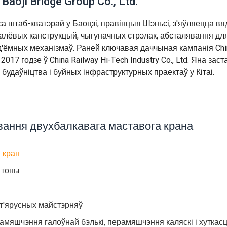
Baoji Bridge Group Co., Ltd.
G) са штаб-кватэрай у Баоцзі, правінцыя Шэньсі, з'яўляецца в
талёвых канструкцый, чыгуначных стрэлак, абсталявання дл
д'ёмных механізмаў. Раней ключавая даччыная кампанія Chi
17 годзе ў China Railway Hi-Tech Industry Co., Ltd. Яна зас
даўніцтва і буйных інфраструктурных праектаў у Кітаі.
вання двухбалкавага маставога крана
 кран
 тоны
т'ярусных майстэрняў
мяшчэння галоўнай бэлькі, перамяшчэння каляскі і хуткасц