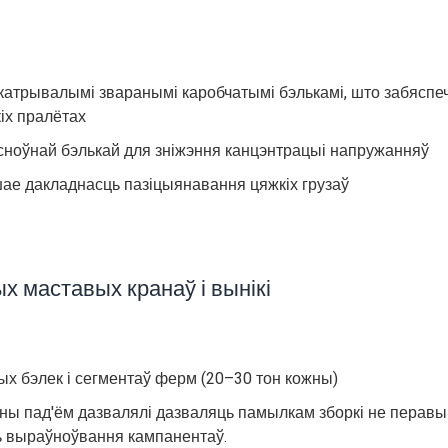
катрывалымі зваранымі каробчатымі бэлькамі, што забяспе
кіх пралётах
асноўнай бэлькай для зніжэння канцэнтрацыі напружанняў
ае дакладнасць пазіцыянавання цяжкіх грузаў
 маставых кранаў і вынікі
ых бэлек і сегментаў ферм (20–30 тон кожны)
ны пад'ём дазвалялі дазваляць памылкам зборкі не перав
ь выраўноўвання кампанентаў.