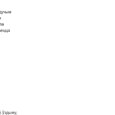
ядучым
я
na
таецца
і ўздыму,