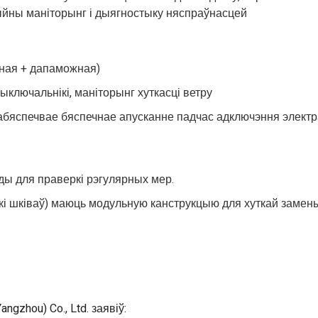
йны маніторынг і дыягностыку няспраўнасцей
ўная + дапаможная)
ыключальнікі, маніторынг хуткасці ветру
бяспечвае бяспечнае апусканне падчас адключэння электра
ды для праверкі рэгулярных мер.
кі шківаў) маюць модульную канструкцыю для хуткай замен
angzhou) Co., Ltd. заявіў: