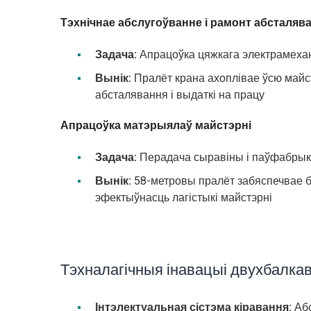
Тэхнічнае абслугоўванне і рамонт абсталяв
Задача:
Апрацоўка цяжкага электрамехані
Вынік:
Пралёт крана ахоплівае ўсю майс
абсталявання і выдаткі на працу
Апрацоўка матэрыялаў майстэрні
Задача:
Перадача сыравіны і паўфабрыка
Вынік:
58-метровы пралёт забяспечвае 
эфектыўнасць лагістыкі майстэрні
Тэхналагічныя інавацыі двухбалкав
Інтэлектуальная сістэма кіравання:
Абс