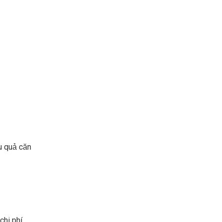
ệu quả căn
chi phí