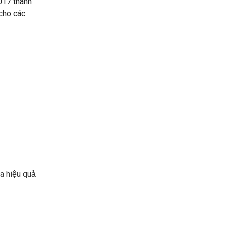
017 thành
cho các
ữa hiệu quả