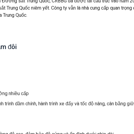
àn Đường sắt Trung Quốc, CRBBG đã được tái cấu trúc vào năm 2
 Trung Quốc niêm yết. Công ty vẫn là nhà cung cấp quan trọng 
a Trung Quốc.
ầm đôi
ởng nhiều cấp
 trình dầm chính, hành trình xe đẩy và tốc độ nâng, cân bằng gi