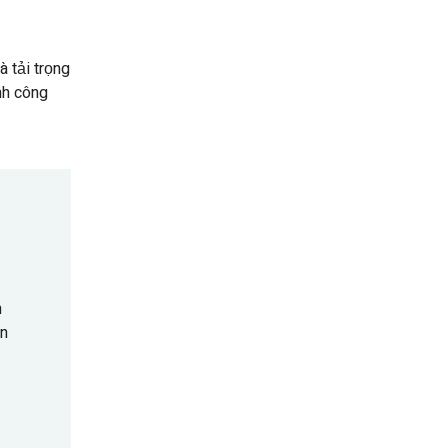
 tải trọng
nh công
n
ên