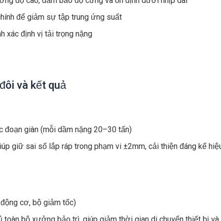
ờng độ cao, đảm bảo độ cứng và ổn định dưới nhịp dài
hính để giảm sự tập trung ứng suất
h xác định vị tải trọng nặng
đôi và kết quả
c đoạn giàn (mỗi dầm nặng 20–30 tấn)
 giúp giữ sai số lắp ráp trong phạm vi ±2mm, cải thiện đáng kể hi
: động cơ, bộ giảm tốc)
oàn bộ xưởng bảo trì, giúp giảm thời gian di chuyển thiết bị và 