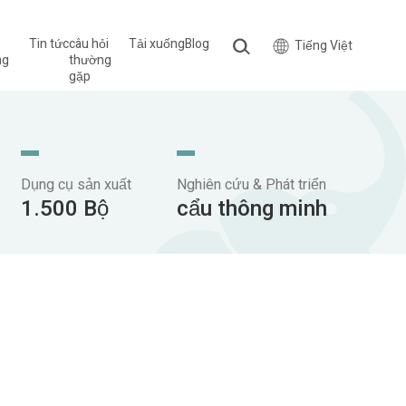
Tin tức
câu hỏi
Tải xuống
Blog
Tiếng Việt
ng
thường
gặp
Dụng cụ sản xuất
Nghiên cứu & Phát triển
1.500 Bộ
cẩu thông minh