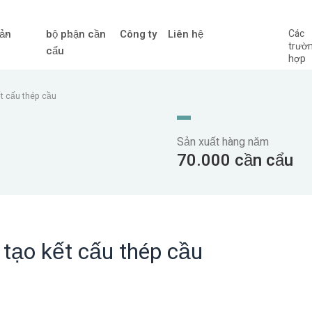
ản
bộ phận cần
Công ty
Liên hệ
Các
trườ
cẩu
hợp
ết cấu thép cầu
Sản xuất hàng năm
70.000 cần cẩu
 tạo kết cấu thép cầu