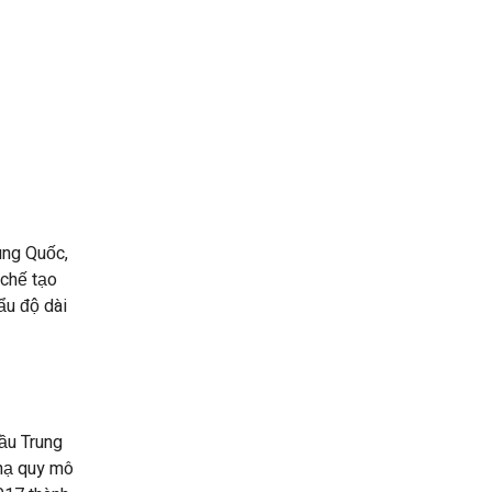
ung Quốc,
 chế tạo
ẩu độ dài
ầu Trung
 hạ quy mô