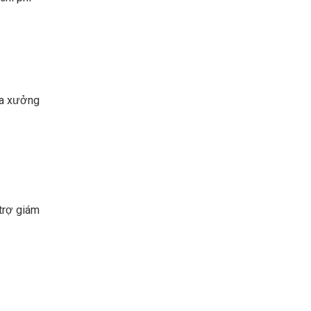
ủa xưởng
 trợ giám