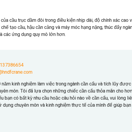
a cầu trục dầm đôi trong điều kiện nhịp dài, độ chính xác cao và
h chế tạo cầu, hậu cần cảng và máy móc hạng nặng, thúc đẩy ngà
 và các ứng dụng quy mô lớn hơn.
9137386654
@hndfcrane.com
10 năm kinh nghiệm làm việc trong ngành cần cẩu và tích lũy được
uyên môn. Tôi đã lựa chọn những chiếc cần cẩu thỏa mãn cho hơ
u bạn có bất kỳ nhu cầu hoặc câu hỏi nào về cần cẩu, vui lòng li
 sử dụng chuyên môn và kinh nghiệm thực tế của mình để giúp bạn