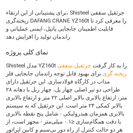
برای پشتیبانی از این ارتقاء، Shisteel جرثقیل سقفی
ریخته‌گری DAFANG CRANE YZ160t را معرفی کرد تا
قابلیت اطمینان جابجایی پاتیل، ایمنی عملیاتی و
راندمان تولید را افزایش دهد.
نمای کلی پروژه
Shisteel مدل YZ160t را به کار گرفت
جرثقیل سقفی
ریخته گری
برای بهبود قابل توجه راندمان جابجایی فلز
مذاب در کارگاه فولادسازی. این جرثقیل دارای
طراحی دو تیر اصلی چهار پل، چهار ریل با دهانه ۲۸
متر، ارتفاع بالابری بالابر اصلی ۲۲ متر و ارتفاع بالابری
بالابر کمکی ۲۴ متر است. این جرثقیل که به سیستم
بالابری همزمان هیدرولیکی - شامل پنج نقطه بالابری
با دقت همگام‌سازی ≤۰.۱ میلی‌متر - مجهز است، از
هر دو حالت کنترل از راه دور بی‌سیم و کابین اپراتور