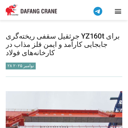
हिन्दी
Bahasa Indonesia
Bahasa Melayu
Tiếng Việt
جرثقیل سقفی ریخته‌گری YZ160t برای
简体中文
جابجایی کارآمد و ایمن فلز مذاب در
বাংলা
کارخانه‌های فولاد
Pilipino
اردو
۲۸ نوامبر ۲۰۲۵
Українська
Čeština
Беларуская мова
Kiswahili
Dansk
Norsk