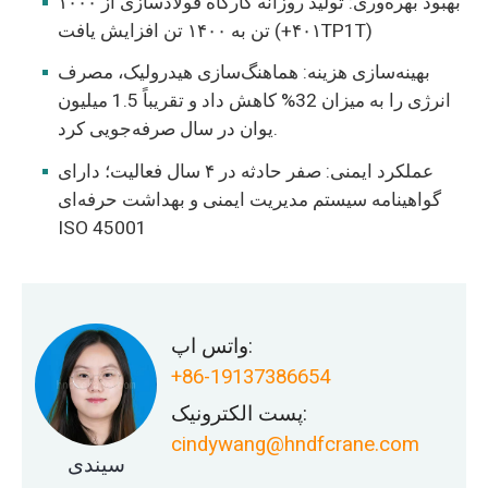
بهبود بهره‌وری: تولید روزانه کارگاه فولادسازی از ۱۰۰۰
تن به ۱۴۰۰ تن افزایش یافت (+۴۰۱TP1T)
بهینه‌سازی هزینه: هماهنگ‌سازی هیدرولیک، مصرف
انرژی را به میزان 32% کاهش داد و تقریباً 1.5 میلیون
یوان در سال صرفه‌جویی کرد.
عملکرد ایمنی: صفر حادثه در ۴ سال فعالیت؛ دارای
گواهینامه سیستم مدیریت ایمنی و بهداشت حرفه‌ای
ISO 45001
واتس اپ:
+86-19137386654
پست الکترونیک:
cindywang@hndfcrane.com
سیندی