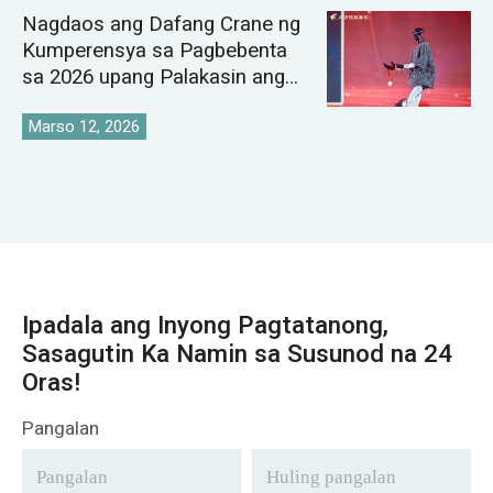
Nagdaos ang Dafang Crane ng
Kumperensya sa Pagbebenta
sa 2026 upang Palakasin ang
Pandaigdigang Istratehiya sa
Pamilihan ng Crane
Marso 12, 2026
Ipadala ang Inyong Pagtatanong,
Sasagutin Ka Namin sa Susunod na 24
Oras!
Pangalan