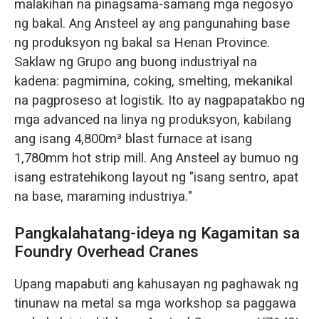
malakihan na pinagsama-samang mga negosyo
ng bakal. Ang Ansteel ay ang pangunahing base
ng produksyon ng bakal sa Henan Province.
Saklaw ng Grupo ang buong industriyal na
kadena: pagmimina, coking, smelting, mekanikal
na pagproseso at logistik. Ito ay nagpapatakbo ng
mga advanced na linya ng produksyon, kabilang
ang isang 4,800m³ blast furnace at isang
1,780mm hot strip mill. Ang Ansteel ay bumuo ng
isang estratehikong layout ng "isang sentro, apat
na base, maraming industriya."
Pangkalahatang-ideya ng Kagamitan sa
Foundry Overhead Cranes
Upang mapabuti ang kahusayan ng paghawak ng
tinunaw na metal sa mga workshop sa paggawa