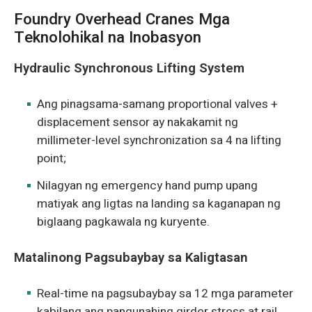
Foundry Overhead Cranes Mga
Teknolohikal na Inobasyon
Hydraulic Synchronous Lifting System
Ang pinagsama-samang proportional valves +
displacement sensor ay nakakamit ng
millimeter-level synchronization sa 4 na lifting
point;
Nilagyan ng emergency hand pump upang
matiyak ang ligtas na landing sa kaganapan ng
biglaang pagkawala ng kuryente.
Matalinong Pagsubaybay sa Kaligtasan
Real-time na pagsubaybay sa 12 mga parameter
kabilang ang pangunahing girder stress at rail