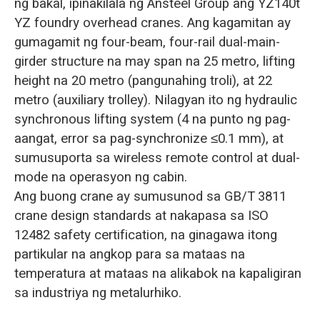
ng bakal, ipinakilala ng Ansteel Group ang YZ140t
YZ foundry overhead cranes. Ang kagamitan ay
gumagamit ng four-beam, four-rail dual-main-
girder structure na may span na 25 metro, lifting
height na 20 metro (pangunahing troli), at 22
metro (auxiliary trolley). Nilagyan ito ng hydraulic
synchronous lifting system (4 na punto ng pag-
aangat, error sa pag-synchronize ≤0.1 mm), at
sumusuporta sa wireless remote control at dual-
mode na operasyon ng cabin.
Ang buong crane ay sumusunod sa GB/T 3811
crane design standards at nakapasa sa ISO
12482 safety certification, na ginagawa itong
partikular na angkop para sa mataas na
temperatura at mataas na alikabok na kapaligiran
sa industriya ng metalurhiko.