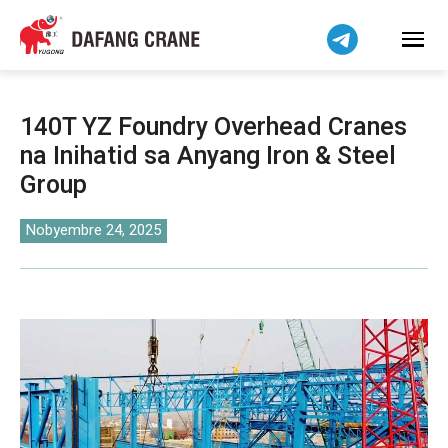
हिन्दी
Bahasa Indonesia
Bahasa Melayu
Tiếng Việt
140T YZ Foundry Overhead Cranes
简体中文
na Inihatid sa Anyang Iron & Steel
বাংলা
Group
فارسی
اردو
Nobyembre 24, 2025
Українська
Čeština
Беларуская мова
Kiswahili
Dansk
Norsk