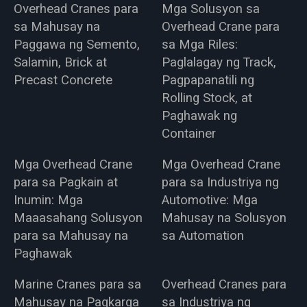
Overhead Cranes para
Mga Solusyon sa
sa Mahusay na
Overhead Crane para
Paggawa ng Semento,
sa Mga Riles:
Salamin, Brick at
Paglalagay ng Track,
Precast Concrete
Pagpapanatili ng
Rolling Stock, at
Paghawak ng
Container
Mga Overhead Crane
Mga Overhead Crane
para sa Pagkain at
para sa Industriya ng
Inumin: Mga
Automotive: Mga
Maaasahang Solusyon
Mahusay na Solusyon
para sa Mahusay na
sa Automation
Paghawak
Marine Cranes para sa
Overhead Cranes para
Mahusay na Pagkarga
sa Industriya ng