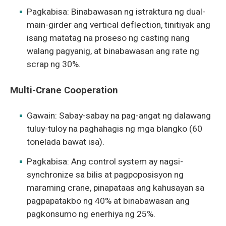
Pagkabisa: Binabawasan ng istraktura ng dual-
main-girder ang vertical deflection, tinitiyak ang
isang matatag na proseso ng casting nang
walang pagyanig, at binabawasan ang rate ng
scrap ng 30%.
Multi-Crane Cooperation
Gawain: Sabay-sabay na pag-angat ng dalawang
tuluy-tuloy na paghahagis ng mga blangko (60
tonelada bawat isa).
Pagkabisa: Ang control system ay nagsi-
synchronize sa bilis at pagpoposisyon ng
maraming crane, pinapataas ang kahusayan sa
pagpapatakbo ng 40% at binabawasan ang
pagkonsumo ng enerhiya ng 25%.