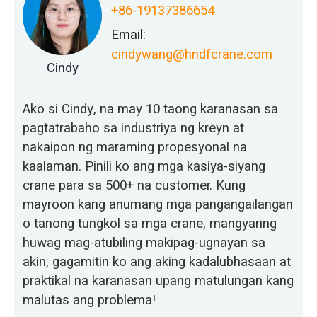
+86-19137386654
Email:
cindywang@hndfcrane.com
Cindy
Ako si Cindy, na may 10 taong karanasan sa
pagtatrabaho sa industriya ng kreyn at
nakaipon ng maraming propesyonal na
kaalaman. Pinili ko ang mga kasiya-siyang
crane para sa 500+ na customer. Kung
mayroon kang anumang mga pangangailangan
o tanong tungkol sa mga crane, mangyaring
huwag mag-atubiling makipag-ugnayan sa
akin, gagamitin ko ang aking kadalubhasaan at
praktikal na karanasan upang matulungan kang
malutas ang problema!