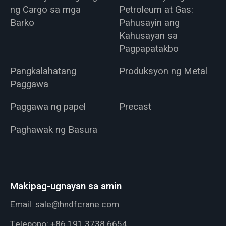
ng Cargo sa mga
Petroleum at Gas:
Barko
Pahusayin ang
Kahusayan sa
Pagpapatakbo
Pangkalahatang
Produksyon ng Metal
Paggawa
Paggawa ng papel
Precast
Paghawak ng Basura
Makipag-ugnayan sa amin
Email:
sale@hndfcrane.com
Telepono:
+86 191 3738 6654