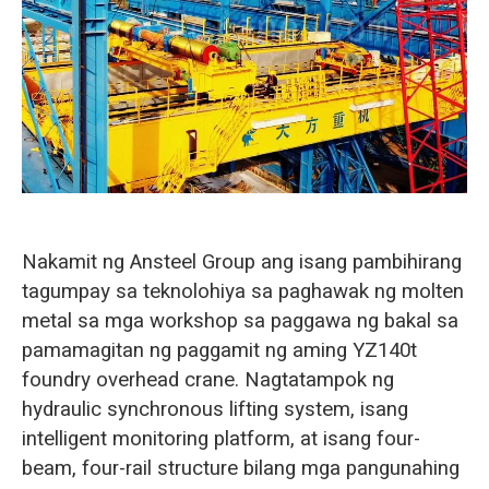
O‘zbekcha
Nakamit ng Ansteel Group ang isang pambihirang
tagumpay sa teknolohiya sa paghawak ng molten
metal sa mga workshop sa paggawa ng bakal sa
pamamagitan ng paggamit ng aming YZ140t
foundry overhead crane. Nagtatampok ng
hydraulic synchronous lifting system, isang
intelligent monitoring platform, at isang four-
beam, four-rail structure bilang mga pangunahing