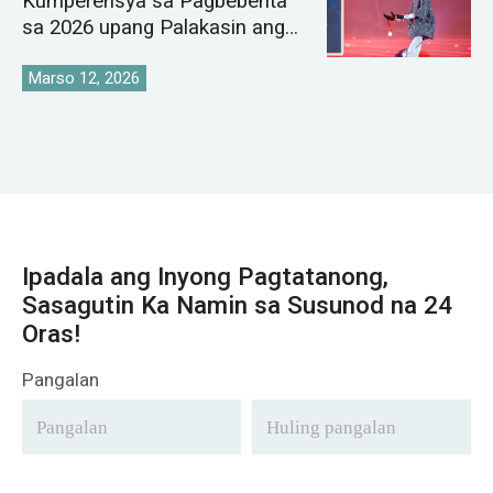
Kumperensya sa Pagbebenta
sa 2026 upang Palakasin ang
Pandaigdigang Istratehiya sa
Pamilihan ng Crane
Marso 12, 2026
Ipadala ang Inyong Pagtatanong,
Sasagutin Ka Namin sa Susunod na 24
Oras!
Pangalan