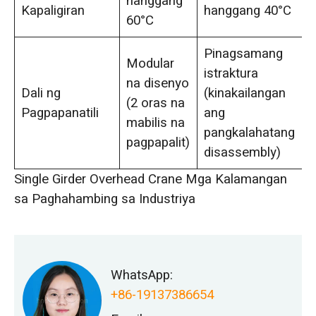
hanggang
Kapaligiran
hanggang 40°C
60°C
Pinagsamang
Modular
istraktura
na disenyo
Dali ng
(kinakailangan
(2 oras na
Pagpapanatili
ang
mabilis na
pangkalahatang
pagpapalit)
disassembly)
Single Girder Overhead Crane Mga Kalamangan
sa Paghahambing sa Industriya
WhatsApp:
+86-19137386654