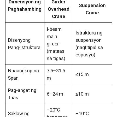
Dimensyon ng
Girder
Suspension
Paghahambing
Overhead
Crane
Crane
I-beam
Istraktura ng
main
Disenyong
suspensyon
girder
Pang-istruktura
(nagtitipid sa
(mataas
espasyo)
na tigas)
Naaangkop na
7.5–31.5
≤15 m
Span
m
Pag-angat ng
6–24 m
≤10 m
Taas
–20°C
Saklaw ng
–10°C