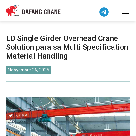
हिन्दी
Bahasa Indonesia
Bahasa Melayu
Tiếng Việt
LD Single Girder Overhead Crane
简体中文
Solution para sa Multi Specification
বাংলা
Material Handling
فارسی
اردو
Nobyembre 26, 2025
Українська
Čeština
Беларуская мова
Kiswahili
Dansk
Norsk