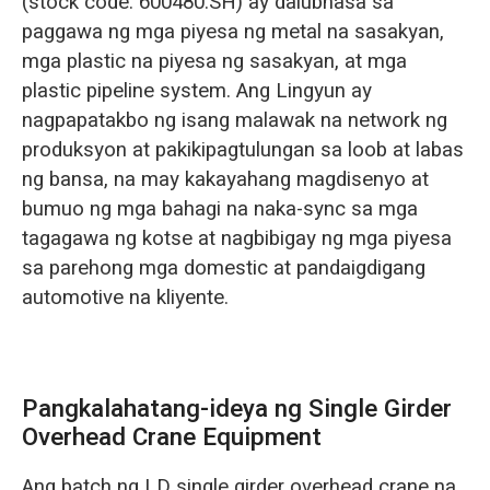
(stock code: 600480.SH) ay dalubhasa sa
paggawa ng mga piyesa ng metal na sasakyan,
mga plastic na piyesa ng sasakyan, at mga
plastic pipeline system. Ang Lingyun ay
nagpapatakbo ng isang malawak na network ng
produksyon at pakikipagtulungan sa loob at labas
ng bansa, na may kakayahang magdisenyo at
bumuo ng mga bahagi na naka-sync sa mga
tagagawa ng kotse at nagbibigay ng mga piyesa
sa parehong mga domestic at pandaigdigang
automotive na kliyente.
Pangkalahatang-ideya ng Single Girder
Overhead Crane Equipment
Ang batch ng LD single girder overhead crane na