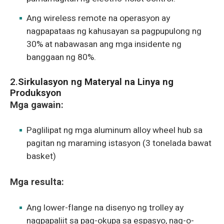
Ang wireless remote na operasyon ay
nagpapataas ng kahusayan sa pagpupulong ng
30% at nabawasan ang mga insidente ng
banggaan ng 80%.
2.
Sirkulasyon ng Materyal na Linya ng
Produksyon
Mga gawain:
Paglilipat ng mga aluminum alloy wheel hub sa
pagitan ng maraming istasyon (3 tonelada bawat
basket)
Mga resulta:
Ang lower-flange na disenyo ng trolley ay
nagpapaliit sa pag-okupa sa espasyo, nag-o-