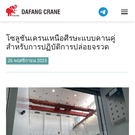
Bahasa Indonesia
Bahasa Melayu
Tiếng Việt
简体中文
โซลูชันเครนเหนือศีรษะแบบคานคู่
বাংলা
สำหรับการปฏิบัติการปล่อยจรวด
فارسی
Pilipino
26 พฤศจิกายน 2025
اردو
Українська
Čeština
Беларуская мова
Kiswahili
Dansk
Norsk