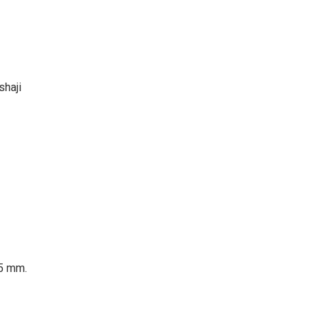
shaji
.5 mm.