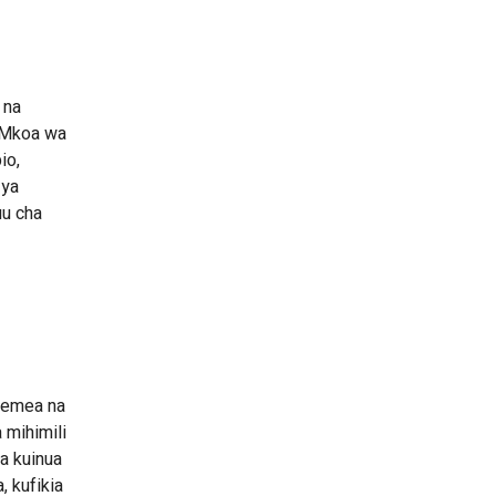
 na
a Mkoa wa
io,
 ya
uu cha
egemea na
 mihimili
a kuinua
, kufikia