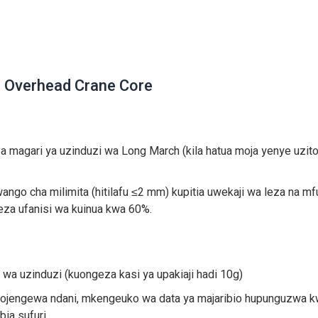
r Overhead Crane Core
 magari ya uzinduzi wa Long March (kila hatua moja yenye uzito
wango cha milimita (hitilafu ≤2 mm) kupitia uwekaji wa leza na 
eza ufanisi wa kuinua kwa 60%.
 wa uzinduzi (kuongeza kasi ya upakiaji hadi 10g)
vyojengewa ndani, mkengeuko wa data ya majaribio hupunguzwa 
ia sufuri.