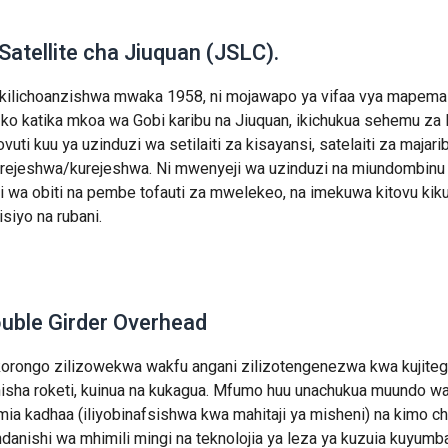
atellite cha Jiuquan (JSLC).
), kilichoanzishwa mwaka 1958, ni mojawapo ya vifaa vya mapema
. Iko katika mkoa wa Gobi karibu na Jiuquan, ikichukua sehemu z
i kuu ya uzinduzi wa setilaiti za kisayansi, satelaiti za majarib
kurejeshwa/kurejeshwa. Ni mwenyeji wa uzinduzi na miundombinu
zi wa obiti na pembe tofauti za mwelekeo, na imekuwa kitovu kik
siyo na rubani.
ouble Girder Overhead
n, korongo zilizowekwa wakfu angani zilizotengenezwa kwa kujit
sha roketi, kuinua na kukagua. Mfumo huu unachukua muundo wa
mia kadhaa (iliyobinafsishwa kwa mahitaji ya misheni) na kimo ch
danishi wa mhimili mingi na teknolojia ya leza ya kuzuia kuyumba