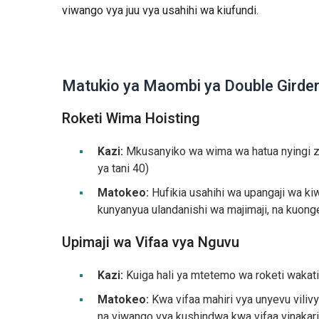
viwango vya juu vya usahihi wa kiufundi.
Matukio ya Maombi ya Double Girde
Roketi Wima Hoisting
Kazi:
Mkusanyiko wa wima wa hatua nyingi za
ya tani 40)
Matokeo:
Hufikia usahihi wa upangaji wa ki
kunyanyua ulandanishi wa majimaji, na kuong
Upimaji wa Vifaa vya Nguvu
Kazi:
Kuiga hali ya mtetemo wa roketi wakati
Matokeo:
Kwa vifaa mahiri vya unyevu vili
na viwango vya kushindwa kwa vifaa vinakarib