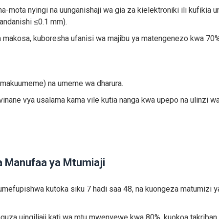
mota nyingi na uunganishaji wa gia za kielektroniki ili kufikia u
landanishi ≤0.1 mm).
 wa makosa, kuboresha ufanisi wa majibu ya matengenezo kwa 70%
a sumakuumeme) na umeme wa dharura.
nane vya usalama kama vile kutia nanga kwa upepo na ulinzi wa
a Manufaa ya Mtumiaji
mefupishwa kutoka siku 7 hadi saa 48, na kuongeza matumizi ya
unguza uingiliaji kati wa mtu mwenyewe kwa 80%, kuokoa takriba