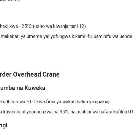
aki kwa −25°C (uzito wa kiwanja: tani 12)
a makabati ya umeme yaliyofungwa kikamilifu, uaminifu wa uende
irder Overhead Crane
yumba na Kuweka
udhibiti wa PLC kwa fidia ya wakati halisi ya upakiaji.
ya kuyumba iliyopunguzwa na 95%, na usahihi wa nafasi kufikia 0
ngi