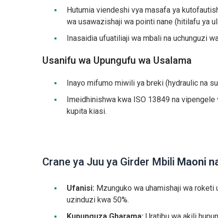
Hutumia viendeshi vya masafa ya kutofautisha-
wa usawazishaji wa pointi nane (hitilafu ya u
Inasaidia ufuatiliaji wa mbali na uchunguzi
Usanifu wa Upungufu wa Usalama
Inayo mifumo miwili ya breki (hydraulic n
Imeidhinishwa kwa ISO 13849 na vipengele vi
kupita kiasi.
Crane ya Juu ya Girder Mbili
Maoni n
Ufanisi:
Mzunguko wa uhamishaji wa roketi u
uzinduzi kwa 50%.
Kupunguza Gharama:
Uratibu wa akili hup