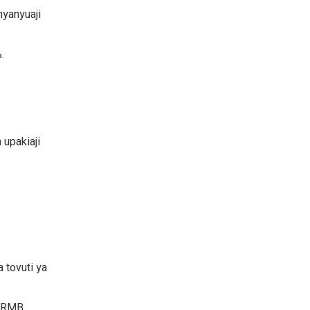
nyanyuaji
.
 upakiaji
 tovuti ya
n RMB