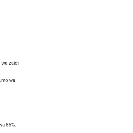
 wa zaidi
mfumo wa
kwa 85%,