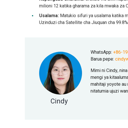
milioni 12 katika gharama za kila mwaka za
Usalama:
Matukio sifuri ya usalama katika m
Uzinduzi cha Satellite cha Jiuquan cha 99.8%
WhatsApp:
+86-1
Barua pepe:
cindy
Mimi ni Cindy, nin
mengi ya kitaalum
mahitaji yoyote au 
nitatumia ujuzi wa
Cindy