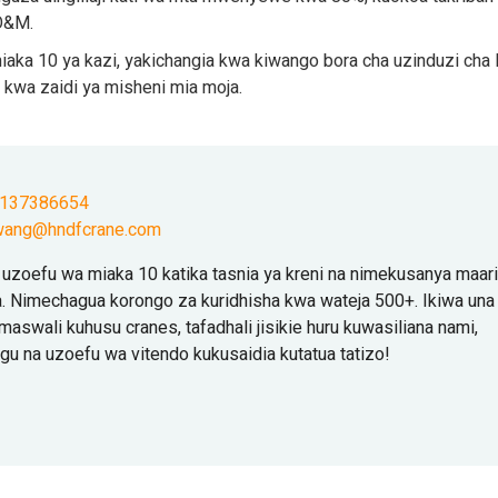
 O&M.
iaka 10 ya kazi, yakichangia kwa kiwango bora cha uzinduzi cha 
 kwa zaidi ya misheni mia moja.
9137386654
wang@hndfcrane.com
a uzoefu wa miaka 10 katika tasnia ya kreni na nimekusanya maari
a. Nimechagua korongo za kuridhisha kwa wateja 500+. Ikiwa una
maswali kuhusu cranes, tafadhali jisikie huru kuwasiliana nami,
ngu na uzoefu wa vitendo kukusaidia kutatua tatizo!