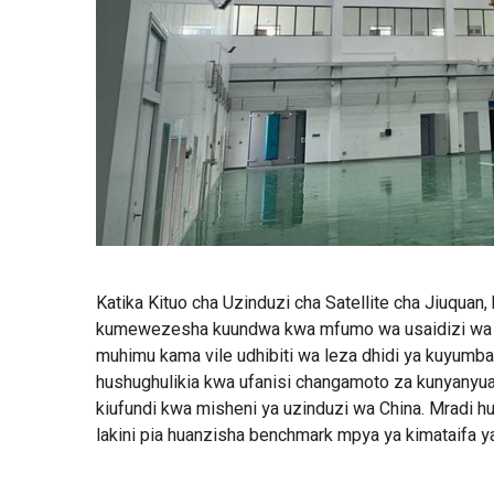
Katika Kituo cha Uzinduzi cha Satellite cha Jiuquan,
kumewezesha kuundwa kwa mfumo wa usaidizi wa vi
muhimu kama vile udhibiti wa leza dhidi ya kuyumba
hushughulikia kwa ufanisi changamoto za kunyanyua
kiufundi kwa misheni ya uzinduzi wa China. Mradi h
lakini pia huanzisha benchmark mpya ya kimataifa ya