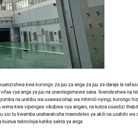
 kuanzishwa kwa korongo za juu za anga za juu za daraja la nafasi
faa vya anga ya juu na unaotegemewa sana. Ikiendeshwa na tek
yumba na uratibu wa usawazishaji wa mhimili-nyingi, korongo hiz
 wima kwa vipengee vikubwa vya angani, na kutoa usaidizi thabi
uu sio tu kwamba unaharakisha maendeleo ya akili na usahihi wa 
 kuinua teknolojia katika sekta ya anga.