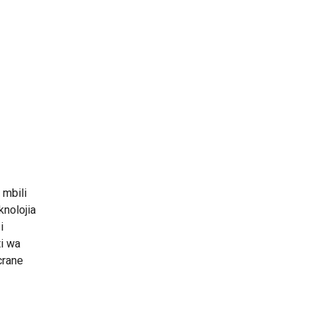
 mbili
nolojia
i
ti wa
crane