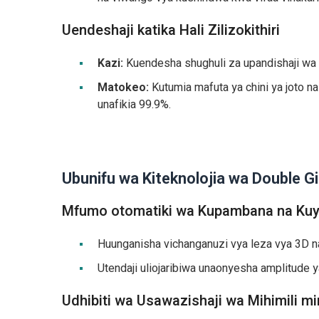
Uendeshaji katika Hali Zilizokithiri
Kazi:
Kuendesha shughuli za upandishaji wa h
Matokeo:
Kutumia mafuta ya chini ya joto n
unafikia 99.9%.
Ubunifu wa Kiteknolojia wa Double G
Mfumo otomatiki wa Kupambana na Ku
Huunganisha vichanganuzi vya leza vya 3D na 
Utendaji uliojaribiwa unaonyesha amplitude 
Udhibiti wa Usawazishaji wa Mihimili mi