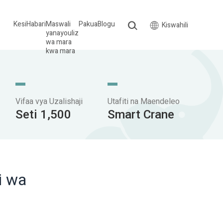
Kesi
Habari
Maswali
Pakua
Blogu
Kiswahili
yanayouliz
wa mara
kwa mara
Vifaa vya Uzalishaji
Utafiti na Maendeleo
Seti 1,500
Smart Crane
i wa