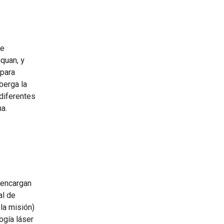
de
quan, y
 para
berga la
diferentes
na.
 encargan
al de
la misión)
ogía láser