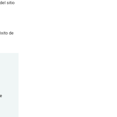
del sitio
éxito de
re