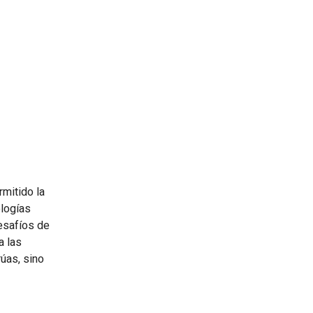
rmitido la
ologías
desafíos de
a las
rúas, sino