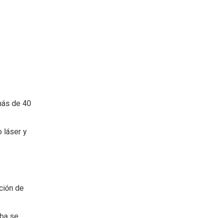
más de 40
 láser y
ción de
eba se