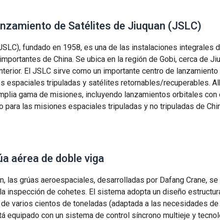
anzamiento de Satélites de Jiuquan (JSLC)
JSLC), fundado en 1958, es una de las instalaciones integrales 
mportantes de China. Se ubica en la región de Gobi, cerca de Jiu
nterior. El JSLC sirve como un importante centro de lanzamiento
es espaciales tripuladas y satélites retornables/recuperables. Al
amplia gama de misiones, incluyendo lanzamientos orbitales con 
co para las misiones espaciales tripuladas y no tripuladas de Chi
úa aérea de doble viga
n, las grúas aeroespaciales, desarrolladas por Dafang Crane, se
 la inspección de cohetes. El sistema adopta un diseño estructur
 de varios cientos de toneladas (adaptada a las necesidades de 
á equipado con un sistema de control síncrono multieje y tecnol