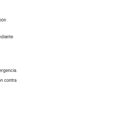
ión
ediante
ergencia.
ón contra