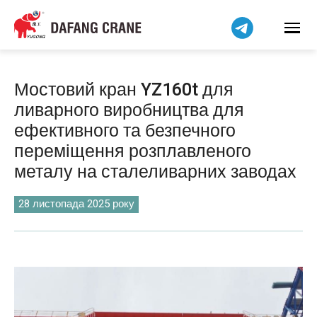
हिन्दी
Bahasa Indonesia
Bahasa Melayu
Tiếng Việt
Мостовий кран YZ160t для
简体中文
ливарного виробництва для
বাংলা
ефективного та безпечного
فارسی
переміщення розплавленого
Pilipino
металу на сталеливарних заводах
اردو
28 листопада 2025 року
Čeština
Беларуская мова
Kiswahili
Dansk
Norsk