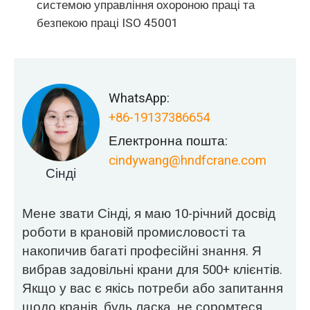
системою управління охороною праці та
безпекою праці ISO 45001
WhatsApp:
+86-19137386654
Електронна пошта:
cindywang@hndfcrane.com
Сінді
Мене звати Сінді, я маю 10-річний досвід
роботи в крановій промисловості та
накопичив багаті професійні знання. Я
вибрав задовільні крани для 500+ клієнтів.
Якщо у вас є якісь потреби або запитання
щодо кранів, будь ласка, не соромтеся