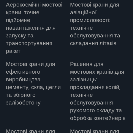
Аерокосмічні мостові
Мостові крани для
крани: точне
авіаційної
підйомне
промисловості:
навантаження для
технічне
запуску та
обслуговування та
транспортування
складання літаків
ракет
Мостові крани для
Рішення для
ефективного
мостових кранів для
виробництва
залізниць:
цементу, скла, цегли
прокладання колій,
та збірного
технічне
залізобетону
обслуговування
рухомого складу та
обробка контейнерів
Мостові крани для
Мостові крани для