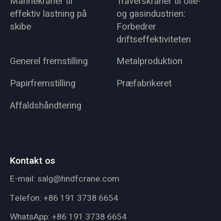
Marinekraner til
Traverskraner til olie-
effektiv lastning på
og gasindustrien:
skibe
Forbedrer
driftseffektiviteten
Generel fremstilling
Metalproduktion
Papirfremstilling
Præfabrikeret
Affaldshåndtering
Kontakt os
E-mail:
salg@hndfcrane.com
Telefon:
+86 191 3738 6654
WhatsApp:
+86 191 3738 6654