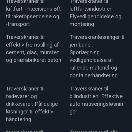
Traverskraner til
Traverskraner til
luftfart: Præcisionsløft
luftfartsindustrien:
til raketopsendelse og
Flyvedligeholdelse og
-transport
montering
Traverskraner til
Traverskranløsninger til
effektiv fremstilling af
jernbaner:
cement, glas, mursten
Sporlægning,
og præfabrikeret beton
vedligeholdelse af
rullende materiel og
containerhåndtering
Traverskraner til
Traverskraner til
fødevarer og
bilindustrien: Effektive
drikkevarer: Pålidelige
automatiseringsløsnin
løsninger til effektiv
ger
håndtering