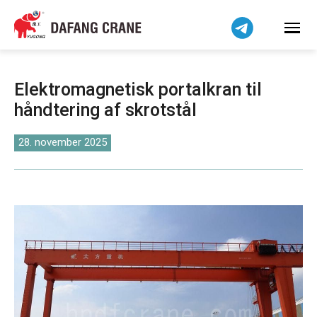
हिन्दी
Bahasa Indonesia
Bahasa Melayu
Tiếng Việt
Elektromagnetisk portalkran til
简体中文
håndtering af skrotstål
বাংলা
فارسی
28. november 2025
Pilipino
اردو
Українська
Čeština
Беларуская мова
Kiswahili
Norsk