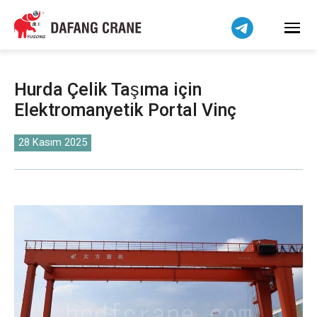
Bahasa Indonesia
Bahasa Melayu
Tiếng Việt
简体中文
Hurda Çelik Taşıma için
বাংলা
Elektromanyetik Portal Vinç
فارسی
Pilipino
28 Kasım 2025
اردو
Українська
Čeština
Беларуская мова
Kiswahili
Dansk
Norsk