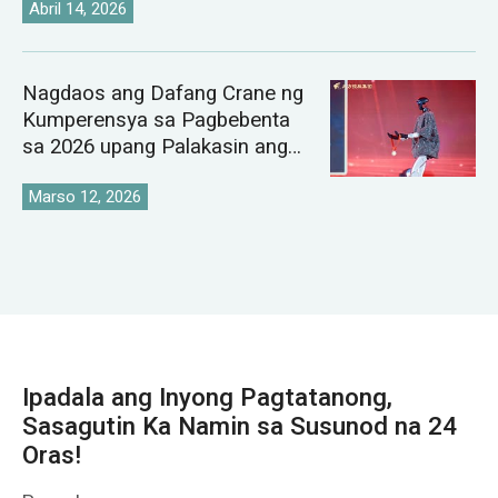
Abril 14, 2026
Nagdaos ang Dafang Crane ng
Kumperensya sa Pagbebenta
sa 2026 upang Palakasin ang
Pandaigdigang Istratehiya sa
Pamilihan ng Crane
Marso 12, 2026
Ipadala ang Inyong Pagtatanong,
Sasagutin Ka Namin sa Susunod na 24
Oras!