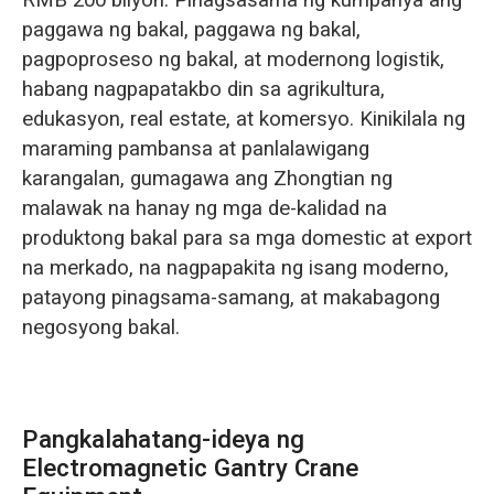
RMB 200 bilyon. Pinagsasama ng kumpanya ang
paggawa ng bakal, paggawa ng bakal,
pagpoproseso ng bakal, at modernong logistik,
habang nagpapatakbo din sa agrikultura,
edukasyon, real estate, at komersyo. Kinikilala ng
maraming pambansa at panlalawigang
karangalan, gumagawa ang Zhongtian ng
malawak na hanay ng mga de-kalidad na
produktong bakal para sa mga domestic at export
na merkado, na nagpapakita ng isang moderno,
patayong pinagsama-samang, at makabagong
negosyong bakal.
Pangkalahatang-ideya ng
Electromagnetic Gantry Crane