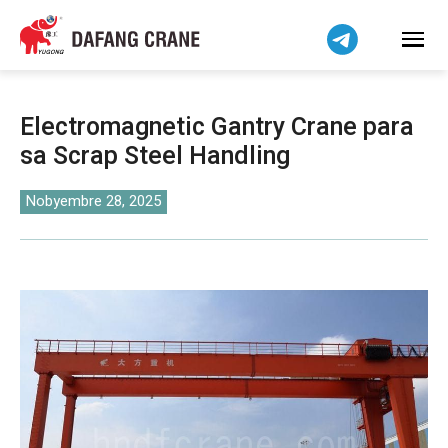
हिन्दी
Bahasa Indonesia
Bahasa Melayu
Tiếng Việt
Electromagnetic Gantry Crane para
简体中文
sa Scrap Steel Handling
বাংলা
فارسی
Nobyembre 28, 2025
اردو
Українська
Čeština
Беларуская мова
Kiswahili
Dansk
Norsk