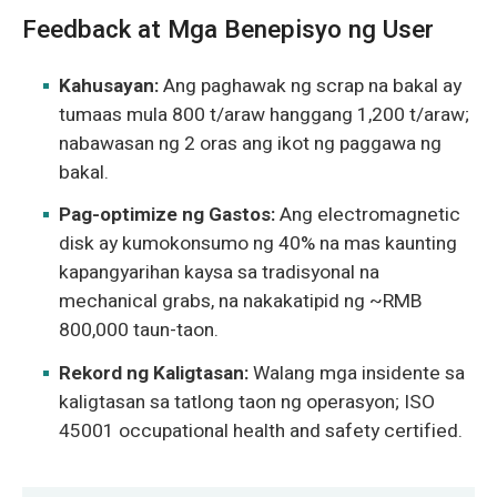
Feedback at Mga Benepisyo ng User
Kahusayan:
Ang paghawak ng scrap na bakal ay
tumaas mula 800 t/araw hanggang 1,200 t/araw;
nabawasan ng 2 oras ang ikot ng paggawa ng
bakal.
Pag-optimize ng Gastos:
Ang electromagnetic
disk ay kumokonsumo ng 40% na mas kaunting
kapangyarihan kaysa sa tradisyonal na
mechanical grabs, na nakakatipid ng ~RMB
800,000 taun-taon.
Rekord ng Kaligtasan:
Walang mga insidente sa
kaligtasan sa tatlong taon ng operasyon; ISO
45001 occupational health and safety certified.