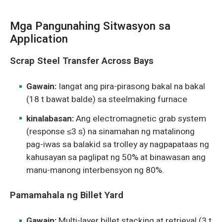
Mga Pangunahing Sitwasyon sa
Application
Scrap Steel Transfer Across Bays
Gawain:
Iangat ang pira-pirasong bakal na bakal
(18 t bawat balde) sa steelmaking furnace
kinalabasan:
Ang electromagnetic grab system
(response ≤3 s) na sinamahan ng matalinong
pag-iwas sa balakid sa trolley ay nagpapataas ng
kahusayan sa paglipat ng 50% at binawasan ang
manu-manong interbensyon ng 80%.
Pamamahala ng Billet Yard
Gawain:
Multi-layer billet stacking at retrieval (3 t