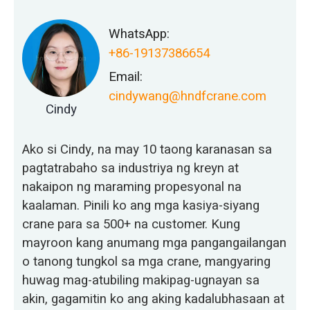
WhatsApp:
+86-19137386654
Email:
cindywang@hndfcrane.com
Cindy
Ako si Cindy, na may 10 taong karanasan sa
pagtatrabaho sa industriya ng kreyn at
nakaipon ng maraming propesyonal na
kaalaman. Pinili ko ang mga kasiya-siyang
crane para sa 500+ na customer. Kung
mayroon kang anumang mga pangangailangan
o tanong tungkol sa mga crane, mangyaring
huwag mag-atubiling makipag-ugnayan sa
akin, gagamitin ko ang aking kadalubhasaan at