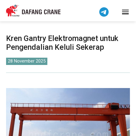
हिन्दी
Bahasa Indonesia
Tiếng Việt
简体中文
Kren Gantry Elektromagnet untuk
বাংলা
Pengendalian Keluli Sekerap
فارسی
Pilipino
28 November 2025
اردو
Українська
Čeština
Беларуская мова
Kiswahili
Dansk
Norsk