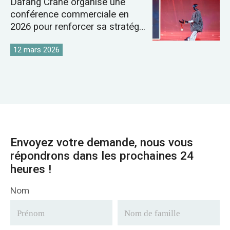
Dafang Crane organise une
conférence commerciale en
2026 pour renforcer sa stratégie
sur le marché mondial des
grues
12 mars 2026
Envoyez votre demande, nous vous
répondrons dans les prochaines 24
heures !
Nom