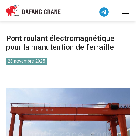
Bahasa Indonesia
Bahasa Melayu
Tiếng Việt
简体中文
Pont roulant électromagnétique
বাংলা
pour la manutention de ferraille
فارسی
Pilipino
28 novembre 2025
اردو
Українська
Čeština
Беларуская мова
Kiswahili
Dansk
Norsk