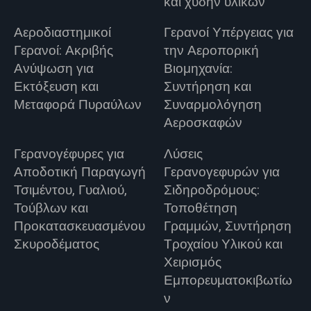
και χύδην υλικών
Αεροδιαστημικοί
Γερανοί Υπέργειας για
Γερανοί: Ακριβής
την Αεροπορική
Ανύψωση για
Βιομηχανία:
Εκτόξευση και
Συντήρηση και
Μεταφορά Πυραύλων
Συναρμολόγηση
Αεροσκαφών
Γερανογέφυρες για
Λύσεις
Αποδοτική Παραγωγή
Γερανογεφυρών για
Τσιμέντου, Γυαλιού,
Σιδηροδρόμους:
Τούβλων και
Τοποθέτηση
Προκατασκευασμένου
Γραμμών, Συντήρηση
Σκυροδέματος
Τροχαίου Υλικού και
Χειρισμός
Εμπορευματοκιβωτίω
ν