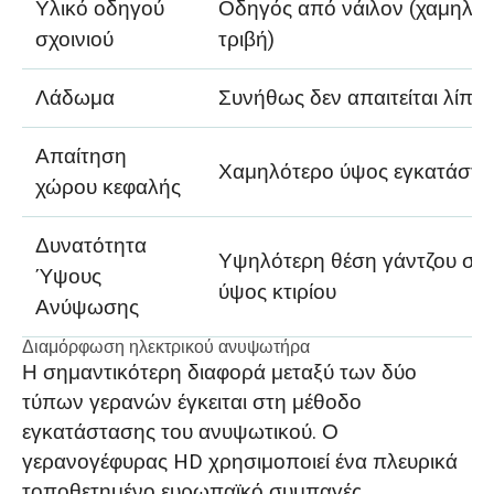
Υλικό οδηγού
Οδηγός από νάιλον (χαμηλό
σχοινιού
τριβή)
Λάδωμα
Συνήθως δεν απαιτείται λίπα
Απαίτηση
Χαμηλότερο ύψος εγκατάστ
χώρου κεφαλής
Δυνατότητα
Υψηλότερη θέση γάντζου στο
Ύψους
ύψος κτιρίου
Ανύψωσης
Διαμόρφωση ηλεκτρικού ανυψωτήρα
Η σημαντικότερη διαφορά μεταξύ των δύο
τύπων γερανών έγκειται στη μέθοδο
εγκατάστασης του ανυψωτικού. Ο
γερανογέφυρας HD χρησιμοποιεί ένα πλευρικά
τοποθετημένο ευρωπαϊκό συμπαγές