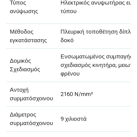
Τύπος
Ηλεκτρικός ανυψωτήρας ευρ
ανύψωσης
τύπου
Μέθοδος
Πλευρική τοποθέτηση δίπλα 
εγκατάστασης
δοκό
Ενσωματωμένος συμπαγής
Δομικός
σχεδιασμός κινητήρα, μειωτή
Σχεδιασμός
φρένου
Αντοχή
2160 N/mm²
συρματόσχοινου
Διάμετρος
9 χιλιοστά
συρματόσχοινου