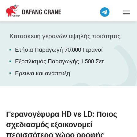
Bahasa Indonesia
Bahasa Melayu
Tiếng Việt
简体中文
Κατασκευή γερανών υψηλής ποιότητας
বাংলা
Ετήσια Παραγωγή 70.000 Γερανοί
فارسی
Pilipino
Εξοπλισμός Παραγωγής 1.500 Σετ
اردو
Ερευνα και ανάπτυξη
Українська
Čeština
Беларуская мова
Kiswahili
Γερανογέφυρα HD vs LD: Ποιος
Dansk
σχεδιασμός εξοικονομεί
Norsk
περισσότερο χώρο οροφής