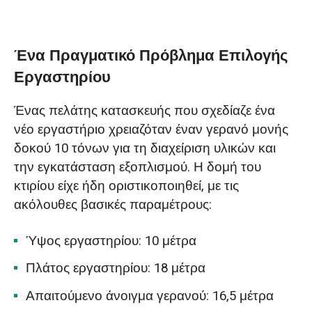
Ένα πραγματικό πρόβλημα επιλογής
εργαστηρίου
Ένα Πραγματικό Πρόβλημα Επιλογής
Σύγκριση δομών δοκού γερανογέφυρας
Εργαστηρίου
HD και LD
Ένας πελάτης κατασκευής που σχεδίαζε ένα
Διαμόρφωση και μέθοδος εγκατάστασης
νέο εργαστήριο χρειαζόταν έναν γερανό μονής
ηλεκτρικού ανυψωτήρα
δοκού 10 τόνων για τη διαχείριση υλικών και
την εγκατάσταση εξοπλισμού. Η δομή του
Πραγματική περίπτωση εργαστηρίου:
κτιρίου είχε ήδη οριστικοποιηθεί, με τις
Πλεονέκτημα ύψους ανύψωσης και
ακόλουθες βασικές παραμέτρους:
σύγκριση κόστους
Ύψος εργαστηρίου: 10 μέτρα
Σύναψη
Πλάτος εργαστηρίου: 18 μέτρα
Απαιτούμενο άνοιγμα γερανού: 16,5 μέτρα