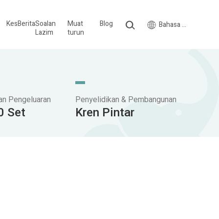
Kes
Berita
Soalan
Muat
Blog
Bahasa Melayu
Lazim
turun
an Pengeluaran
Penyelidikan & Pembangunan
0 Set
Kren Pintar