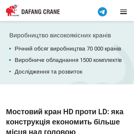
हिन्दी
Bahasa Indonesia
Bahasa Melayu
Tiếng Việt
Виробництво високоякісних кранів
简体中文
Річний обсяг виробництва 70 000 кранів
বাংলা
فارسی
Виробниче обладнання 1500 комплектів
Pilipino
Дослідження та розвиток
اردو
Čeština
Беларуская мова
Kiswahili
Мостовий кран HD проти LD: яка
Dansk
конструкція економить більше
Norsk
місця над головою