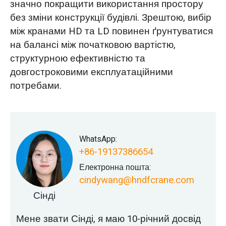
значно покращити використання простору
без зміни конструкції будівлі. Зрештою, вибір
між кранами HD та LD повинен ґрунтуватися
на балансі між початковою вартістю,
структурною ефективністю та
довгостроковими експлуатаційними
потребами.
WhatsApp:
+86-19137386654
Електронна пошта:
cindywang@hndfcrane.com
Сінді
Мене звати Сінді, я маю 10-річний досвід