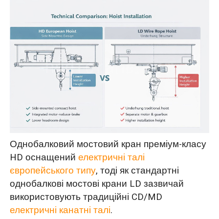
Однобалковий мостовий кран преміум-класу
HD оснащений
електричні талі
європейського типу
, тоді як стандартні
однобалкові мостові крани LD зазвичай
використовують традиційні CD/MD
електричні канатні талі
.