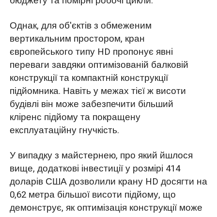
бюджету та помірні робочі цикли.
Однак, для об'єктів з обмеженим
вертикальним простором, кран
європейського типу HD пропонує явні
переваги завдяки оптимізованій балковій
конструкції та компактній конструкції
підйомника. Навіть у межах тієї ж висоти
будівлі він може забезпечити більший
кліренс підйому та покращену
експлуатаційну гнучкість.
У випадку з майстернею, про який йшлося
вище, додаткові інвестиції у розмірі 414
доларів США дозволили крану HD досягти на
0,62 метра більшої висоти підйому, що
демонструє, як оптимізація конструкції може