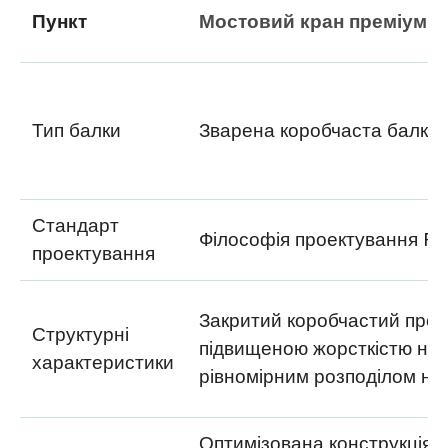
Пункт
Мостовий кран преміум-к
Тип балки
Зварена коробчаста балков
Стандарт
Філософія проектування FE
проектування
Закритий коробчастий проф
Структурні
підвищеною жорсткістю на 
характеристики
рівномірним розподілом н
Оптимізована конструкція 