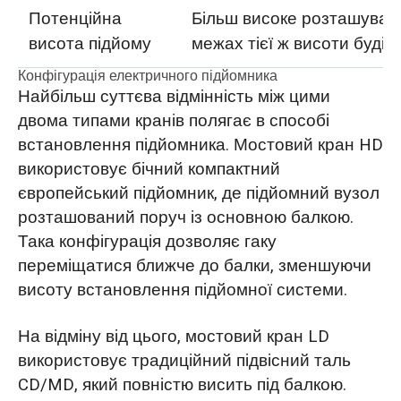
Потенційна
Більш високе розташуванн
висота підйому
межах тієї ж висоти будівл
Конфігурація електричного підйомника
Найбільш суттєва відмінність між цими
двома типами кранів полягає в способі
встановлення підйомника. Мостовий кран HD
використовує бічний компактний
європейський підйомник, де підйомний вузол
розташований поруч із основною балкою.
Така конфігурація дозволяє гаку
переміщатися ближче до балки, зменшуючи
висоту встановлення підйомної системи.
На відміну від цього, мостовий кран LD
використовує традиційний підвісний таль
CD/MD, який повністю висить під балкою.