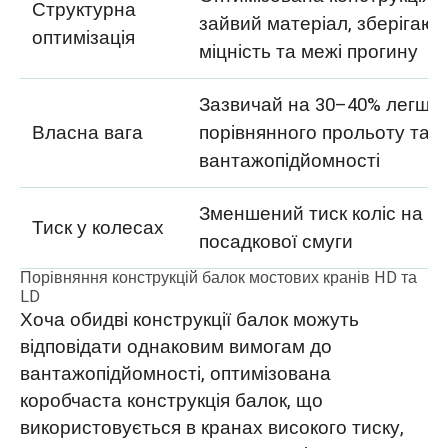
Структурна
зайвий матеріал, зберігаю
оптимізація
міцність та межі прогину
Зазвичай на 30–40% легше 
Власна вага
порівнянного прольоту та
вантажопідйомності
Зменшений тиск коліс на ба
Тиск у колесах
посадкової смуги
Порівняння конструкцій балок мостових кранів HD та
LD
Хоча обидві конструкції балок можуть
відповідати однаковим вимогам до
вантажопідйомності, оптимізована
коробчаста конструкція балок, що
використовується в кранах високого тиску,