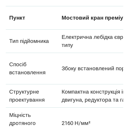
Пункт
Мостовий кран преміум
Електрична лебідка євро
Тип підйомника
типу
Спосіб
Збоку встановлений пору
встановлення
Структурне
Компактна конструкція ін
проектування
двигуна, редуктора та га
Міцність
дротяного
2160 Н/мм²