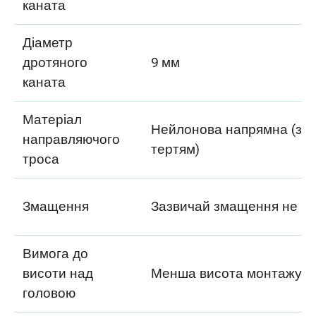
каната
Діаметр
дротяного
9 мм
каната
Матеріал
Нейлонова напрямна (з 
направляючого
тертям)
троса
Змащення
Зазвичай змащення не по
Вимога до
висоти над
Менша висота монтажу
головою