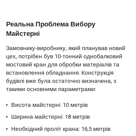
Реальна проблема вибору майстерні
Порівняння конструкцій балок
Реальна Проблема Вибору
мостових кранів HD та LD
Майстерні
Конфігурація та спосіб встановлення
Замовнику-виробнику, який планував новий
електричного підйомника
цех, потрібен був 10-тонний однобалковий
мостовий кран для обробки матеріалів та
Реальний випадок з майстерні:
встановлення обладнання. Конструкція
перевага висоти підйому та порівняння
будівлі вже була остаточно визначена, з
вартості
такими основними параметрами:
Висновок
Висота майстерні: 10 метрів
Ширина майстерні: 18 метрів
Необхідний проліт крана: 16,5 метрів