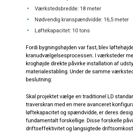
Værkstedsbredde: 18 meter
Nødvendig kranspændvidde: 16,5 meter
Løftekapacitet: 10 tons
Fordi bygningshøjden var fast, blev løftehøjd
kranudvælgelsesprocessen. I værksteder med b
kroghøjde direkte påvirke installation af udst
materialestabling. Under de samme værksteds
beslutning:
Skal projektet vælge en traditionel LD stand
traverskran med en mere avanceret konfigu
løftekapacitet og spændvidde, er deres design
fundamentalt forskellige. Disse forskelle påvir
driftseffektivitet og langsigtede driftsomkost