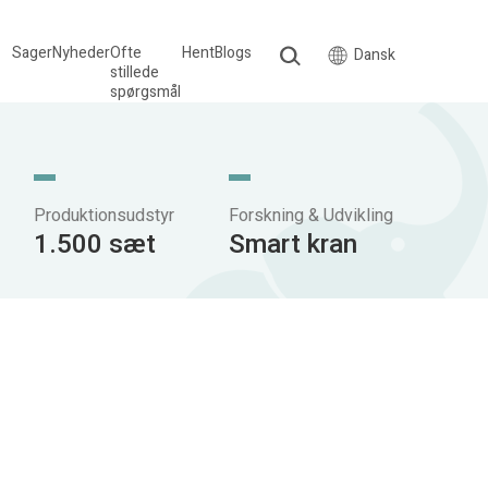
Sager
Nyheder
Ofte
Hent
Blogs
Dansk
stillede
spørgsmål
Produktionsudstyr
Forskning & Udvikling
1.500 sæt
Smart kran