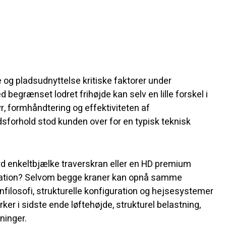
e og pladsudnyttelse kritiske faktorer under
egrænset lodret frihøjde kan selv en lille forskel i
yr, formhåndtering og effektiviteten af
forhold stod kunden over for en typisk teknisk
ard enkeltbjælke traverskran eller en HD premium
ration? Selvom begge kraner kan opnå samme
filosofi, strukturelle konfiguration og hejsesystemer
ker i sidste ende løftehøjde, strukturel belastning,
ninger.