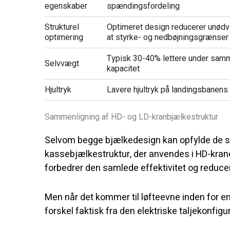
egenskaber
spændingsfordeling
Strukturel
Optimeret design reducerer unødv
optimering
at styrke- og nedbøjningsgrænser
Typisk 30-40% lettere under sam
Selvvægt
kapacitet
Hjultryk
Lavere hjultryk på landingsbanens
Sammenligning af HD- og LD-kranbjælkestruktur
Selvom begge bjælkedesign kan opfylde de s
kassebjælkestruktur, der anvendes i HD-kraner
forbedrer den samlede effektivitet og reduc
Men når det kommer til løfteevne inden for 
forskel faktisk fra den elektriske taljekonfigura