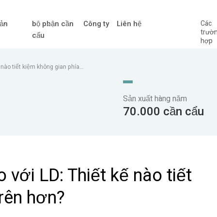
ản
bộ phận cần
Công ty
Liên hệ
Các
trườ
cẩu
hợp
 nào tiết kiệm không gian phía
Sản xuất hàng năm
70.000 cần cẩu
 với LD: Thiết kế nào tiết
trên hơn?