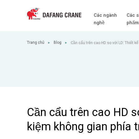
Các ngành
Các s
nghề
phẩm
Trang chủ
Blog
Cần cẩu trên cao HD so với LD: Thiết kế
►
►
trên hơn?
Cần cẩu trên cao HD so
kiệm không gian phía 