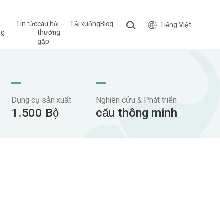
Tin tức
câu hỏi
Tải xuống
Blog
Tiếng Việt
ng
thường
gặp
Dụng cụ sản xuất
Nghiên cứu & Phát triển
1.500 Bộ
cẩu thông minh