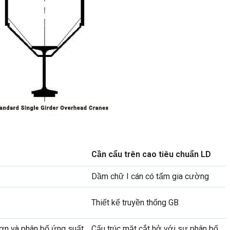
Cần cẩu trên cao tiêu chuẩn LD
Dầm chữ I cán có tấm gia cường
Thiết kế truyền thống GB
hơn và phân bố ứng suất
Cấu trúc mặt cắt hở với sự phân bố