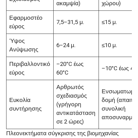
ακαμψία)
χώρου)
Εφαρμοστέο
7,5–31,5 μ.
≤15 μ.
εύρος
Ύψος
6–24 μ.
≤10 μ.
Ανύψωσης
Περιβαλλοντικό
–20°C έως
–10°C έως 40
εύρος
60°C
Αρθρωτός
Ενσωματωμέ
σχεδιασμός
Ευκολία
δομή (απαιτεί
(γρήγορη
συντήρησης
συνολική
αντικατάσταση
αποσυναρμολ
σε 2 ώρες)
Πλεονεκτήματα σύγκρισης της βιομηχανίας