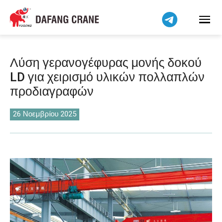
Bahasa Indonesia
Bahasa Melayu
Tiếng Việt
简体中文
Λύση γερανογέφυρας μονής δοκού
বাংলা
LD για χειρισμό υλικών πολλαπλών
فارسی
προδιαγραφών
Pilipino
اردو
26 Νοεμβρίου 2025
Українська
Čeština
Беларуская мова
Kiswahili
Dansk
Norsk