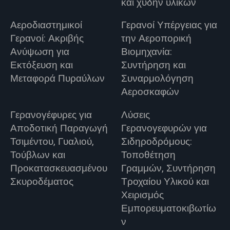
και χύδην υλικών
Αεροδιαστημικοί
Γερανοί Υπέργειας για
Γερανοί: Ακριβής
την Αεροπορική
Ανύψωση για
Βιομηχανία:
Εκτόξευση και
Συντήρηση και
Μεταφορά Πυραύλων
Συναρμολόγηση
Αεροσκαφών
Γερανογέφυρες για
Λύσεις
Αποδοτική Παραγωγή
Γερανογεφυρών για
Τσιμέντου, Γυαλιού,
Σιδηροδρόμους:
Τούβλων και
Τοποθέτηση
Προκατασκευασμένου
Γραμμών, Συντήρηση
Σκυροδέματος
Τροχαίου Υλικού και
Χειρισμός
Εμπορευματοκιβωτίω
ν