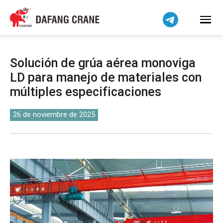
Bahasa Indonesia
Bahasa Melayu
Tiếng Việt
简体中文
Solución de grúa aérea monoviga
বাংলা
LD para manejo de materiales con
فارسی
múltiples especificaciones
Pilipino
اردو
26 de noviembre de 2025
Українська
Čeština
Беларуская мова
Kiswahili
Dansk
Norsk