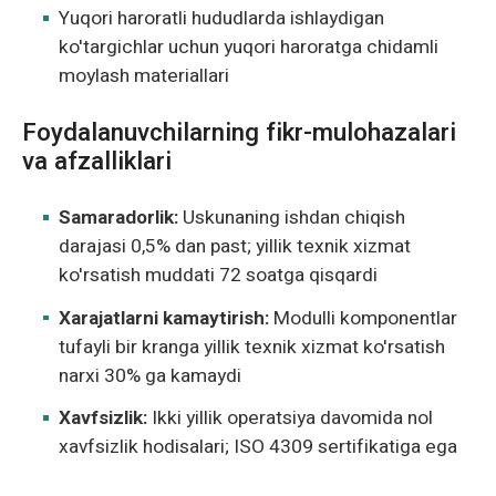
Yuqori haroratli hududlarda ishlaydigan
ko'targichlar uchun yuqori haroratga chidamli
moylash materiallari
Foydalanuvchilarning fikr-mulohazalari
va afzalliklari
Samaradorlik:
Uskunaning ishdan chiqish
darajasi 0,5% dan past; yillik texnik xizmat
ko'rsatish muddati 72 soatga qisqardi
Xarajatlarni kamaytirish:
Modulli komponentlar
tufayli bir kranga yillik texnik xizmat ko'rsatish
narxi 30% ga kamaydi
Xavfsizlik:
Ikki yillik operatsiya davomida nol
xavfsizlik hodisalari; ISO 4309 sertifikatiga ega