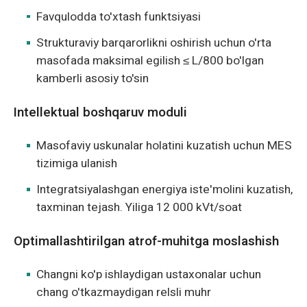
Favqulodda to'xtash funktsiyasi
Strukturaviy barqarorlikni oshirish uchun o'rta
masofada maksimal egilish ≤ L/800 bo'lgan
kamberli asosiy to'sin
Intellektual boshqaruv moduli
Masofaviy uskunalar holatini kuzatish uchun MES
tizimiga ulanish
Integratsiyalashgan energiya iste'molini kuzatish,
taxminan tejash. Yiliga 12 000 kVt/soat
Optimallashtirilgan atrof-muhitga moslashish
Changni ko'p ishlaydigan ustaxonalar uchun
chang o'tkazmaydigan relsli muhr