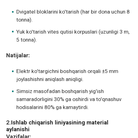
Dvigatel bloklarini ko'tarish (har bir dona uchun 8
tonna).
Yuk ko'tarish vites qutisi korpuslari (uzunligi 3 m,
5 tonna).
Natijalar:
Elektr ko'targichni boshqarish orqali ±5 mm
joylashishni aniqlash aniqligi.
Simsiz masofadan boshqarish yig'ish
samaradorligini 30% ga oshirdi va to'qnashuv
hodisalarini 80% ga kamaytirdi.
2.
Ishlab chiqarish liniyasining material
aylanishi
Vazifalar: