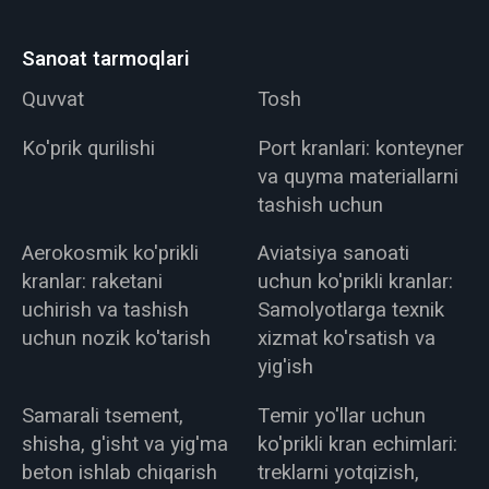
Sanoat tarmoqlari
Quvvat
Tosh
Ko'prik qurilishi
Port kranlari: konteyner
va quyma materiallarni
tashish uchun
Aerokosmik ko'prikli
Aviatsiya sanoati
kranlar: raketani
uchun ko'prikli kranlar:
uchirish va tashish
Samolyotlarga texnik
uchun nozik ko'tarish
xizmat ko'rsatish va
yig'ish
Samarali tsement,
Temir yo'llar uchun
shisha, g'isht va yig'ma
ko'prikli kran echimlari:
beton ishlab chiqarish
treklarni yotqizish,