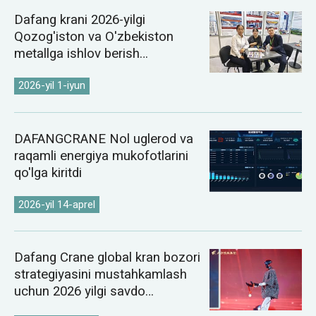
Dafang krani 2026-yilgi
Qozog'iston va O'zbekiston
metallga ishlov berish
ko'rgazmalarida namoyish etildi
2026-yil 1-iyun
DAFANGCRANE Nol uglerod va
raqamli energiya mukofotlarini
qo'lga kiritdi
2026-yil 14-aprel
Dafang Crane global kran bozori
strategiyasini mustahkamlash
uchun 2026 yilgi savdo
konferensiyasini o'tkazdi