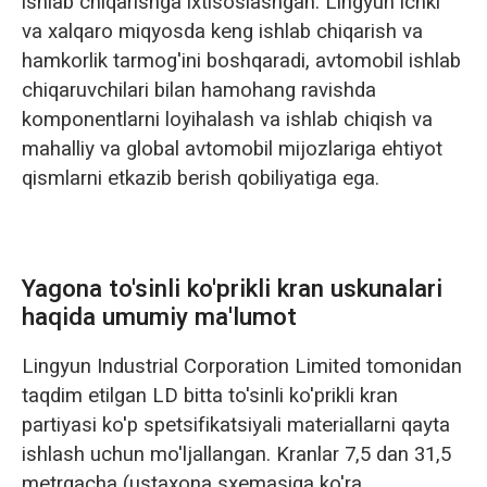
ishlab chiqarishga ixtisoslashgan. Lingyun ichki
va xalqaro miqyosda keng ishlab chiqarish va
hamkorlik tarmog'ini boshqaradi, avtomobil ishlab
chiqaruvchilari bilan hamohang ravishda
komponentlarni loyihalash va ishlab chiqish va
mahalliy va global avtomobil mijozlariga ehtiyot
qismlarni etkazib berish qobiliyatiga ega.
Yagona to'sinli ko'prikli kran uskunalari
haqida umumiy ma'lumot
Lingyun Industrial Corporation Limited tomonidan
taqdim etilgan LD bitta to'sinli ko'prikli kran
partiyasi ko'p spetsifikatsiyali materiallarni qayta
ishlash uchun mo'ljallangan. Kranlar 7,5 dan 31,5
metrgacha (ustaxona sxemasiga ko'ra