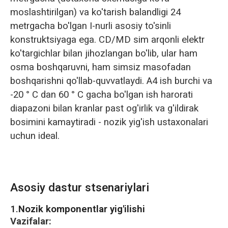
moslashtirilgan) va ko'tarish balandligi 24
metrgacha bo'lgan I-nurli asosiy to'sinli
konstruktsiyaga ega. CD/MD sim arqonli elektr
ko'targichlar bilan jihozlangan bo'lib, ular ham
osma boshqaruvni, ham simsiz masofadan
boshqarishni qo'llab-quvvatlaydi. A4 ish burchi va
-20 ° C dan 60 ° C gacha bo'lgan ish harorati
diapazoni bilan kranlar past og'irlik va g'ildirak
bosimini kamaytiradi - nozik yig'ish ustaxonalari
uchun ideal.
Asosiy dastur stsenariylari
1.
Nozik komponentlar yig'ilishi
Vazifalar: