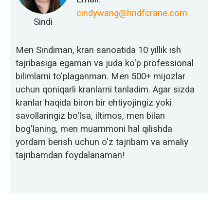
cindywang@hndfcrane.com
Sindi
Men Sindiman, kran sanoatida 10 yillik ish
tajribasiga egaman va juda ko'p professional
bilimlarni to'plaganman. Men 500+ mijozlar
uchun qoniqarli kranlarni tanladim. Agar sizda
kranlar haqida biron bir ehtiyojingiz yoki
savollaringiz bo'lsa, iltimos, men bilan
bog'laning, men muammoni hal qilishda
yordam berish uchun o'z tajribam va amaliy
tajribamdan foydalanaman!