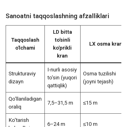
Sanoatni taqqoslashning afzalliklari
LD bitta
Taqqoslash
to'sinli
LX osma kran
o'lchami
ko'prikli
kran
I-nurli asosiy
Strukturaviy
Osma tuzilishi
to'sin (yuqori
dizayn
(joyni tejash)
qattiqlik)
Qo'llaniladigan
7,5–31,5 m
≤15 m
oraliq
Ko'tarish
6–24 m
≤10 m