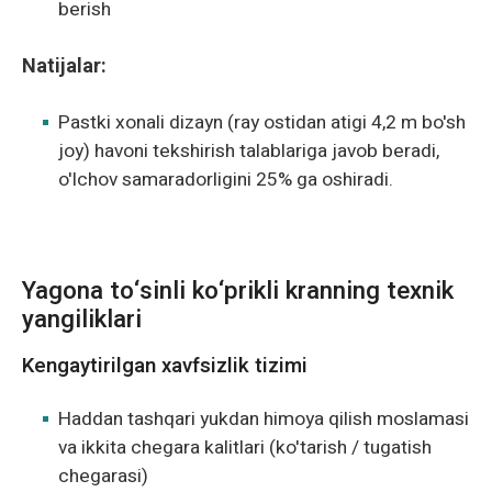
berish
Natijalar:
Pastki xonali dizayn (ray ostidan atigi 4,2 m bo'sh
joy) havoni tekshirish talablariga javob beradi,
o'lchov samaradorligini 25% ga oshiradi.
Yagona to‘sinli ko‘prikli kranning texnik
yangiliklari
Kengaytirilgan xavfsizlik tizimi
Haddan tashqari yukdan himoya qilish moslamasi
va ikkita chegara kalitlari (ko'tarish / tugatish
chegarasi)