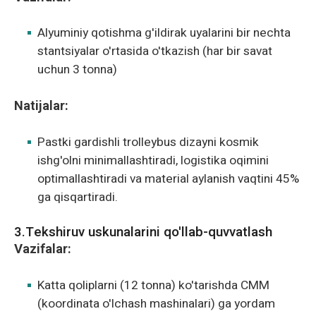
Alyuminiy qotishma g'ildirak uyalarini bir nechta
stantsiyalar o'rtasida o'tkazish (har bir savat
uchun 3 tonna)
Natijalar:
Pastki gardishli trolleybus dizayni kosmik
ishg'olni minimallashtiradi, logistika oqimini
optimallashtiradi va material aylanish vaqtini 45%
ga qisqartiradi.
3.Tekshiruv uskunalarini qo'llab-quvvatlash
Vazifalar:
Katta qoliplarni (12 tonna) ko'tarishda CMM
(koordinata o'lchash mashinalari) ga yordam