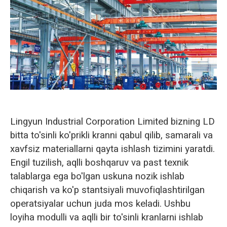
Norsk
Lingyun Industrial Corporation Limited bizning LD
bitta to'sinli ko'prikli kranni qabul qilib, samarali va
xavfsiz materiallarni qayta ishlash tizimini yaratdi.
Engil tuzilish, aqlli boshqaruv va past texnik
talablarga ega bo'lgan uskuna nozik ishlab
chiqarish va ko'p stantsiyali muvofiqlashtirilgan
operatsiyalar uchun juda mos keladi. Ushbu
loyiha modulli va aqlli bir to'sinli kranlarni ishlab