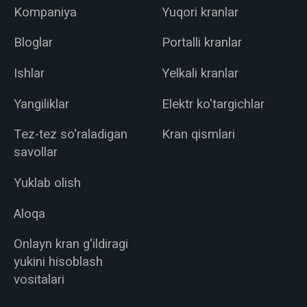
Kompaniya
Yuqori kranlar
Bloglar
Portalli kranlar
Ishlar
Yelkali kranlar
Yangiliklar
Elektr ko'targichlar
Tez-tez so'raladigan
Kran qismlari
savollar
Yuklab olish
Aloqa
Onlayn kran g'ildiragi
yukini hisoblash
vositalari