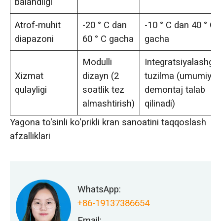
balandligi
Atrof-muhit
-20 ° C dan
-10 ° C dan 40 ° C
diapazoni
60 ° C gacha
gacha
Modulli
Integratsiyalashga
Xizmat
dizayn (2
tuzilma (umumiy
qulayligi
soatlik tez
demontaj talab
almashtirish)
qilinadi)
Yagona to'sinli ko'prikli kran sanoatini taqqoslash
afzalliklari
WhatsApp:
+86-19137386654
Email: