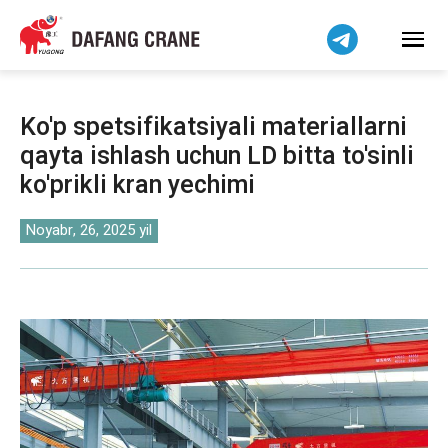
हिन्दी
Bahasa Indonesia
Bahasa Melayu
Tiếng Việt
Ko'p spetsifikatsiyali materiallarni
简体中文
qayta ishlash uchun LD bitta to'sinli
বাংলা
ko'prikli kran yechimi
فارسی
Pilipino
Noyabr, 26, 2025 yil
اردو
Українська
Čeština
Беларуская мова
Kiswahili
Dansk