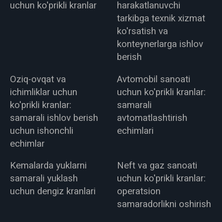
uchun ko'prikli kranlar
harakatlanuvchi
tarkibga texnik xizmat
ko'rsatish va
konteynerlarga ishlov
berish
Oziq-ovqat va
Avtomobil sanoati
ichimliklar uchun
uchun ko'prikli kranlar:
ko'prikli kranlar:
samarali
samarali ishlov berish
avtomatlashtirish
uchun ishonchli
echimlari
echimlar
Kemalarda yuklarni
Neft va gaz sanoati
samarali yuklash
uchun ko'prikli kranlar:
uchun dengiz kranlari
operatsion
samaradorlikni oshirish