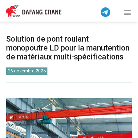
Bahasa Indonesia
Bahasa Melayu
Tiếng Việt
简体中文
Solution de pont roulant
বাংলা
monopoutre LD pour la manutention
فارسی
de matériaux multi-spécifications
Pilipino
اردو
26 novembre 2025
Українська
Čeština
Беларуская мова
Kiswahili
Dansk
Norsk