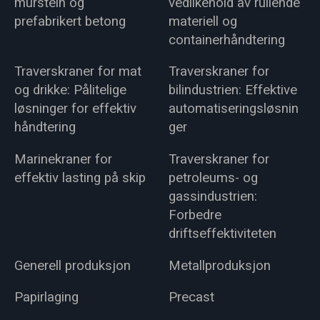
murstein og
vedlikehold av rullende
prefabrikert betong
materiell og
containerhåndtering
Traverskraner for mat
Traverskraner for
og drikke: Pålitelige
bilindustrien: Effektive
løsninger for effektiv
automatiseringsløsnin
håndtering
ger
Marinekraner for
Traverskraner for
effektiv lasting på skip
petroleums- og
gassindustrien:
Forbedre
driftseffektiviteten
Generell produksjon
Metallproduksjon
Papirlaging
Precast