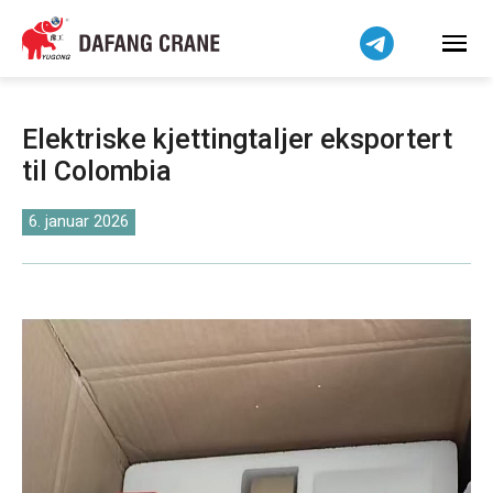
हिन्दी
Bahasa Indonesia
Bahasa Melayu
Tiếng Việt
Elektriske kjettingtaljer eksportert
简体中文
til Colombia
বাংলা
فارسی
6. januar 2026
Pilipino
اردو
Українська
Čeština
Беларуская мова
Kiswahili
Dansk