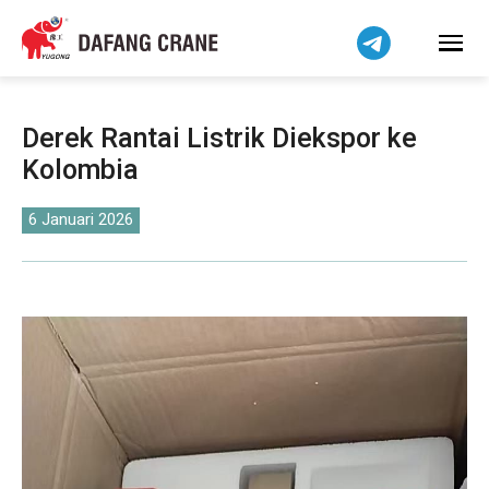
हिन्दी
Bahasa Melayu
Tiếng Việt
简体中文
Derek Rantai Listrik Diekspor ke
বাংলা
Kolombia
فارسی
Pilipino
6 Januari 2026
اردو
Українська
Čeština
Беларуская мова
Kiswahili
Dansk
Norsk