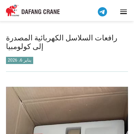
Bahasa Indonesia
Bahasa Melayu
Tiếng Việt
简体中文
رافعات السلاسل الكهربائية المصدرة
বাংলা
إلى كولومبيا
فارسی
Pilipino
يناير 6، 2026
اردو
Українська
Čeština
Беларуская мова
Kiswahili
Dansk
Norsk