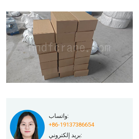
واتساب:
+86-19137386654
بريد إلكتروني: