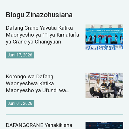
Blogu Zinazohusiana
Dafang Crane Yavutia Katika
Maonyesho ya 11 ya Kimataifa
ya Crane ya Changyuan
Juni 17, 2026
Korongo wa Dafang
Waonyeshwa Katika
Maonyesho ya Ufundi wa
Chuma ya Kazakhstan na
Uzbekistan ya 2026
Juni 01, 2026
DAFANGCRANE Yahakikisha