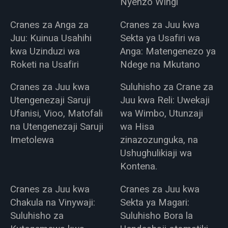
Nyenzo Wingi
Cranes za Anga za
Cranes za Juu kwa
Juu: Kuinua Usahihi
Sekta ya Usafiri wa
kwa Uzinduzi wa
Anga: Matengenezo ya
Roketi na Usafiri
Ndege na Mkutano
Cranes za Juu kwa
Suluhisho za Crane za
Utengenezaji Saruji
Juu kwa Reli: Uwekaji
Ufanisi, Vioo, Matofali
wa Wimbo, Utunzaji
na Utengenezaji Saruji
wa Hisa
Imetolewa
zinazozunguka, na
Ushughulikiaji wa
Kontena.
Cranes za Juu kwa
Cranes za Juu kwa
Chakula na Vinywaji:
Sekta ya Magari:
Suluhisho za
Suluhisho Bora la