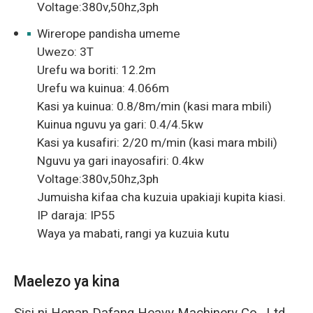
Voltage:380v,50hz,3ph
Wirerope pandisha umeme
Uwezo: 3T
Urefu wa boriti: 12.2m
Urefu wa kuinua: 4.066m
Kasi ya kuinua: 0.8/8m/min (kasi mara mbili)
Kuinua nguvu ya gari: 0.4/4.5kw
Kasi ya kusafiri: 2/20 m/min (kasi mara mbili)
Nguvu ya gari inayosafiri: 0.4kw
Voltage:380v,50hz,3ph
Jumuisha kifaa cha kuzuia upakiaji kupita kiasi.
IP daraja: IP55
Waya ya mabati, rangi ya kuzuia kutu
Maelezo ya kina
Sisi ni Henan Dafang Heavy Machinery Co., Ltd