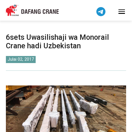
हिन्दी
Bahasa Indonesia
Bahasa Melayu
Tiếng Việt
6sets Uwasilishaji wa Monorail
简体中文
Crane hadi Uzbekistan
বাংলা
فارسی
Julai 02, 2017
Pilipino
اردو
Українська
Čeština
Беларуская мова
Dansk
Norsk