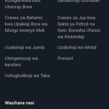
Kutegemewa kwa
Uendeshaji otomatiki
Utunzaji Bora
Cranes za Baharini
Cranes za Juu kwa
kwa Upakiaji Bora wa
Sekta ya Petroli na
Mizigo kwenye Meli
Gesi: Boresha Ufanisi
wa Kiutendaji
Uzalishaji wa Jumla
Uzalishaji wa Metal
Utengenezaji wa
Precast
karatasi
Ushughulikiaji wa Taka
Wasiliana nasi