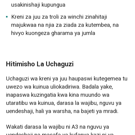
usakinishaji kupungua
Kreni za juu za troli za winchi zinahitaji
majukwaa na njia za ziada za kutembea, na
hivyo kuongeza gharama ya jumla
Hitimisho La Uchaguzi
Uchaguzi wa kreni ya juu haupaswi kutegemea tu
uwezo wa kuinua uliokadiriwa. Badala yake,
inapaswa kuzingatia kwa kina muundo wa
utaratibu wa kuinua, darasa la wajibu, nguvu ya
uendeshaji, hali ya warsha, na bajeti ya mradi.
Wakati darasa la wajibu ni A3 na nguvu ya
uendeshaji na masafa ya kufanya kazi ni ya