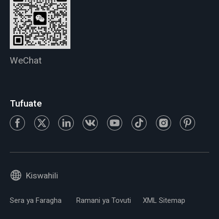
WeChat
Tufuate
Kiswahili
Sera ya Faragha
Ramani ya Tovuti
XML Sitemap