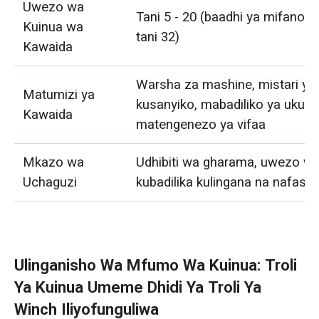
Uwezo wa
Tani 5 - 20 (baadhi ya mifano h
Kuinua wa
tani 32)
Kawaida
Warsha za mashine, mistari ya
Matumizi ya
kusanyiko, mabadiliko ya ukung
Kawaida
matengenezo ya vifaa
Mkazo wa
Udhibiti wa gharama, uwezo w
Uchaguzi
kubadilika kulingana na nafasi
Ulinganisho Wa Mfumo Wa Kuinua: Troli
Ya Kuinua Umeme Dhidi Ya Troli Ya
Winch Iliyofunguliwa