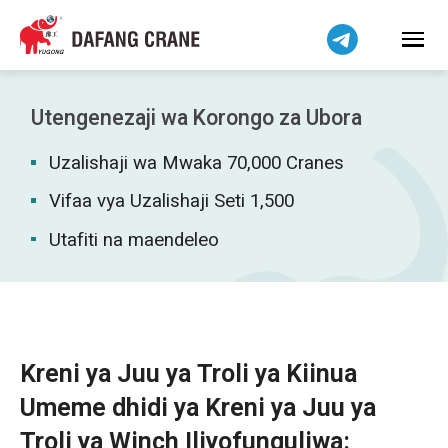
हिन्दी
Bahasa Indonesia
Bahasa Melayu
Tiếng Việt
Utengenezaji wa Korongo za Ubora
简体中文
Uzalishaji wa Mwaka 70,000 Cranes
বাংলা
فارسی
Vifaa vya Uzalishaji Seti 1,500
Pilipino
Utafiti na maendeleo
اردو
Українська
Čeština
Беларуская мова
Kreni ya Juu ya Troli ya Kiinua
Dansk
Umeme dhidi ya Kreni ya Juu ya
Norsk
Troli ya Winch Iliyofunguliwa: