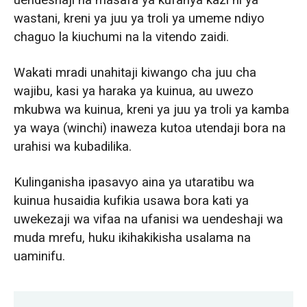
wastani, kreni ya juu ya troli ya umeme ndiyo
chaguo la kiuchumi na la vitendo zaidi.
Wakati mradi unahitaji kiwango cha juu cha
wajibu, kasi ya haraka ya kuinua, au uwezo
mkubwa wa kuinua, kreni ya juu ya troli ya kamba
ya waya (winchi) inaweza kutoa utendaji bora na
urahisi wa kubadilika.
Kulinganisha ipasavyo aina ya utaratibu wa
kuinua husaidia kufikia usawa bora kati ya
uwekezaji wa vifaa na ufanisi wa uendeshaji wa
muda mrefu, huku ikihakikisha usalama na
uaminifu.