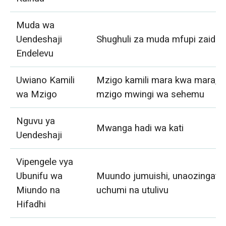
Muda wa
Uendeshaji
Shughuli za muda mfupi zaidi
Endelevu
Uwiano Kamili
Mzigo kamili mara kwa mara,
wa Mzigo
mzigo mwingi wa sehemu
Nguvu ya
Mwanga hadi wa kati
Uendeshaji
Vipengele vya
Ubunifu wa
Muundo jumuishi, unaozingatia
Miundo na
uchumi na utulivu
Hifadhi