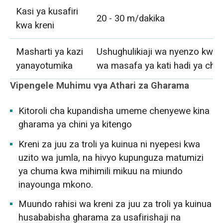
Kasi ya kusafiri
20 - 30 m/dakika
kwa kreni
Masharti ya kazi
Ushughulikiaji wa nyenzo kwa 
yanayotumika
wa masafa ya kati hadi ya chin
Vipengele Muhimu vya Athari za Gharama
Kitoroli cha kupandisha umeme chenyewe kina
gharama ya chini ya kitengo
Kreni za juu za troli ya kuinua ni nyepesi kwa
uzito wa jumla, na hivyo kupunguza matumizi
ya chuma kwa mihimili mikuu na miundo
inayounga mkono.
Muundo rahisi wa kreni za juu za troli ya kuinua
husababisha gharama za usafirishaji na