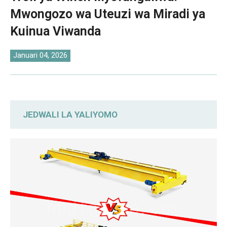
O‘zbekcha
Mwongozo wa Uteuzi wa Miradi ya
Kuinua Viwanda
Januari 04, 2026
JEDWALI LA YALIYOMO
Darasa la Huduma na Masharti ya Kazi
Yanayotumika
Ulinganisho wa Mfumo wa Kuinua: Troli ya
Kuinua Umeme dhidi ya Troli ya Winch
Iliyofunguliwa