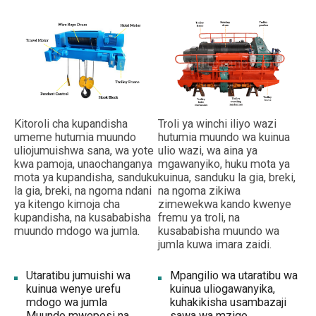
Kitoroli cha kupandisha
Troli ya winchi iliyo wazi
umeme hutumia muundo
hutumia muundo wa kuinua
uliojumuishwa sana, wa yote
ulio wazi, wa aina ya
kwa pamoja, unaochanganya
mgawanyiko, huku mota ya
mota ya kupandisha, sanduku
kuinua, sanduku la gia, breki,
la gia, breki, na ngoma ndani
na ngoma zikiwa
ya kitengo kimoja cha
zimewekwa kando kwenye
kupandisha, na kusababisha
fremu ya troli, na
muundo mdogo wa jumla.
kusababisha muundo wa
jumla kuwa imara zaidi.
Utaratibu jumuishi wa
Mpangilio wa utaratibu wa
kuinua wenye urefu
kuinua uliogawanyika,
mdogo wa jumla
kuhakikisha usambazaji