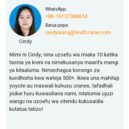
WhatsApp:
+86-19137386654
Barua pepe:
cindywang@hndfcrane.com
Cindy
Mimi ni Cindy, nina uzoefu wa miaka 10 katika
tasnia ya kreni na nimekusanya maarifa mengi
ya kitaaluma. Nimechagua korongo za
kuridhisha kwa wateja 500+. Ikiwa una mahitaji
yoyote au maswali kuhusu cranes, tafadhali
jisikie huru kuwasiliana nami, nitatumia ujuzi
wangu na uzoefu wa vitendo kukusaidia
kutatua tatizo!