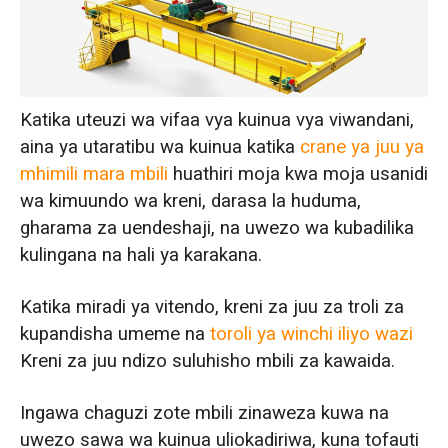
Ulinganisho wa Bei: Tofauti za Gharama
Chini ya Vipimo Vile Vile
Ulinganisho wa Bei na Utendaji kwa Jumla
Katika uteuzi wa vifaa vya kuinua vya viwandani,
Hitimisho la Uchaguzi
aina ya utaratibu wa kuinua katika
crane ya juu ya
mhimili mara mbili
huathiri moja kwa moja usanidi
wa kimuundo wa kreni, darasa la huduma,
gharama za uendeshaji, na uwezo wa kubadilika
kulingana na hali ya karakana.
Katika miradi ya vitendo, kreni za juu za troli za
kupandisha umeme na
toroli ya winchi iliyo wazi
Kreni za juu ndizo suluhisho mbili za kawaida.
Ingawa chaguzi zote mbili zinaweza kuwa na
uwezo sawa wa kuinua uliokadiriwa, kuna tofauti