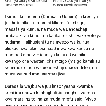
Kreni ya Juu ya Kiinua cha
Kreni ya Juu ya Troli ya
Umeme cha Troli
Winch Iliyofunguliwa
Darasa la huduma (Darasa la Ushuru) la kreni ya
juu hutumika kutathmini kikamilifu mizigo,
masafa ya kuinua, na muda wa uendeshaji
ambao kifaa kitadumu katika maisha yake yote ya
huduma. Halihusiani tu na uwezo wa kuinua
uliokadiriwa lakini pia huathiriwa kwa karibu na
mambo kama vile idadi ya kuinua kwa siku,
kiwango cha wastani cha mzigo (mzigo kamili au
sehemu), muda wa uendeshaji unaoendelea, na
muda wa huduma unaotarajiwa.
Darasa la wajibu wa juu linaonyesha kwamba
kreni imeundwa kushughulikia shughuli za mara
kwa mara, nzito, na za muda mrefu zaidi. Vivyo
hivyo, nguvu yake ya kimuundo, mfumo wa