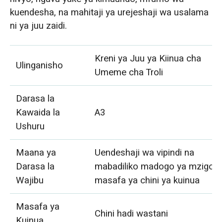
kuendesha, na mahitaji ya urejeshaji wa usalama
ni ya juu zaidi.
Kreni ya Juu ya Kiinua cha
Ulinganisho
Umeme cha Troli
Darasa la
Kawaida la
A3
Ushuru
Maana ya
Uendeshaji wa vipindi na
Darasa la
mabadiliko madogo ya mzigo 
Wajibu
masafa ya chini ya kuinua
Masafa ya
Chini hadi wastani
Kuinua