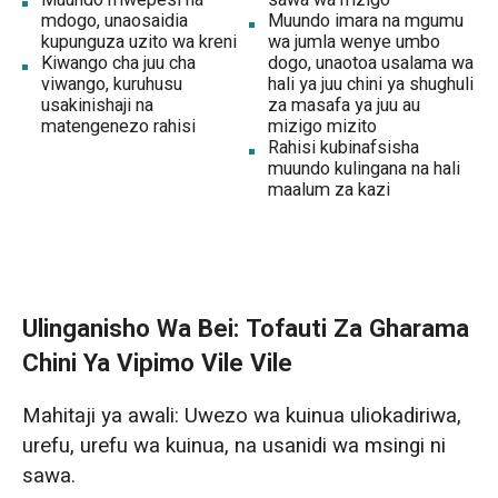
Muundo mwepesi na
sawa wa mzigo
mdogo, unaosaidia
Muundo imara na mgumu
kupunguza uzito wa kreni
wa jumla wenye umbo
Kiwango cha juu cha
dogo, unaotoa usalama wa
viwango, kuruhusu
hali ya juu chini ya shughuli
usakinishaji na
za masafa ya juu au
matengenezo rahisi
mizigo mizito
Rahisi kubinafsisha
muundo kulingana na hali
maalum za kazi
Ulinganisho Wa Bei: Tofauti Za Gharama
Chini Ya Vipimo Vile Vile
Mahitaji ya awali: Uwezo wa kuinua uliokadiriwa,
urefu, urefu wa kuinua, na usanidi wa msingi ni
sawa.