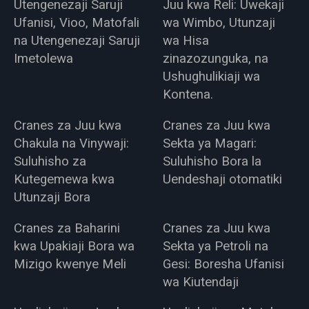
Utengenezaji Saruji
Juu kwa Reli: Uwekaji
Ufanisi, Vioo, Matofali
wa Wimbo, Utunzaji
na Utengenezaji Saruji
wa Hisa
Imetolewa
zinazozunguka, na
Ushughulikiaji wa
Kontena.
Cranes za Juu kwa
Cranes za Juu kwa
Chakula na Vinywaji:
Sekta ya Magari:
Suluhisho za
Suluhisho Bora la
Kutegemewa kwa
Uendeshaji otomatiki
Utunzaji Bora
Cranes za Baharini
Cranes za Juu kwa
kwa Upakiaji Bora wa
Sekta ya Petroli na
Mizigo kwenye Meli
Gesi: Boresha Ufanisi
wa Kiutendaji