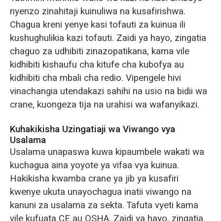
nyenzo zinahitaji kuinuliwa na kusafirishwa.
Chagua kreni yenye kasi tofauti za kuinua ili
kushughulikia kazi tofauti. Zaidi ya hayo, zingatia
chaguo za udhibiti zinazopatikana, kama vile
kidhibiti kishaufu cha kitufe cha kubofya au
kidhibiti cha mbali cha redio. Vipengele hivi
vinachangia utendakazi sahihi na usio na bidii wa
crane, kuongeza tija na urahisi wa wafanyikazi.
Kuhakikisha Uzingatiaji wa Viwango vya
Usalama
Usalama unapaswa kuwa kipaumbele wakati wa
kuchagua aina yoyote ya vifaa vya kuinua.
Hakikisha kwamba crane ya jib ya kusafiri
kwenye ukuta unayochagua inatii viwango na
kanuni za usalama za sekta. Tafuta vyeti kama
vile kufuata CE au OSHA. Zaidi ya hayo, zingatia