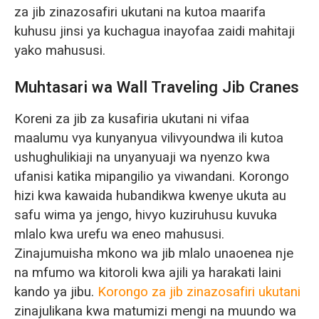
O‘zbekcha
za jib zinazosafiri ukutani na kutoa maarifa
kuhusu jinsi ya kuchagua inayofaa zaidi mahitaji
yako mahususi.
Muhtasari wa Wall Traveling Jib Cranes
Koreni za jib za kusafiria ukutani ni vifaa
maalumu vya kunyanyua vilivyoundwa ili kutoa
ushughulikiaji na unyanyuaji wa nyenzo kwa
ufanisi katika mipangilio ya viwandani. Korongo
hizi kwa kawaida hubandikwa kwenye ukuta au
safu wima ya jengo, hivyo kuziruhusu kuvuka
mlalo kwa urefu wa eneo mahususi.
Zinajumuisha mkono wa jib mlalo unaoenea nje
na mfumo wa kitoroli kwa ajili ya harakati laini
kando ya jibu.
Korongo za jib zinazosafiri ukutani
zinajulikana kwa matumizi mengi na muundo wa