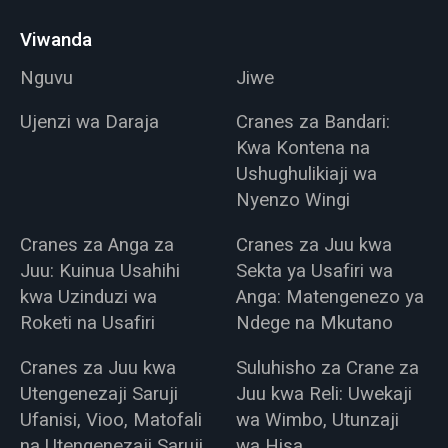
Viwanda
Nguvu
Jiwe
Ujenzi wa Daraja
Cranes za Bandari:
Kwa Kontena na
Ushughulikiaji wa
Nyenzo Wingi
Cranes za Anga za
Cranes za Juu kwa
Juu: Kuinua Usahihi
Sekta ya Usafiri wa
kwa Uzinduzi wa
Anga: Matengenezo ya
Roketi na Usafiri
Ndege na Mkutano
Cranes za Juu kwa
Suluhisho za Crane za
Utengenezaji Saruji
Juu kwa Reli: Uwekaji
Ufanisi, Vioo, Matofali
wa Wimbo, Utunzaji
na Utengenezaji Saruji
wa Hisa