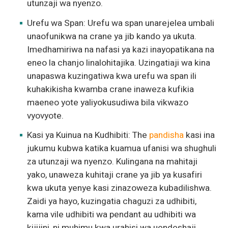
utunzaji wa nyenzo.
Urefu wa Span: Urefu wa span unarejelea umbali
unaofunikwa na crane ya jib kando ya ukuta.
Imedhamiriwa na nafasi ya kazi inayopatikana na
eneo la chanjo linalohitajika. Uzingatiaji wa kina
unapaswa kuzingatiwa kwa urefu wa span ili
kuhakikisha kwamba crane inaweza kufikia
maeneo yote yaliyokusudiwa bila vikwazo
vyovyote.
Kasi ya Kuinua na Kudhibiti: The
pandisha
kasi ina
jukumu kubwa katika kuamua ufanisi wa shughuli
za utunzaji wa nyenzo. Kulingana na mahitaji
yako, unaweza kuhitaji crane ya jib ya kusafiri
kwa ukuta yenye kasi zinazoweza kubadilishwa.
Zaidi ya hayo, kuzingatia chaguzi za udhibiti,
kama vile udhibiti wa pendant au udhibiti wa
kijijini, ni muhimu kwa urahisi wa uendeshaji.