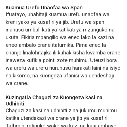
Kuamua Urefu Unaofaa wa Span
Ifuatayo, unahitaji kuamua urefu unaofaa wa
kreni yako ya kusafiri ya jib. Urefu wa span
inahusu umbali kati ya katikati ya mzunguko na
ukuta. Fikiria mpangilio wa eneo lako la kazi na
eneo ambalo crane itatumika. Pima eneo la
chanjo linalohitajika ili kuhakikisha kwamba crane
inaweza kufikia pointi zote muhimu. Uteuzi bora
wa urefu wa urefu huruhusu harakati laini na isiyo
na kikomo, na kuongeza ufanisi wa uendeshaji
wa crane.
Kuzingatia Chaguzi za Kuongeza kasi na
Udhibiti
Chaguzi za kasi na udhibiti zina jukumu muhimu
katika utendakazi wa crane ya jib ya kusafiri.
Tathmini mtiririko wako wa kazi na kasi ambayo