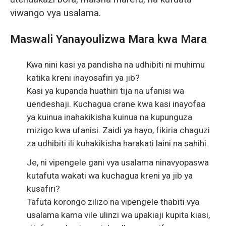
viwango vya usalama.
Maswali Yanayoulizwa Mara kwa Mara
Kwa nini kasi ya pandisha na udhibiti ni muhimu
katika kreni inayosafiri ya jib?
Kasi ya kupanda huathiri tija na ufanisi wa
uendeshaji. Kuchagua crane kwa kasi inayofaa
ya kuinua inahakikisha kuinua na kupunguza
mizigo kwa ufanisi. Zaidi ya hayo, fikiria chaguzi
za udhibiti ili kuhakikisha harakati laini na sahihi.
Je, ni vipengele gani vya usalama ninavyopaswa
kutafuta wakati wa kuchagua kreni ya jib ya
kusafiri?
Tafuta korongo zilizo na vipengele thabiti vya
usalama kama vile ulinzi wa upakiaji kupita kiasi,