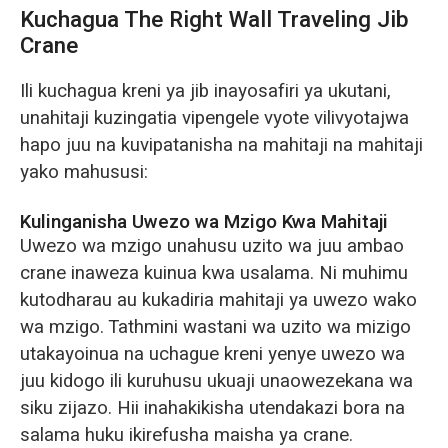
Kuchagua The Right Wall Traveling Jib
Crane
Ili kuchagua kreni ya jib inayosafiri ya ukutani,
unahitaji kuzingatia vipengele vyote vilivyotajwa
hapo juu na kuvipatanisha na mahitaji na mahitaji
yako mahususi:
Kulinganisha Uwezo wa Mzigo Kwa Mahitaji
Uwezo wa mzigo unahusu uzito wa juu ambao
crane inaweza kuinua kwa usalama. Ni muhimu
kutodharau au kukadiria mahitaji ya uwezo wako
wa mzigo. Tathmini wastani wa uzito wa mizigo
utakayoinua na uchague kreni yenye uwezo wa
juu kidogo ili kuruhusu ukuaji unaowezekana wa
siku zijazo. Hii inahakikisha utendakazi bora na
salama huku ikirefusha maisha ya crane.