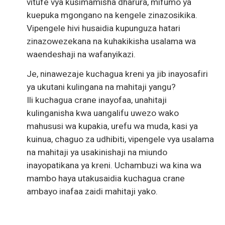
vitufe vya kusimamisha dharura, mifumo ya
kuepuka mgongano na kengele zinazosikika.
Vipengele hivi husaidia kupunguza hatari
zinazowezekana na kuhakikisha usalama wa
waendeshaji na wafanyikazi.
Je, ninawezaje kuchagua kreni ya jib inayosafiri
ya ukutani kulingana na mahitaji yangu?
Ili kuchagua crane inayofaa, unahitaji
kulinganisha kwa uangalifu uwezo wako
mahususi wa kupakia, urefu wa muda, kasi ya
kuinua, chaguo za udhibiti, vipengele vya usalama
na mahitaji ya usakinishaji na miundo
inayopatikana ya kreni. Uchambuzi wa kina wa
mambo haya utakusaidia kuchagua crane
ambayo inafaa zaidi mahitaji yako.