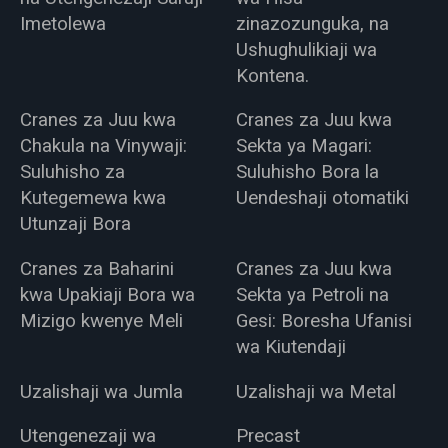
Imetolewa
zinazozunguka, na
Ushughulikiaji wa
Kontena.
Cranes za Juu kwa
Cranes za Juu kwa
Chakula na Vinywaji:
Sekta ya Magari:
Suluhisho za
Suluhisho Bora la
Kutegemewa kwa
Uendeshaji otomatiki
Utunzaji Bora
Cranes za Baharini
Cranes za Juu kwa
kwa Upakiaji Bora wa
Sekta ya Petroli na
Mizigo kwenye Meli
Gesi: Boresha Ufanisi
wa Kiutendaji
Uzalishaji wa Jumla
Uzalishaji wa Metal
Utengenezaji wa
Precast