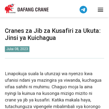
हिन्दी
Bahasa Indonesia
Bahasa Melayu
Tiếng Việt
Cranes za Jib za Kusafiri za Ukuta:
简体中文
Jinsi ya Kuichagua
বাংলা
فارسی
Julai 08, 2023
Pilipino
اردو
Українська
Linapokuja suala la utunzaji wa nyenzo kwa
Čeština
ufanisi ndani ya mazingira ya viwanda, kuchagua
vifaa sahihi ni muhimu. Chaguo moja la aina
Беларуская мова
nyingi la kuinua na kusonga mizigo mizito ni
Dansk
crane ya jib ya kusafiri. Katika makala haya,
Norsk
tutachunguza vipengele mbalimbali vya korongo