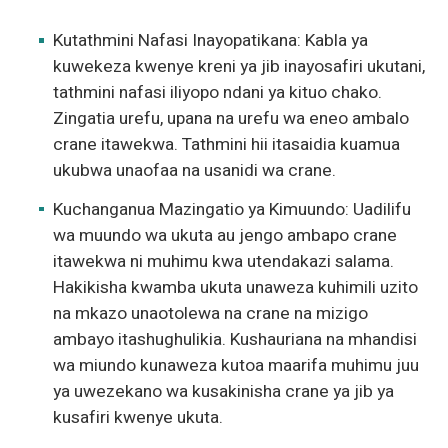
Kutathmini Nafasi Inayopatikana: Kabla ya
kuwekeza kwenye kreni ya jib inayosafiri ukutani,
tathmini nafasi iliyopo ndani ya kituo chako.
Zingatia urefu, upana na urefu wa eneo ambalo
crane itawekwa. Tathmini hii itasaidia kuamua
ukubwa unaofaa na usanidi wa crane.
Kuchanganua Mazingatio ya Kimuundo: Uadilifu
wa muundo wa ukuta au jengo ambapo crane
itawekwa ni muhimu kwa utendakazi salama.
Hakikisha kwamba ukuta unaweza kuhimili uzito
na mkazo unaotolewa na crane na mizigo
ambayo itashughulikia. Kushauriana na mhandisi
wa miundo kunaweza kutoa maarifa muhimu juu
ya uwezekano wa kusakinisha crane ya jib ya
kusafiri kwenye ukuta.