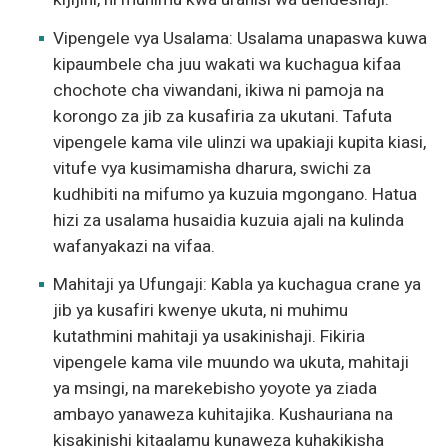
Vipengele vya Usalama: Usalama unapaswa kuwa
kipaumbele cha juu wakati wa kuchagua kifaa
chochote cha viwandani, ikiwa ni pamoja na
korongo za jib za kusafiria za ukutani. Tafuta
vipengele kama vile ulinzi wa upakiaji kupita kiasi,
vitufe vya kusimamisha dharura, swichi za
kudhibiti na mifumo ya kuzuia mgongano. Hatua
hizi za usalama husaidia kuzuia ajali na kulinda
wafanyakazi na vifaa.
Mahitaji ya Ufungaji: Kabla ya kuchagua crane ya
jib ya kusafiri kwenye ukuta, ni muhimu
kutathmini mahitaji ya usakinishaji. Fikiria
vipengele kama vile muundo wa ukuta, mahitaji
ya msingi, na marekebisho yoyote ya ziada
ambayo yanaweza kuhitajika. Kushauriana na
kisakinishi kitaalamu kunaweza kuhakikisha