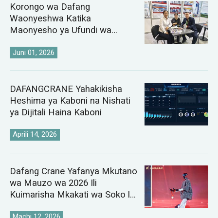
Korongo wa Dafang
Waonyeshwa Katika
Maonyesho ya Ufundi wa
Chuma ya Kazakhstan na
Uzbekistan ya 2026
Juni 01, 2026
DAFANGCRANE Yahakikisha
Heshima ya Kaboni na Nishati
ya Dijitali Haina Kaboni
Aprili 14, 2026
Dafang Crane Yafanya Mkutano
wa Mauzo wa 2026 Ili
Kuimarisha Mkakati wa Soko la
Crane Duniani
Machi 12, 2026