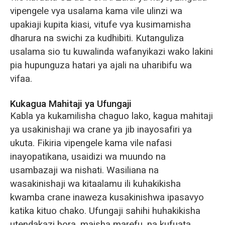
vipengele vya usalama kama vile ulinzi wa
upakiaji kupita kiasi, vitufe vya kusimamisha
dharura na swichi za kudhibiti. Kutanguliza
usalama sio tu kuwalinda wafanyikazi wako lakini
pia hupunguza hatari ya ajali na uharibifu wa
vifaa.
Kukagua Mahitaji ya Ufungaji
Kabla ya kukamilisha chaguo lako, kagua mahitaji
ya usakinishaji wa crane ya jib inayosafiri ya
ukuta. Fikiria vipengele kama vile nafasi
inayopatikana, usaidizi wa muundo na
usambazaji wa nishati. Wasiliana na
wasakinishaji wa kitaalamu ili kuhakikisha
kwamba crane inaweza kusakinishwa ipasavyo
katika kituo chako. Ufungaji sahihi huhakikisha
utendakazi bora, maisha marefu, na kufuata