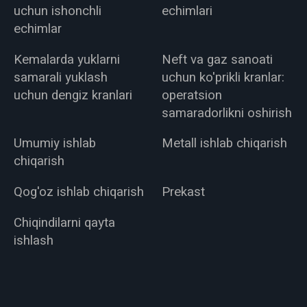
uchun ishonchli
echimlari
echimlar
Kemalarda yuklarni
Neft va gaz sanoati
samarali yuklash
uchun ko'prikli kranlar:
uchun dengiz kranlari
operatsion
samaradorlikni oshirish
Umumiy ishlab
Metall ishlab chiqarish
chiqarish
Qog'oz ishlab chiqarish
Prekast
Chiqindilarni qayta
ishlash