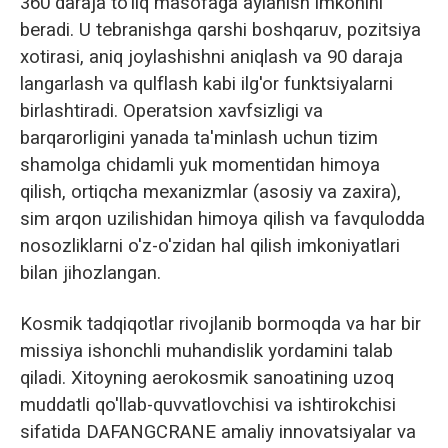
360 daraja to'liq masofaga aylanish imkonini
beradi. U tebranishga qarshi boshqaruv, pozitsiya
xotirasi, aniq joylashishni aniqlash va 90 daraja
langarlash va qulflash kabi ilg'or funktsiyalarni
birlashtiradi. Operatsion xavfsizligi va
barqarorligini yanada ta'minlash uchun tizim
shamolga chidamli yuk momentidan himoya
qilish, ortiqcha mexanizmlar (asosiy va zaxira),
sim arqon uzilishidan himoya qilish va favqulodda
nosozliklarni o'z-o'zidan hal qilish imkoniyatlari
bilan jihozlangan.
Kosmik tadqiqotlar rivojlanib bormoqda va har bir
missiya ishonchli muhandislik yordamini talab
qiladi. Xitoyning aerokosmik sanoatining uzoq
muddatli qo'llab-quvvatlovchisi va ishtirokchisi
sifatida DAFANGCRANE amaliy innovatsiyalar va