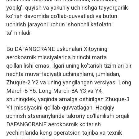
yoqilg'i quyish va yakuniy uchirishga tayyorgarlik
ko'rish davomida qo'llab-quvvatladi va butun
uchirish jarayoni uchun ishonchli kafolatni
ta'minladi.
Bu DAFANGCRANE uskunalari Xitoyning
aerokosmik missiyalarida birinchi marta
qo'llanilishi emas. Ilgari uning ko'tarish tizimlari bir
nechta muvaffaqiyatli uchirishlarni, jumladan,
Zhuque-2 Y2 va uning yangilangan versiyasi Long
March-8 Y6, Long March-8A Y3 va Y4,
shuningdek, yaqinda amalga oshirilgan Zhuque-3
Y1 missiyasini qo'llab-quvvatlagan. Haqiqiy
uchirish stsenariylarida takroriy qo'llanilishi orqali
DAFANGCRANE aerokosmik ko'tarish
yechimlarida keng operatsion tajriba va texnik