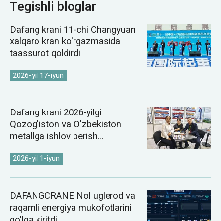
Tegishli bloglar
Dafang krani 11-chi Changyuan
xalqaro kran ko'rgazmasida
taassurot qoldirdi
2026-yil 17-iyun
Dafang krani 2026-yilgi
Qozog'iston va O'zbekiston
metallga ishlov berish
ko'rgazmalarida namoyish etildi
2026-yil 1-iyun
DAFANGCRANE Nol uglerod va
raqamli energiya mukofotlarini
qo'lga kiritdi