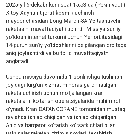
2025-yil 6-dekabr kuni soat 15:53 da (Pekin vaqti)
Xitoy Xaynan tijorat kosmik uchirish
maydonchasidan Long March-8A Y5 tashuvchi
raketasini muvaffaqiyatli uchirdi. Missiya sun'iy
yo'ldosh internet turkumi uchun Yer orbitasidagi
14-guruh sun'iy yo'ldoshlarini belgilangan orbitaga
aniq joylashtirdi va bu to'liq muvaffaqiyatni
anglatadi.
Ushbu missiya davomida 1-sonli ishga tushirish
joyidagi turg'un xizmat minorasiga o'rnatilgan
raketa uchirish uchun mo'ljallangan kran
raketalarni ko'tarish operatsiyalarida muhim rol
o'ynadi. Kran DAFANGCRANE tomonidan mustaqil
ravishda ishlab chiqilgan va ishlab chiqarilgan.
Aniq va barqaror ko'tarish ko'rsatkichlari bilan
uskunalar raketani tizim sinovlari, tekshirish,