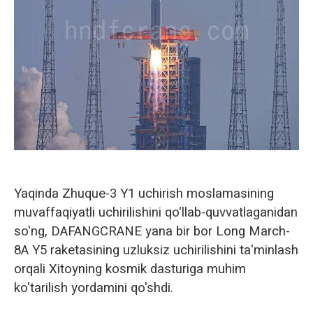
Norsk
Yaqinda Zhuque-3 Y1 uchirish moslamasining
muvaffaqiyatli uchirilishini qo'llab-quvvatlaganidan
so'ng, DAFANGCRANE yana bir bor Long March-
8A Y5 raketasining uzluksiz uchirilishini ta'minlash
orqali Xitoyning kosmik dasturiga muhim
ko'tarilish yordamini qo'shdi.