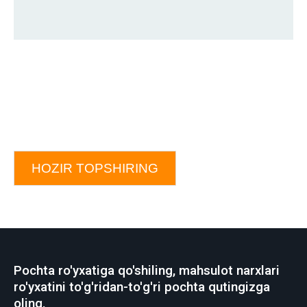
HOZIR TOPSHIRING
Pochta ro'yxatiga qo'shiling, mahsulot narxlari
ro'yxatini to'g'ridan-to'g'ri pochta qutingizga
oling.