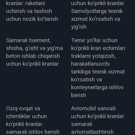
kranlar: raketani
uchun ko'prikli kranlar:
uchirish va tashish
Samolyotlarga texnik
uchun nozik ko'tarish
xizmat ko'rsatish va
yig'ish
Samarali tsement,
Temir yo'llar uchun
shisha, g'isht va yig'ma
ko'prikli kran echimlari:
beton ishlab chiqarish
treklarni yotqizish,
uchun ko'prikli kranlar
harakatlanuvchi
tarkibga texnik xizmat
ko'rsatish va
konteynerlarga ishlov
berish
Oziq-ovqat va
Avtomobil sanoati
ichimliklar uchun
uchun ko'prikli kranlar:
ko'prikli kranlar:
samarali
samarali ishlov berish
avtomatlashtirish