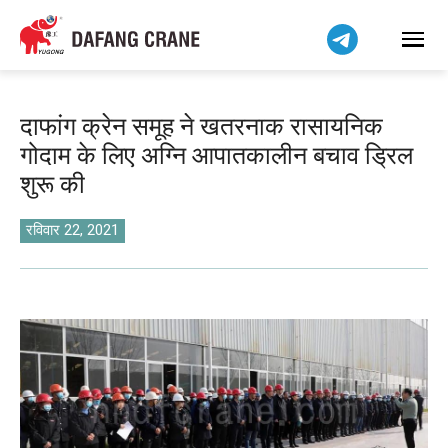
Bahasa Indonesia
Bahasa Melayu
Tiếng Việt
简体中文
दाफांग क्रेन समूह ने खतरनाक रासायनिक
বাংলা
गोदाम के लिए अग्नि आपातकालीन बचाव ड्रिल
فارسی
शुरू की
Pilipino
اردو
रविवार 22, 2021
Українська
Čeština
Беларуская мова
Kiswahili
Dansk
Norsk