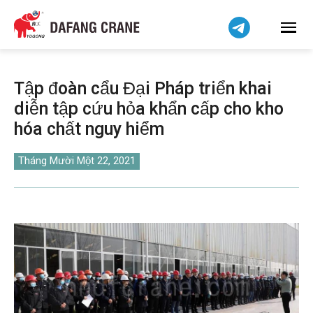
हिन्दी
Bahasa Indonesia
Bahasa Melayu
简体中文
Tập đoàn cẩu Đại Pháp triển khai
বাংলা
diễn tập cứu hỏa khẩn cấp cho kho
فارسی
hóa chất nguy hiểm
Pilipino
اردو
Tháng Mười Một 22, 2021
Українська
Čeština
Беларуская мова
Kiswahili
Dansk
Norsk