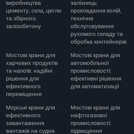
виробництва
залізниць:
цементу, скла, цегли
прокладання колій,
та збірного
технічне
залізобетону
обслуговування
рухомого складу та
обробка контейнерів
Мостові крани для
Мостові крани для
харчових продуктів
автомобільної
та напоїв: надійні
промисловості:
рішення для
ефективні рішення
ефективного
для автоматизації
переміщення
Морські крани для
Мостові крани для
ефективного
нафтогазової
завантаження
промисловості:
вантажів на судна
підвищення