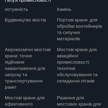
Галузі промисловості
потужність
Камінь
Будівництво мостів
Портові крани: для
обробки контейнерів
та сипучих
матеріалів
Аерокосмічні мостові
Мостові крани для
крани: точне
авіаційної
підйомне
промисловості:
навантаження для
технічне
запуску та
обслуговування та
транспортування
складання літаків
ракет
Мостові крани для
Рішення для
ефективного
мостових кранів для