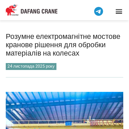
हिन्दी
Bahasa Indonesia
Bahasa Melayu
Tiếng Việt
Розумне електромагнітне мостове
简体中文
кранове рішення для обробки
বাংলা
матеріалів на колесах
فارسی
Pilipino
24 листопада 2025 року
اردو
Čeština
Беларуская мова
Kiswahili
Dansk
Norsk