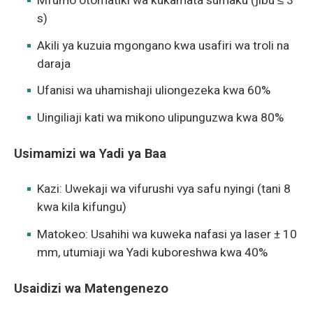
Mfumo otomatiki wa kukamata sumaku (jibu ≤ 3
s)
Akili ya kuzuia mgongano kwa usafiri wa troli na
daraja
Ufanisi wa uhamishaji uliongezeka kwa 60%
Uingiliaji kati wa mikono ulipunguzwa kwa 80%
Usimamizi wa Yadi ya Baa
Kazi: Uwekaji wa vifurushi vya safu nyingi (tani 8
kwa kila kifungu)
Matokeo: Usahihi wa kuweka nafasi ya laser ± 10
mm, utumiaji wa Yadi kuboreshwa kwa 40%
Usaidizi wa Matengenezo