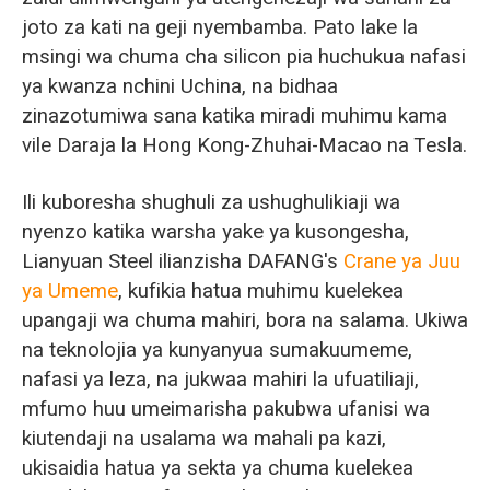
joto za kati na geji nyembamba. Pato lake la
msingi wa chuma cha silicon pia huchukua nafasi
ya kwanza nchini Uchina, na bidhaa
zinazotumiwa sana katika miradi muhimu kama
vile Daraja la Hong Kong-Zhuhai-Macao na Tesla.
Ili kuboresha shughuli za ushughulikiaji wa
nyenzo katika warsha yake ya kusongesha,
Lianyuan Steel ilianzisha DAFANG's
Crane ya Juu
ya Umeme
, kufikia hatua muhimu kuelekea
upangaji wa chuma mahiri, bora na salama. Ukiwa
na teknolojia ya kunyanyua sumakuumeme,
nafasi ya leza, na jukwaa mahiri la ufuatiliaji,
mfumo huu umeimarisha pakubwa ufanisi wa
kiutendaji na usalama wa mahali pa kazi,
ukisaidia hatua ya sekta ya chuma kuelekea