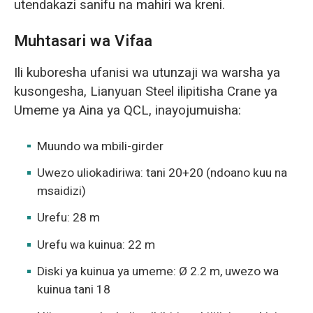
utendakazi sanifu na mahiri wa kreni.
Muhtasari wa Vifaa
Ili kuboresha ufanisi wa utunzaji wa warsha ya
kusongesha, Lianyuan Steel ilipitisha Crane ya
Umeme ya Aina ya QCL, inayojumuisha:
Muundo wa mbili-girder
Uwezo uliokadiriwa: tani 20+20 (ndoano kuu na
msaidizi)
Urefu: 28 m
Urefu wa kuinua: 22 m
Diski ya kuinua ya umeme: Ø 2.2 m, uwezo wa
kuinua tani 18