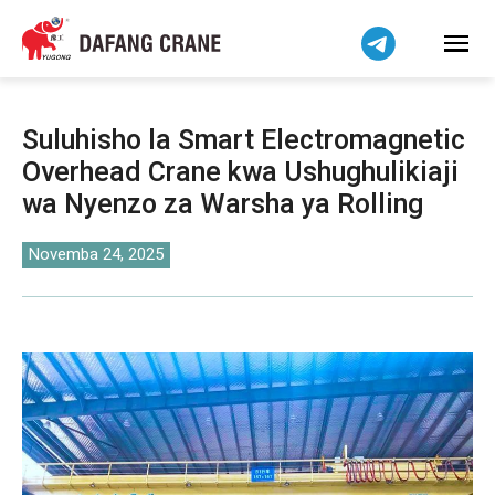
हिन्दी
Bahasa Indonesia
Bahasa Melayu
Tiếng Việt
Suluhisho la Smart Electromagnetic
简体中文
Overhead Crane kwa Ushughulikiaji
বাংলা
wa Nyenzo za Warsha ya Rolling
فارسی
Pilipino
Novemba 24, 2025
اردو
Українська
Čeština
Беларуская мова
Dansk
Norsk