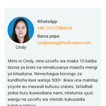
WhatsApp:
+86-19137386654
Barua pepe:
cindywang@hndfcrane.com
Cindy
Mimi ni Cindy, nina uzoefu wa miaka 10 katika
tasnia ya kreni na nimekusanya maarifa mengi
ya kitaaluma. Nimechagua korongo za
kuridhisha kwa wateja 500+. Ikiwa una mahitaji
yoyote au maswali kuhusu cranes, tafadhali
jisikie huru kuwasiliana nami, nitatumia ujuzi
wangu na uzoefu wa vitendo kukusaidia
kutatua tatizo!