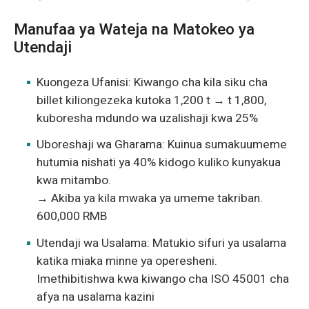
Manufaa ya Wateja na Matokeo ya
Utendaji
Kuongeza Ufanisi: Kiwango cha kila siku cha
billet kiliongezeka kutoka 1,200 t → t 1,800,
kuboresha mdundo wa uzalishaji kwa 25%
Uboreshaji wa Gharama: Kuinua sumakuumeme
hutumia nishati ya 40% kidogo kuliko kunyakua
kwa mitambo.
→ Akiba ya kila mwaka ya umeme takriban.
600,000 RMB
Utendaji wa Usalama: Matukio sifuri ya usalama
katika miaka minne ya operesheni.
Imethibitishwa kwa kiwango cha ISO 45001 cha
afya na usalama kazini