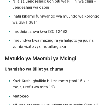
Njia za uendeshaji: udhibiti wa kijijini wa chini +
uendeshaji wa cabin
Inatii kikamilifu viwango vya muundo wa korongo
wa GB/T 3811
Imethibitishwa kwa ISO 12482
Imeundwa kwa mazingira ya halijoto ya juu na
vumbi vizito vya metallurgiska
Matukio ya Maombi ya Msingi
Uhamisho wa Billet ya chuma
Kazi: Kushughulikia bili za moto (tani 15 kila
moja, urefu wa mita 12)
Matokeo: