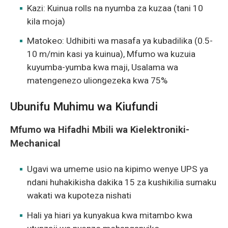
Kazi: Kuinua rolls na nyumba za kuzaa (tani 10
kila moja)
Matokeo: Udhibiti wa masafa ya kubadilika (0.5-
10 m/min kasi ya kuinua), Mfumo wa kuzuia
kuyumba-yumba kwa maji, Usalama wa
matengenezo uliongezeka kwa 75%
Ubunifu Muhimu wa Kiufundi
Mfumo wa Hifadhi Mbili wa Kielektroniki-
Mechanical
Ugavi wa umeme usio na kipimo wenye UPS ya
ndani huhakikisha dakika 15 za kushikilia sumaku
wakati wa kupoteza nishati
Hali ya hiari ya kunyakua kwa mitambo kwa