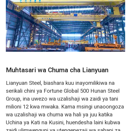
O‘zbekcha
Muhtasari wa Chuma cha Lianyuan
Lianyuan Steel, biashara kuu inayomilikiwa na
serikali chini ya Fortune Global 500 Hunan Steel
Group, ina uwezo wa uzalishaji wa zaidi ya tani
milioni 12 kwa mwaka. Kama msingi unaoongoza
wa uzalishaji wa chuma wa hali ya juu katika
Uchina ya Kati na Kusini, huendesha laini kubwa
zaidi ulimwenguni ya utengenezaji wa sahani za