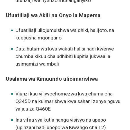
utunzaji wa nyenzo mchanganyiko
Ufuatiliaji wa Akili na Onyo la Mapema
Ufuatiliaji uliojumuishwa wa dhiki, halijoto, na
kuepusha mgongano
Data hutumwa kwa wakati halisi hadi kwenye
chumba kikuu cha udhibiti kupitia jukwaa la
usimamizi wa mbali
Usalama wa Kimuundo ulioimarishwa
Viunzi kuu vilivyochomezwa kwa chuma cha
Q345D na kuimarishwa kwa sahani zenye nguvu
ya juu za Q460E
Ina vifaa vya kutia nanga visivyo na upepo
(upinzani hadi upepo wa Kiwango cha 12)