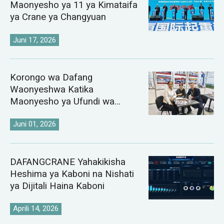
Maonyesho ya 11 ya Kimataifa
ya Crane ya Changyuan
Juni 17, 2026
Korongo wa Dafang
Waonyeshwa Katika
Maonyesho ya Ufundi wa
Chuma ya Kazakhstan na
Uzbekistan ya 2026
Juni 01, 2026
DAFANGCRANE Yahakikisha
Heshima ya Kaboni na Nishati
ya Dijitali Haina Kaboni
Aprili 14, 2026