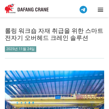
Bahasa Indonesia
Bahasa Melayu
Tiếng Việt
简体中文
롤링 워크숍 자재 취급을 위한 스마트
বাংলা
전자기 오버헤드 크레인 솔루션
فارسی
Pilipino
2025년 11월 24일
اردو
Українська
Čeština
Беларуская мова
Kiswahili
Dansk
Norsk