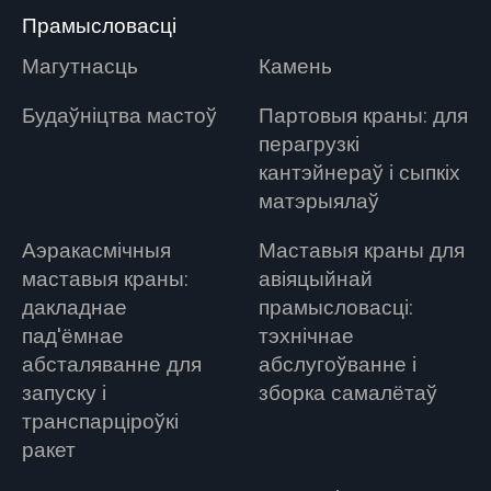
Прамысловасці
Магутнасць
Камень
Будаўніцтва мастоў
Партовыя краны: для
перагрузкі
кантэйнераў і сыпкіх
матэрыялаў
Аэракасмічныя
Маставыя краны для
маставыя краны:
авіяцыйнай
дакладнае
прамысловасці:
пад'ёмнае
тэхнічнае
абсталяванне для
абслугоўванне і
запуску і
зборка самалётаў
транспарціроўкі
ракет