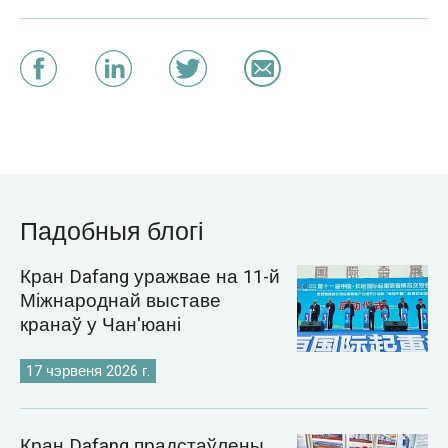
Падобныя блогі
Кран Dafang уражвае на 11-й
Міжнароднай выставе
кранаў у Чан'юані
17 чэрвеня 2026 г.
Кран Dafang прадстаўлены