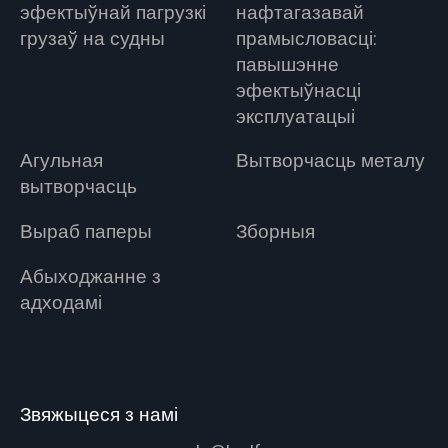
эфектыўнай пагрузкі
нафтагазавай
грузаў на судны
прамысловасці:
павышэнне
эфектыўнасці
эксплуатацыі
Агульная
Вытворчасць металу
вытворчасць
Выраб паперы
Зборныя
Абыходжанне з
адходамі
Звяжыцеся з намі