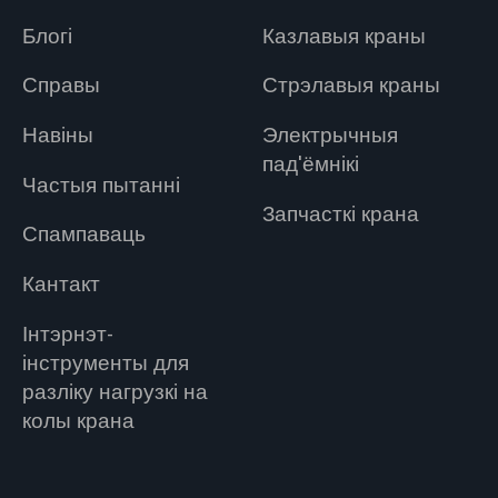
Блогі
Казлавыя краны
Справы
Стрэлавыя краны
Навіны
Электрычныя
пад'ёмнікі
Частыя пытанні
Запчасткі крана
Спампаваць
Кантакт
Інтэрнэт-
інструменты для
разліку нагрузкі на
колы крана