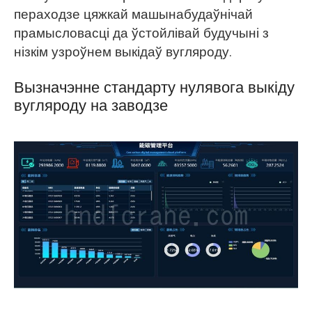
пераходзе цяжкай машынабудаўнічай
прамысловасці да ўстойлівай будучыні з
нізкім узроўнем выкідаў вугляроду.
Вызначэнне стандарту нулявога выкіду
вугляроду на заводзе