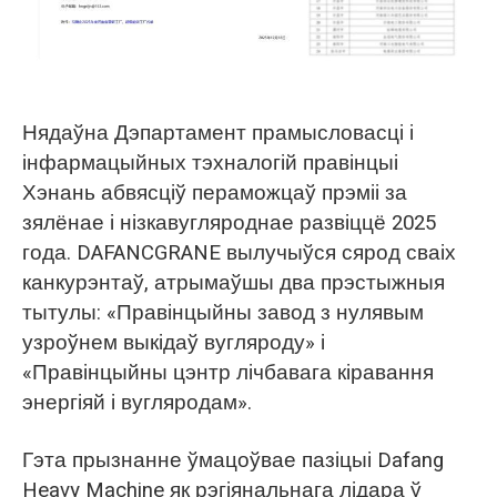
O‘zbekcha
Нядаўна Дэпартамент прамысловасці і
інфармацыйных тэхналогій правінцыі
Хэнань абвясціў пераможцаў прэміі за
зялёнае і нізкавугляроднае развіццё 2025
года. DAFANCGRANE вылучыўся сярод сваіх
канкурэнтаў, атрымаўшы два прэстыжныя
тытулы: «Правінцыйны завод з нулявым
узроўнем выкідаў вугляроду» і
«Правінцыйны цэнтр лічбавага кіравання
энергіяй і вугляродам».
Гэта прызнанне ўмацоўвае пазіцыі Dafang
Heavy Machine як рэгіянальнага лідара ў