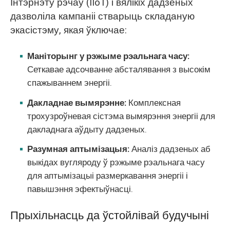
Інтэрнэту рэчаў (IIoT) і вялікіх дадзеных
дазволіла кампаніі стварыць складаную
экасістэму, якая ўключае:
Маніторынг у рэжыме рэальнага часу:
Сеткавае адсочванне абсталявання з высокім
спажываннем энергіі.
Дакладнае вымярэнне:
Комплексная
трохузроўневая сістэма вымярэння энергіі для
дакладнага аўдыту дадзеных.
Разумная аптымізацыя:
Аналіз дадзеных аб
выкідах вугляроду ў рэжыме рэальнага часу
для аптымізацыі размеркавання энергіі і
павышэння эфектыўнасці.
Прыхільнасць да ўстойлівай будучыні