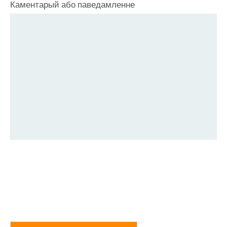
Каментарый або паведамленне