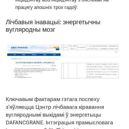
працягу апошніх трох гадоў.
Лічбавыя інавацыі: энергетычны
вугляродны мозг
Ключавым фактарам гэтага поспеху
з'яўляецца Цэнтр лічбавага кіравання
вугляроднымі выкідамі ў энергетыцы
DAFANCGRANE. Інтэграцыя прамысловага