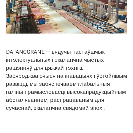
DAFANCGRANE — вядучы пастаўшчык
інтэлектуальных і экалагічна чыстых
рашэнняў для цяжкай тэхнікі.
Засяроджваючыся на інавацыях і ўстойлівым
развіцці, мы забяспечваем глабальныя
галіны прамысловасці высокапрадукцыйным
абсталяваннем, распрацаваным для
сучаснай, экалагічна свядомай эпохі.