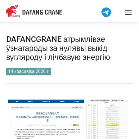
हिन्दी
Bahasa Indonesia
Bahasa Melayu
Tiếng Việt
DAFANCGRANE атрымлівае
简体中文
ўзнагароды за нулявы выкід
বাংলা
вугляроду і лічбавую энергію
فارسی
Pilipino
14 красавіка 2026 г.
اردو
Українська
Čeština
Kiswahili
Dansk
Norsk