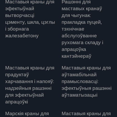
Маставыя краны для
Рашэнні для
эфектыўнай
маставых кранаў
вытворчасці
для чыгунак:
цэменту, шкла, цэглы
пракладка пуцей,
і зборнага
тэхнічнае
жалезабетону
абслугоўванне
рухомага складу і
апрацоўка
кантэйнераў
Маставыя краны для
Маставыя краны для
прадуктаў
аўтамабільнай
харчавання і напояў:
прамысловасці:
надзейныя рашэнні
эфектыўныя рашэнні
для эфектыўнай
аўтаматызацыі
апрацоўкі
Марскія краны для
Маставыя краны для