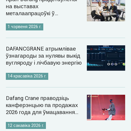
на выставах
металаапрацоўкі ў
Казахстане і Узбекістане ў
2026 годзе
1 чэрвеня 2026 г.
DAFANCGRANE атрымлівае
ўзнагароды за нулявы выкід
вугляроду і лічбавую энергію
14 красавіка 2026 г.
Dafang Crane праводзіць
канферэнцыю па продажах
2026 года для ўмацавання
глабальнай стратэгіі рынку
кранаў
12 сакавіка 2026 г.