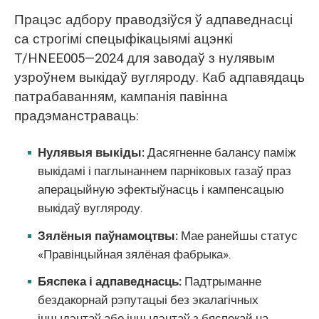
Працэс адбору праводзіўся ў адпаведнасці
са строгімі спецыфікацыямі ацэнкі
T/HNEE005—2024 для заводаў з нулявым
узроўнем выкідаў вугляроду. Каб адпавядаць
патрабаванням, кампанія павінна
прадэманстраваць:
Нулявыя выкіды:
Дасягненне балансу паміж
выкідамі і паглынаннем парніковых газаў праз
аперацыйную эфектыўнасць і кампенсацыю
выкідаў вугляроду.
Зялёныя паўнамоцтвы:
Мае ранейшы статус
«Правінцыйная зялёная фабрыка».
Бяспека і адпаведнасць:
Падтрыманне
бездакорнай рэпутацыі без экалагічных
інцыдэнтаў або інцыдэнтаў з бяспекай на