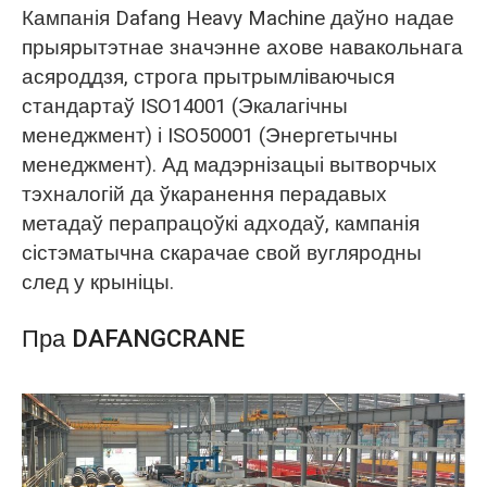
Кампанія Dafang Heavy Machine даўно надае
прыярытэтнае значэнне ахове навакольнага
асяроддзя, строга прытрымліваючыся
стандартаў ISO14001 (Экалагічны
менеджмент) і ISO50001 (Энергетычны
менеджмент). Ад мадэрнізацыі вытворчых
тэхналогій да ўкаранення перадавых
метадаў перапрацоўкі адходаў, кампанія
сістэматычна скарачае свой вугляродны
след у крыніцы.
Пра DAFANGCRANE