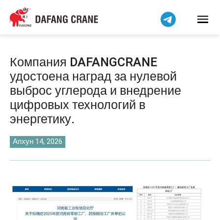
Bahasa Indonesia
Bahasa Melayu
Tiếng Việt
简体中文
Компания DAFANGCRANE
বাংলা
удостоена наград за нулевой
فارسی
выброс углерода и внедрение
Pilipino
цифровых технологий в
اردو
энергетику.
Українська
Апхун 14, 2026
Čeština
Беларуская мова
Kiswahili
Dansk
Norsk