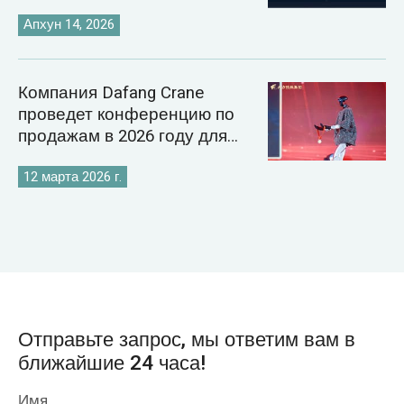
внедрение цифровых
технологий в энергетику.
Апхун 14, 2026
Компания Dafang Crane
проведет конференцию по
продажам в 2026 году для
укрепления своей стратегии
на мировом рынке кранов.
12 марта 2026 г.
Отправьте запрос, мы ответим вам в
ближайшие 24 часа!
Имя