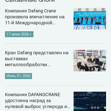
Компания Dafang Crane
произвела впечатление на
11-й Международной
выставке кранов в
Чанъюане.
17 июня 2026 г.
Кран Dafang представлен на
выставках
металлообработки
Казахстана и Узбекистана
2026 года.
Июнь 01, 2026
Компания DAFANGCRANE
удостоена наград за
нулевой выброс углерода и