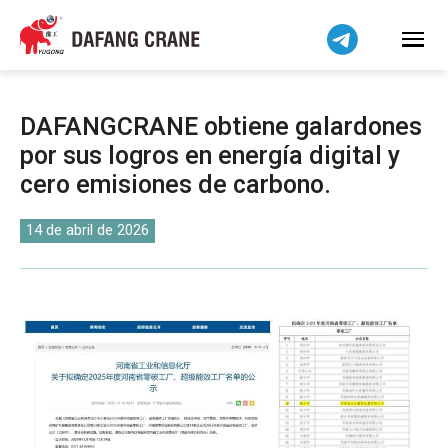
Bahasa Indonesia
Bahasa Melayu
Tiếng Việt
简体中文
DAFANGCRANE obtiene galardones
বাংলা
por sus logros en energía digital y
فارسی
cero emisiones de carbono.
Pilipino
اردو
14 de abril de 2026
Українська
Čeština
Беларуская мова
Kiswahili
Dansk
Norsk