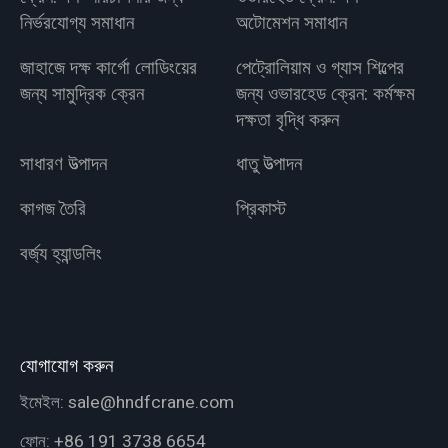
নির্ভরযোগ্য সমাধান
অটোমেশন সমাধান
জাহাজে দক্ষ কার্গো লোডিংয়ের
পেট্রোলিয়াম ও গ্যাস শিল্পের
জন্য সামুদ্রিক ক্রেন
জন্য ওভারহেড ক্রেন: কর্মক্ষম
দক্ষতা বৃদ্ধি করুন
সাধারণ উত্পাদন
ধাতু উত্পাদন
কাগজ তৈরি
প্রিকাস্ট
বর্জ্য হ্যান্ডলিং
যোগাযোগ করুন
ইমেইল:
sale@hndfcrane.com
ফোন:
+86 191 3738 6654