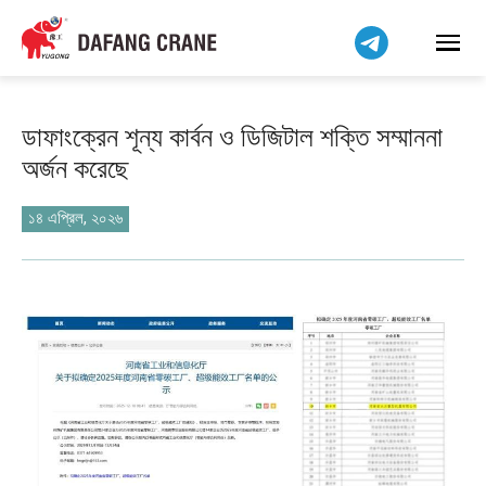
हिन्दी
Bahasa Indonesia
Bahasa Melayu
Tiếng Việt
ডাফাংক্রেন শূন্য কার্বন ও ডিজিটাল শক্তি সম্মাননা
简体中文
অর্জন করেছে
فارسی
Pilipino
১৪ এপ্রিল, ২০২৬
اردو
Українська
Čeština
Беларуская мова
Kiswahili
Dansk
Norsk