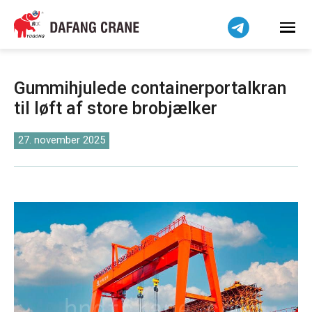
हिन्दी
Bahasa Indonesia
Bahasa Melayu
Tiếng Việt
Gummihjulede containerportalkran
简体中文
til løft af store brobjælker
বাংলা
فارسی
27. november 2025
Pilipino
اردو
Українська
Čeština
Беларуская мова
Kiswahili
Norsk