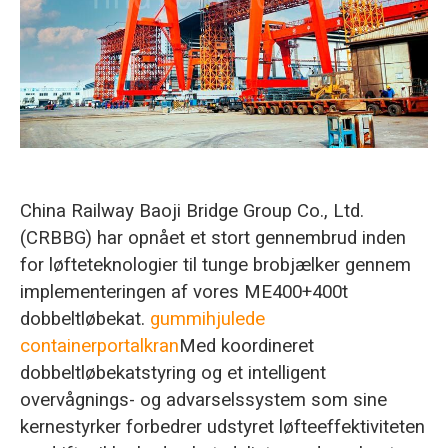
O‘zbekcha
China Railway Baoji Bridge Group Co., Ltd.
(CRBBG) har opnået et stort gennembrud inden
for løfteteknologier til tunge brobjælker gennem
implementeringen af vores ME400+400t
dobbeltløbekat.
gummihjulede
containerportalkran
Med koordineret
dobbeltløbekatstyring og et intelligent
overvågnings- og advarselssystem som sine
kernestyrker forbedrer udstyret løfteeffektiviteten