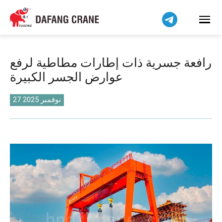
Bahasa Indonesia
Bahasa Melayu
Tiếng Việt
简体中文
رافعة جسرية ذات إطارات مطاطية لرفع
বাংলা
عوارض الجسر الكبيرة
فارسی
Pilipino
27 نوفمبر 2025
اردو
Українська
Čeština
Беларуская мова
Kiswahili
Dansk
Norsk