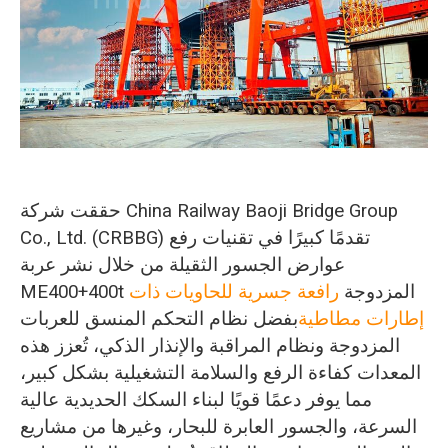
O‘zbekcha
حققت شركة China Railway Baoji Bridge Group
Co., Ltd. (CRBBG) تقدمًا كبيرًا في تقنيات رفع
عوارض الجسور الثقيلة من خلال نشر عربة
ME400+400t المزدوجة
رافعة جسرية للحاويات ذات
إطارات مطاطية
بفضل نظام التحكم المنسق للعربات
المزدوجة ونظام المراقبة والإنذار الذكي، تُعزز هذه
المعدات كفاءة الرفع والسلامة التشغيلية بشكل كبير،
مما يوفر دعمًا قويًا لبناء السكك الحديدية عالية
السرعة، والجسور العابرة للبحار، وغيرها من مشاريع