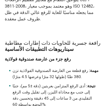
3811-2008، وهو معتمد بموجب معيار ISO 12482،
مما يجعله مناسبًا للغاية للرفع عالي الدقة في ظل
ظروف عمل معقدة.
رافعة جسرية للحاويات ذات إطارات مطاطية
سيناريوهات التطبيقات الأساسية
رفع جزء من عارضة صندوقية فولاذية
مهمة:
رفع قطعة من العارضة الصندوقية الفولاذية تزن
380 طنًا (طولها 32 مترًا وعرضها 4.5 مترًا).
نتيجة:
أدى الرفع المتزامن بعربتين (دقة ±5 مم)، جنبًا
إلى جنب مع محاذاة الليزر، إلى تقليل وقت الرفع
التقليدي من 3 ساعات إلى 45 دقيقة وتحسين دقة
الوضع بواسطة 60%.