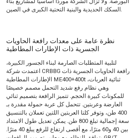
البورصة. ولا تزال الشركة موردًا أساسيًا لمشاريع بناء
السكك الحديدية والبنية التحتية الكبرى في الصين.
نظرة عامة على معدات رافعة الحاويات
الجسرية ذات الإطارات المطاطية
لتلبية المتطلبات الصارمة لبناء الجسور الكبيرة،
اعتمدت شركة CRBBG رافعة الحاويات الجسرية ذات
الإطارات المطاطية ME400+400t ثنائية العربات،
وهي نظام رفع شديد التحمل مصمم خصيصًا
للمكونات كبيرة الحجم. تتميز الرافعة بتصميم ثنائي
العارضة وعربتين. تتحمل كل عربة حمولة مقدرة بـ
400 طن، وتوفر كلتا العربتين اللتين تعملان بالتنسيق
سعة إجمالية تبلغ 800 طن. يمكن تعديل طول الامتداد
بين 40 و60 مترًا، مع أقصى ارتفاع للرفع يبلغ 40 مترًا.
يتوافق النظام مع معايير تصميم الرافعات GB/T