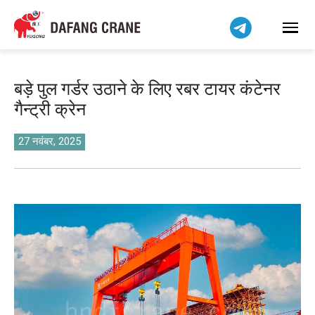
Bahasa Indonesia
Bahasa Melayu
Tiếng Việt
简体中文
बड़े पुल गर्डर उठाने के लिए रबर टायर कंटेनर
বাংলা
गैन्ट्री क्रेन
فارسی
Pilipino
27 नवंबर, 2025
اردو
Українська
Čeština
Беларуская мова
Kiswahili
Dansk
Norsk